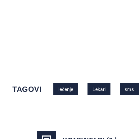
TAGOVI
lečenje
Lekari
sms