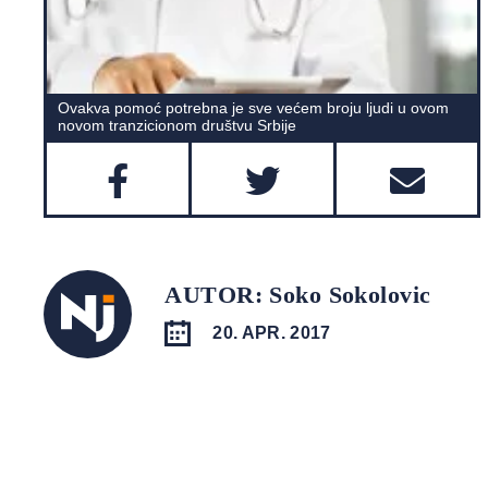
Ovakva pomoć potrebna je sve većem broju ljudi u ovom
novom tranzicionom društvu Srbije
AUTOR: Soko Sokolovic
20. APR. 2017