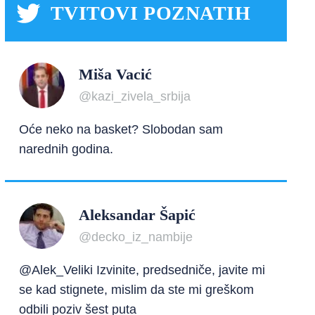
TVITOVI POZNATIH
Miša Vacić
@kazi_zivela_srbija
Oće neko na basket? Slobodan sam
narednih godina.
Aleksandar Šapić
@decko_iz_nambije
@Alek_Veliki Izvinite, predsedniče, javite mi
se kad stignete, mislim da ste mi greškom
odbili poziv šest puta