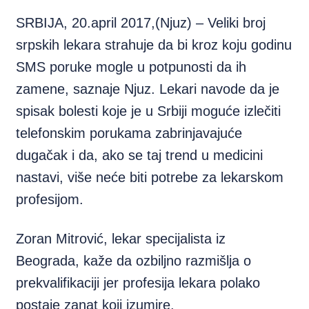
SRBIJA, 20.april 2017,(Njuz) – Veliki broj
srpskih lekara strahuje da bi kroz koju godinu
SMS poruke mogle u potpunosti da ih
zamene, saznaje Njuz. Lekari navode da je
spisak bolesti koje je u Srbiji moguće izlečiti
telefonskim porukama zabrinjavajuće
dugačak i da, ako se taj trend u medicini
nastavi, više neće biti potrebe za lekarskom
profesijom.
Zoran Mitrović, lekar specijalista iz
Beograda, kaže da ozbiljno razmišlja o
prekvalifikaciji jer profesija lekara polako
postaje zanat koji izumire.