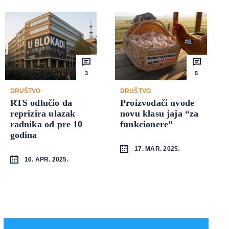
3
5
DRUŠTVO
DRUŠTVO
RTS odlučio da
Proizvođači uvode
reprizira ulazak
novu klasu jaja “za
radnika od pre 10
funkcionere”
godina
17. MAR. 2025.
16. APR. 2025.