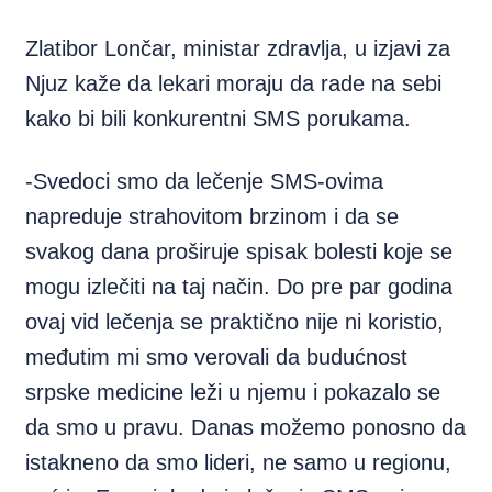
Zlatibor Lončar, ministar zdravlja, u izjavi za
Njuz kaže da lekari moraju da rade na sebi
kako bi bili konkurentni SMS porukama.
-Svedoci smo da lečenje SMS-ovima
napreduje strahovitom brzinom i da se
svakog dana proširuje spisak bolesti koje se
mogu izlečiti na taj način. Do pre par godina
ovaj vid lečenja se praktično nije ni koristio,
međutim mi smo verovali da budućnost
srpske medicine leži u njemu i pokazalo se
da smo u pravu. Danas možemo ponosno da
istakneno da smo lideri, ne samo u regionu,