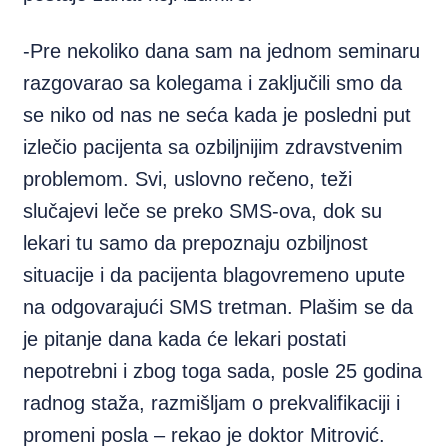
-Pre nekoliko dana sam na jednom seminaru
razgovarao sa kolegama i zaključili smo da
se niko od nas ne seća kada je posledni put
izlečio pacijenta sa ozbiljnijim zdravstvenim
problemom. Svi, uslovno rečeno, teži
slučajevi leče se preko SMS-ova, dok su
lekari tu samo da prepoznaju ozbiljnost
situacije i da pacijenta blagovremeno upute
na odgovarajući SMS tretman. Plašim se da
je pitanje dana kada će lekari postati
nepotrebni i zbog toga sada, posle 25 godina
radnog staža, razmišljam o prekvalifikaciji i
promeni posla – rekao je doktor Mitrović.