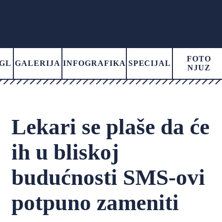
FOTO
GL
GALERIJA
INFOGRAFIKA
SPECIJAL
NJUZ
Lekari se plaše da će
ih u bliskoj
budućnosti SMS-ovi
potpuno zameniti