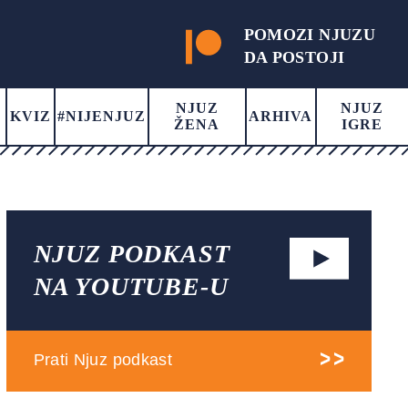
POMOZI NJUZU
DA POSTOJI
NJUZ
NJUZ
KVIZ
#NIJENJUZ
ARHIVA
ŽENA
IGRE
NJUZ PODKAST
NA YOUTUBE-U
Prati Njuz podkast