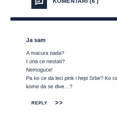
KOMENTARI (6 )
Ja sam
A macura nada?
I ona ce nestati?
Nemoguce!
Pa ko ce da leci pink i hepi Srbe? Ko c
kome da se dive…?
REPLY