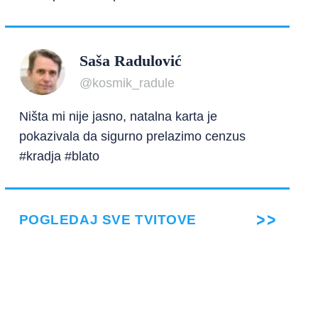
Saša Radulović
@kosmik_radule
Ništa mi nije jasno, natalna karta je
pokazivala da sigurno prelazimo cenzus
#kradja #blato
POGLEDAJ SVE TVITOVE