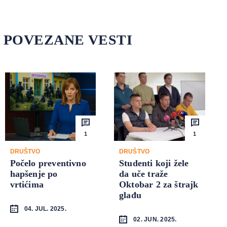
POVEZANE VESTI
1
1
DRUŠTVO
DRUŠTVO
Počelo preventivno
Studenti koji žele
hapšenje po
da uče traže
vrtićima
Oktobar 2 za štrajk
glađu
04. JUL. 2025.
02. JUN. 2025.