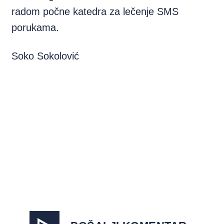
radom počne katedra za lečenje SMS
porukama.
Soko Sokolović