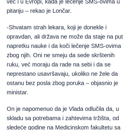
već i u Evropi, kada je lečenje SMS-ovima u
pitanju – rekao je Lončar.
-Shvatam strah lekara, koji je donekle i
opravdan, ali država ne može da staje na put
napretku nauke i da koči lečenje SMS-ovima
zbog njih. Oni ne smeju da sede skrštenih
ruku, već moraju da rade na sebi i da se
neprestano usavršavaju, ukoliko ne žele da
ostanu bez posla zbog poruka – objasnio je
ministar.
On je napomenuo da je Vlada odlučila da, u
skladu sa potrebama i zahtevima tržišta, od
sledeće godine na Medicinskom fakultetu sa