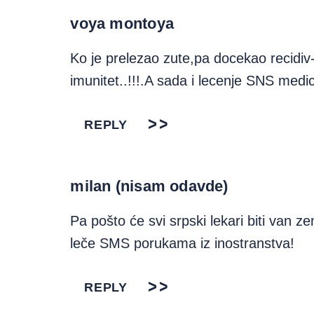
voya montoya
Ko je prelezao zute,pa docekao recidiv-
imunitet..!!!.A sada i lecenje SNS med
REPLY
milan (nisam odavde)
Pa pošto će svi srpski lekari biti van z
leče SMS porukama iz inostranstva!
REPLY