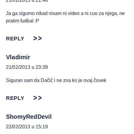
21/02/2013 u 21:48
Ja ga sigurno nikad nisam ni video a ni cuo za njega, ne
pratim fudbal :P
REPLY
Vladimir
21/02/2013 u 23:39
Siguran sam da Dačić i ne zna ko je ovaj čovek
REPLY
ShomyRedDevil
22/02/2013 u 15:19