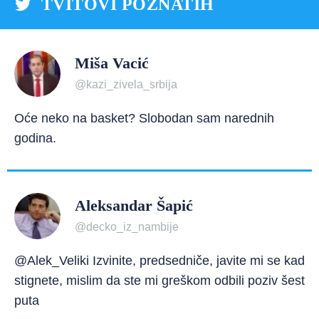
TVITOVI POZNATIH
Miša Vacić
@kazi_zivela_srbija
Oće neko na basket? Slobodan sam narednih
godina.
Aleksandar Šapić
@decko_iz_nambije
@Alek_Veliki Izvinite, predsedniče, javite mi se kad
stignete, mislim da ste mi greškom odbili poziv šest
puta