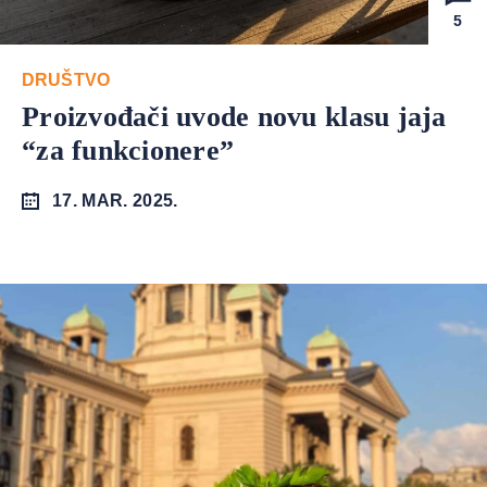
5
DRUŠTVO
Proizvođači uvode novu klasu jaja
“za funkcionere”
17. MAR. 2025.