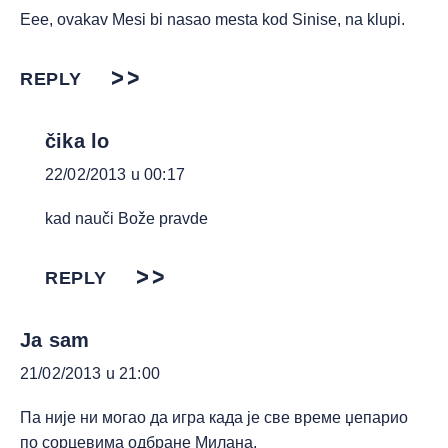
Eee, ovakav Mesi bi nasao mesta kod Sinise, na klupi.
REPLY
čika lo
22/02/2013 u 00:17
kad nauči Bože pravde
REPLY
Ja sam
21/02/2013 u 21:00
Па није ни могао да игра када је све време џепарио
по сорцевима одбране Милана.