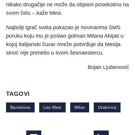
nikako drugačije ne može da objasni posekotinu na
svom čelu – kaže Mesi.
Najbolji igrač sveta pokazao je novinarima SMS
poruku koju mu je poslao golman Milana Abijati u
kojoj italijanski čuvar mreže potvrđuje da Mesija
sinoć nije primetio u svom šesnaestercu.
Bojan Ljubenović
TAGOVI
Barselona
Leo Mesi
Milan
Utakmica