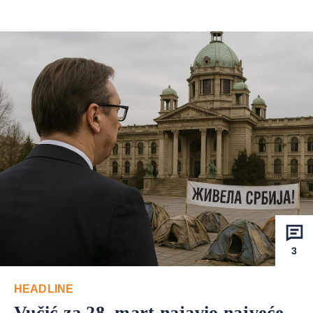
3
HEADLINE
Vučić za 28. mart najavio najveće