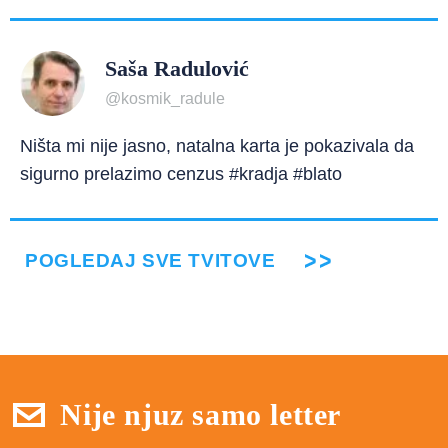
Saša Radulović
@kosmik_radule
Ništa mi nije jasno, natalna karta je pokazivala da
sigurno prelazimo cenzus #kradja #blato
POGLEDAJ SVE TVITOVE
Nije njuz samo letter