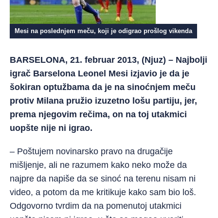
Mesi na poslednjem meču, koji je odigrao prošlog vikenda
BARSELONA, 21. februar 2013, (Njuz) – Najbolji
igrač Barselona Leonel Mesi izjavio je da je
šokiran optužbama da je na sinoćnjem meču
protiv Milana pružio izuzetno lošu partiju, jer,
prema njegovim rečima, on na toj utakmici
uopšte nije ni igrao.
– Poštujem novinarsko pravo na drugačije
mišljenje, ali ne razumem kako neko može da
najpre da napiše da se sinoć na terenu nisam ni
video, a potom da me kritikuje kako sam bio loš.
Odgovorno tvrdim da na pomenutoj utakmici