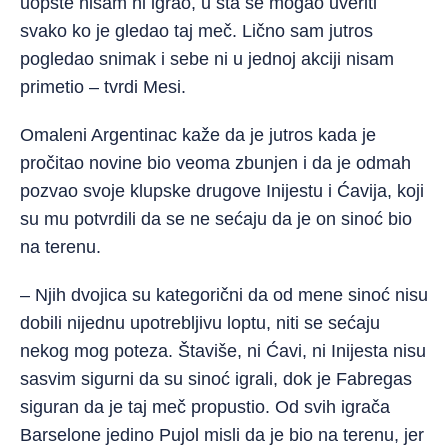
uopšte nisam ni igrao, u šta se mogao uveriti
svako ko je gledao taj meč. Lično sam jutros
pogledao snimak i sebe ni u jednoj akciji nisam
primetio – tvrdi Mesi.
Omaleni Argentinac kaže da je jutros kada je
pročitao novine bio veoma zbunjen i da je odmah
pozvao svoje klupske drugove Inijestu i Ćavija, koji
su mu potvrdili da se ne sećaju da je on sinoć bio
na terenu.
– Njih dvojica su kategorični da od mene sinoć nisu
dobili nijednu upotrebljivu loptu, niti se sećaju
nekog mog poteza. Štaviše, ni Ćavi, ni Inijesta nisu
sasvim sigurni da su sinoć igrali, dok je Fabregas
siguran da je taj meč propustio. Od svih igrača
Barselone jedino Pujol misli da je bio na terenu, jer