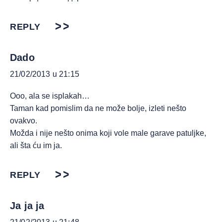
REPLY
Dado
21/02/2013 u 21:15
Ooo, ala se isplakah…
Taman kad pomislim da ne može bolje, izleti nešto
ovakvo.
Možda i nije nešto onima koji vole male garave patuljke,
ali šta ću im ja.
REPLY
Ja ja ja