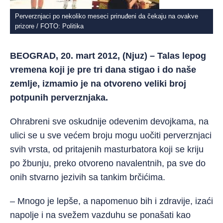
Perverznjaci po nekoliko meseci prinuđeni da čekaju na ovakve
prizore / FOTO: Politika
BEOGRAD, 20. mart 2012, (Njuz) – Talas lepog
vremena koji je pre tri dana stigao i do naše
zemlje, izmamio je na otvoreno veliki broj
potpunih perverznjaka.
Ohrabreni sve oskudnije odevenim devojkama, na
ulici se u sve većem broju mogu uočiti perverznjaci
svih vrsta, od pritajenih masturbatora koji se kriju
po žbunju, preko otvoreno navalentnih, pa sve do
onih stvarno jezivih sa tankim brčićima.
– Mnogo je lepše, a napomenuo bih i zdravije, izaći
napolje i na svežem vazduhu se ponašati kao