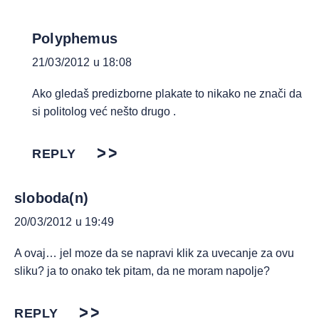
Polyphemus
21/03/2012 u 18:08
Ako gledaš predizborne plakate to nikako ne znači da
si politolog već nešto drugo .
REPLY
sloboda(n)
20/03/2012 u 19:49
A ovaj… jel moze da se napravi klik za uvecanje za ovu
sliku? ja to onako tek pitam, da ne moram napolje?
REPLY