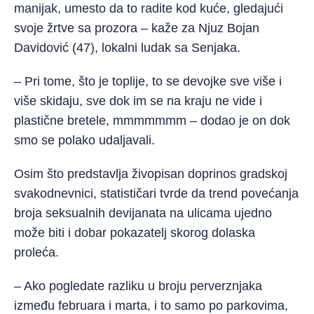
manijak, umesto da to radite kod kuće, gledajući
svoje žrtve sa prozora – kaže za Njuz Bojan
Davidović (47), lokalni ludak sa Senjaka.
– Pri tome, što je toplije, to se devojke sve više i
više skidaju, sve dok im se na kraju ne vide i
plastične bretele, mmmmmmm – dodao je on dok
smo se polako udaljavali.
Osim što predstavlja živopisan doprinos gradskoj
svakodnevnici, statističari tvrde da trend povećanja
broja seksualnih devijanata na ulicama ujedno
može biti i dobar pokazatelj skorog dolaska
proleća.
– Ako pogledate razliku u broju perverznjaka
između februara i marta, i to samo po parkovima,