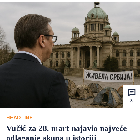
3
HEADLINE
Vučić za 28. mart najavio najveće
odlaganje skupa u istoriji