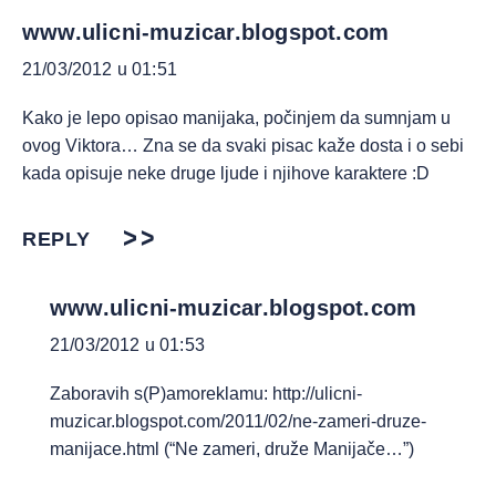
www.ulicni-muzicar.blogspot.com
21/03/2012 u 01:51
Kako je lepo opisao manijaka, počinjem da sumnjam u
ovog Viktora… Zna se da svaki pisac kaže dosta i o sebi
kada opisuje neke druge ljude i njihove karaktere :D
REPLY
www.ulicni-muzicar.blogspot.com
21/03/2012 u 01:53
Zaboravih s(P)amoreklamu:
http://ulicni-
muzicar.blogspot.com/2011/02/ne-zameri-druze-
manijace.html
(“Ne zameri, druže Manijače…”)