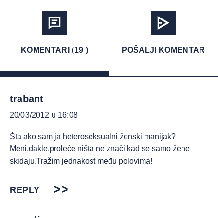
KOMENTARI (19 )
POŠALJI KOMENTAR
trabant
20/03/2012 u 16:08
Šta ako sam ja heteroseksualni ženski manijak?
Meni,dakle,proleće ništa ne znači kad se samo žene
skidaju.Tražim jednakost među polovima!
REPLY