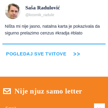
Saša Radulović
@kosmik_radule
Ništa mi nije jasno, natalna karta je pokazivala da
sigurno prelazimo cenzus #kradja #blato
POGLEDAJ SVE TVITOVE
Nije njuz samo letter