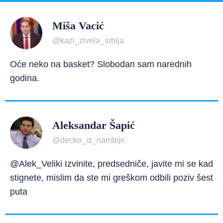
Miša Vacić
@kazi_zivela_srbija
Oće neko na basket? Slobodan sam narednih
godina.
Aleksandar Šapić
@decko_iz_nambije
@Alek_Veliki Izvinite, predsedniče, javite mi se kad
stignete, mislim da ste mi greškom odbili poziv šest
puta