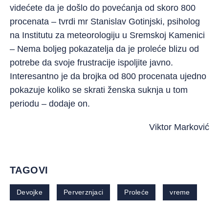
videćete da je došlo do povećanja od skoro 800
procenata – tvrdi mr Stanislav Gotinjski, psiholog
na Institutu za meteorologiju u Sremskoj Kamenici
– Nema boljeg pokazatelja da je proleće blizu od
potrebe da svoje frustracije ispoljite javno.
Interesantno je da brojka od 800 procenata ujedno
pokazuje koliko se skrati ženska suknja u tom
periodu – dodaje on.
Viktor Marković
TAGOVI
Devojke
Perverznjaci
Proleće
vreme