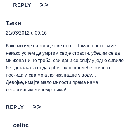
REPLY
Ђеки
21/03/2012 u 09:16
Како ми иде на живце све ово… Таман преко зиме
некако успем да умртим своје страсти, убедим се да
ми жена ни не треба, сви дани се слију у једно сивило
без детаља, а онда дође глупо пролеће, жене се
поскидају, сва моја логика падне у воду…
Девојке, имајте мало милости према нама,
летаргичним женомрсцима!
REPLY
celtic