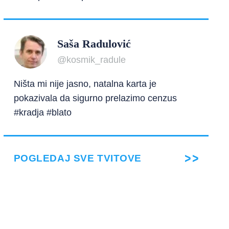
Saša Radulović
@kosmik_radule
Ništa mi nije jasno, natalna karta je
pokazivala da sigurno prelazimo cenzus
#kradja #blato
POGLEDAJ SVE TVITOVE