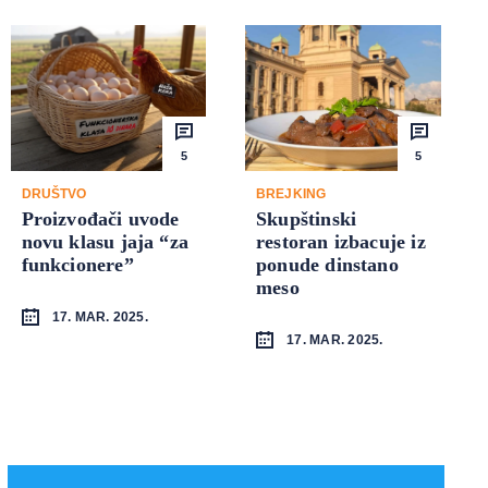
5
5
DRUŠTVO
BREJKING
Proizvođači uvode
Skupštinski
novu klasu jaja “za
restoran izbacuje iz
funkcionere”
ponude dinstano
meso
17. MAR. 2025.
17. MAR. 2025.