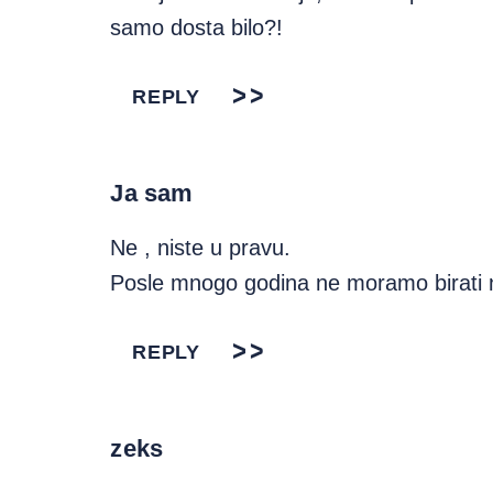
samo dosta bilo?!
REPLY
Ja sam
Ne , niste u pravu.
Posle mnogo godina ne moramo birati n
REPLY
zeks