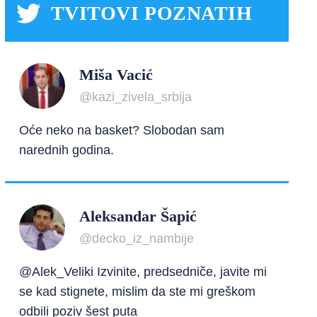
TVITOVI POZNATIH
Miša Vacić
@kazi_zivela_srbija
Oće neko na basket? Slobodan sam
narednih godina.
Aleksandar Šapić
@decko_iz_nambije
@Alek_Veliki Izvinite, predsedniče, javite mi
se kad stignete, mislim da ste mi greškom
odbili poziv šest puta