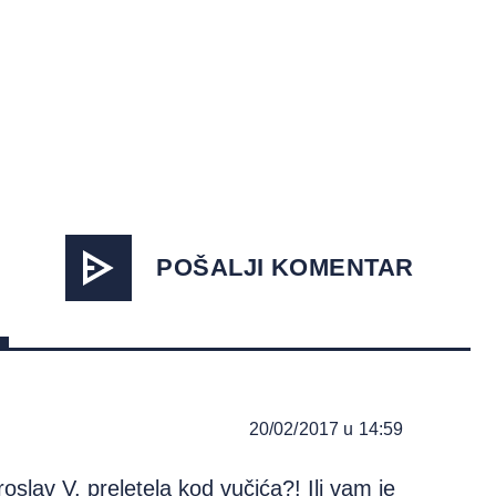
POŠALJI KOMENTAR
20/02/2017 u 14:59
iroslav V. preletela kod vučića?! Ili vam je