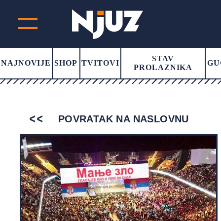
STAV
NAJNOVIJE
SHOP
TVITOVI
GU
PROLAZNIKA
POVRATAK NA NASLOVNU