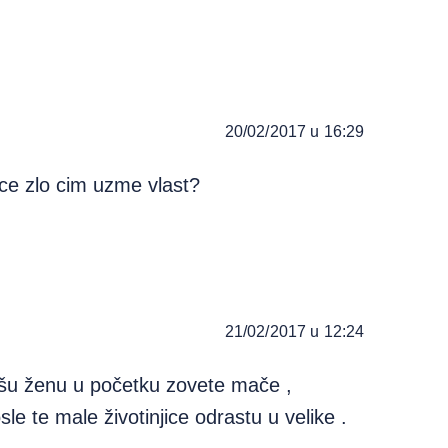
20/02/2017 u 16:29
ece zlo cim uzme vlast?
21/02/2017 u 12:24
ašu ženu u početku zovete mače ,
sle te male životinjice odrastu u velike .