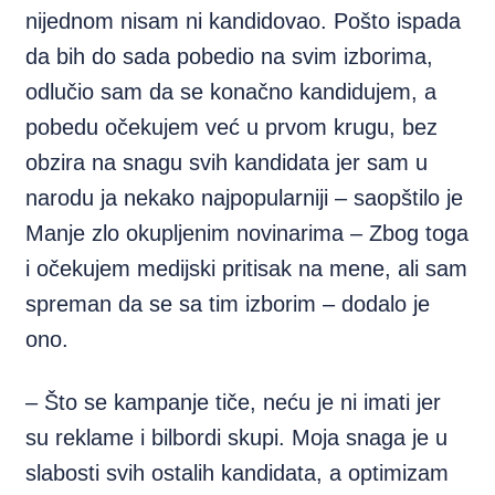
nijednom nisam ni kandidovao. Pošto ispada
da bih do sada pobedio na svim izborima,
odlučio sam da se konačno kandidujem, a
pobedu očekujem već u prvom krugu, bez
obzira na snagu svih kandidata jer sam u
narodu ja nekako najpopularniji – saopštilo je
Manje zlo okupljenim novinarima – Zbog toga
i očekujem medijski pritisak na mene, ali sam
spreman da se sa tim izborim – dodalo je
ono.
– Što se kampanje tiče, neću je ni imati jer
su reklame i bilbordi skupi. Moja snaga je u
slabosti svih ostalih kandidata, a optimizam