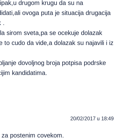
 ipak,u drugom krugu da su na
ati,ali ovoga puta je situacija drugacija
 .
la sirom sveta,pa se ocekuje dolazak
e to cudo da vide,a dolazak su najavili i iz
pljanje dovoljnog broja potpisa podrske
cijim kandidatima.
20/02/2017 u 18:49
i za postenim covekom.