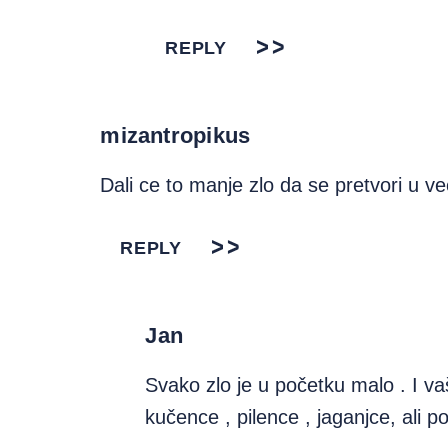
REPLY
mizantropikus
Dali ce to manje zlo da se pretvori u v
REPLY
Jan
Svako zlo je u početku malo . I v
kučence , pilence , jaganjce, ali po