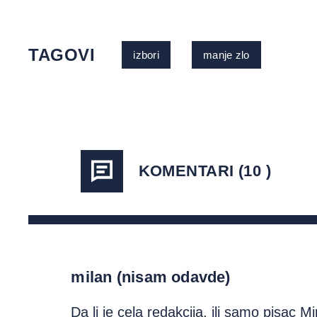
TAGOVI
izbori
manje zlo
KOMENTARI (10 )
milan (nisam odavde)
Da li je cela redakcija, ili samo pisac M