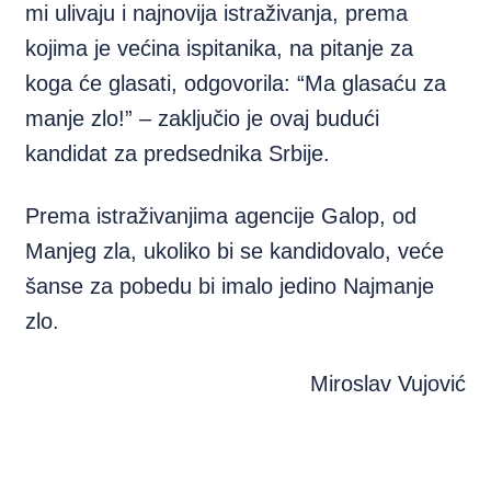
mi ulivaju i najnovija istraživanja, prema
kojima je većina ispitanika, na pitanje za
koga će glasati, odgovorila: “Ma glasaću za
manje zlo!” – zaključio je ovaj budući
kandidat za predsednika Srbije.
Prema istraživanjima agencije Galop, od
Manjeg zla, ukoliko bi se kandidovalo, veće
šanse za pobedu bi imalo jedino Najmanje
zlo.
Miroslav Vujović