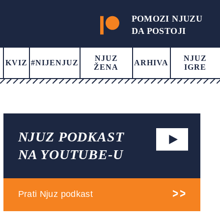
POMOZI NJUZU
DA POSTOJI
NJUZ
NJUZ
KVIZ
#NIJENJUZ
ARHIVA
ŽENA
IGRE
NJUZ PODKAST
NA YOUTUBE-U
Prati Njuz podkast