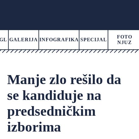
FOTO
GL
GALERIJA
INFOGRAFIKA
SPECIJAL
NJUZ
Manje zlo rešilo da
se kandiduje na
predsedničkim
izborima