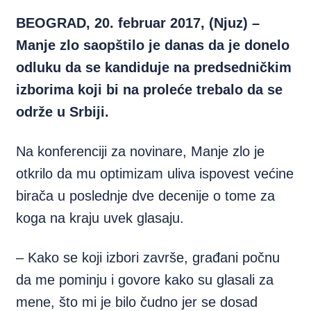
BEOGRAD, 20. februar 2017, (Njuz) –
Manje zlo saopštilo je danas da je donelo
odluku da se kandiduje na predsedničkim
izborima koji bi na proleće trebalo da se
održe u Srbiji.
Na konferenciji za novinare, Manje zlo je
otkrilo da mu optimizam uliva ispovest većine
birača u poslednje dve decenije o tome za
koga na kraju uvek glasaju.
– Kako se koji izbori završe, građani počnu
da me pominju i govore kako su glasali za
mene, što mi je bilo čudno jer se dosad