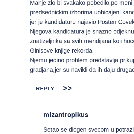
Manje zlo bi svakako pobedilo,po meni
predsednickim izborima uobicajeni kandid
jer je kandidaturu najavio Posten Covek
Njegova kandidatura je snazno odjeknu
znatizeljnika sa svih meridijana koji hoc
Ginisove knjige rekorda.
Njemu jedino problem predstavlja priku
gradjana,jer su navikli da ih daju druga
REPLY
mizantropikus
Setao se diogen svecom u potraz