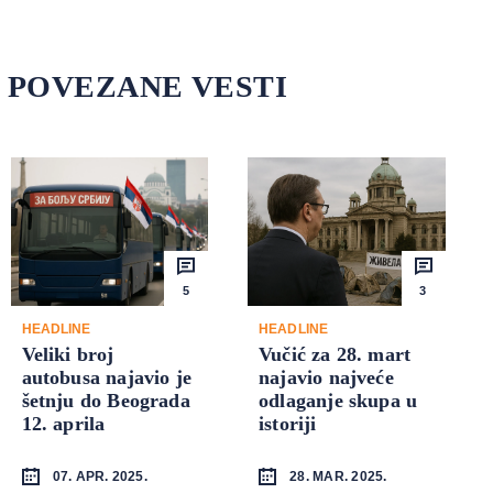
POVEZANE VESTI
5
3
HEADLINE
HEADLINE
Veliki broj
Vučić za 28. mart
autobusa najavio je
najavio najveće
šetnju do Beograda
odlaganje skupa u
12. aprila
istoriji
07. APR. 2025.
28. MAR. 2025.