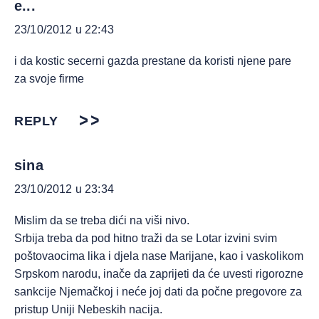
e...
23/10/2012 u 22:43
i da kostic secerni gazda prestane da koristi njene pare
za svoje firme
REPLY
sina
23/10/2012 u 23:34
Mislim da se treba dići na viši nivo.
Srbija treba da pod hitno traži da se Lotar izvini svim
poštovaocima lika i djela nase Marijane, kao i vaskolikom
Srpskom narodu, inače da zaprijeti da će uvesti rigorozne
sankcije Njemačkoj i neće joj dati da počne pregovore za
pristup Uniji Nebeskih nacija.