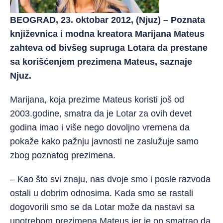
BEOGRAD, 23. oktobar 2012, (Njuz) – Poznata
književnica i modna kreatora Marijana Mateus
zahteva od bivšeg supruga Lotara da prestane
sa korišćenjem prezimena Mateus, saznaje
Njuz.
Marijana, koja prezime Mateus koristi još od
2003.godine, smatra da je Lotar za ovih devet
godina imao i više nego dovoljno vremena da
pokaže kako pažnju javnosti ne zaslužuje samo
zbog poznatog prezimena.
– Kao što svi znaju, nas dvoje smo i posle razvoda
ostali u dobrim odnosima. Kada smo se rastali
dogovorili smo se da Lotar može da nastavi sa
upotrebom prezimena Mateus jer je on smatrao da