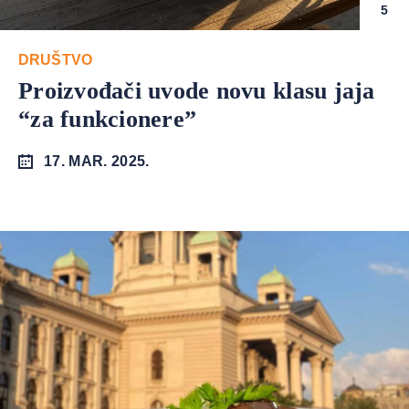
5
DRUŠTVO
Proizvođači uvode novu klasu jaja
“za funkcionere”
17. MAR. 2025.