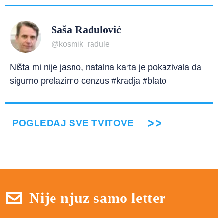
Saša Radulović
@kosmik_radule
Ništa mi nije jasno, natalna karta je pokazivala da
sigurno prelazimo cenzus #kradja #blato
POGLEDAJ SVE TVITOVE
Nije njuz samo letter