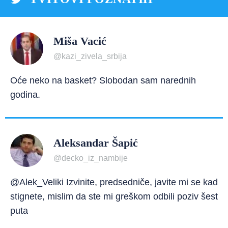
Miša Vacić
@kazi_zivela_srbija
Oće neko na basket? Slobodan sam narednih
godina.
Aleksandar Šapić
@decko_iz_nambije
@Alek_Veliki Izvinite, predsedniče, javite mi se kad
stignete, mislim da ste mi greškom odbili poziv šest
puta