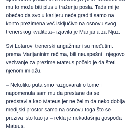
mu to može biti plus u traženju posla. Tada mi je
obećao da svoju karijeru neće graditi samo na
konto prezimena već isključivo na osnovu svog
trenerskog kvaliteta– izjavila je Marijana za Njuz.
Svi Lotarovi trenerski angažmani su međutim,
prema Marijaninim rečima, bili neuspešni i njegovo
vezivanje za prezime Mateus počelo je da šteti
njenom imidžu.
– Nekoliko puta smo razgovarali o tome i
napomenula sam mu da prestane da se
predstavlja kao Mateus jer ne želim da neko dobija
medijski prostor samo na osnovu toga što se
preziva isto kao ja – rekla je nekadašnja gospođa
Mateus.