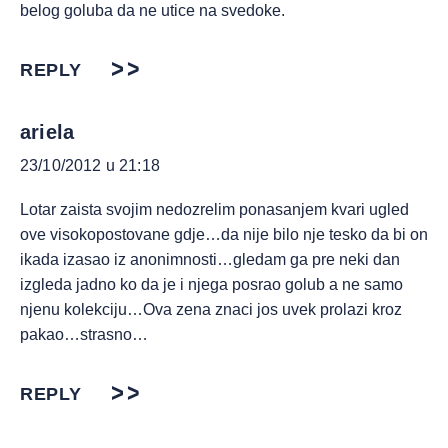
belog goluba da ne utice na svedoke.
REPLY
ariela
23/10/2012 u 21:18
Lotar zaista svojim nedozrelim ponasanjem kvari ugled
ove visokopostovane gdje…da nije bilo nje tesko da bi on
ikada izasao iz anonimnosti…gledam ga pre neki dan
izgleda jadno ko da je i njega posrao golub a ne samo
njenu kolekciju…Ova zena znaci jos uvek prolazi kroz
pakao…strasno…
REPLY