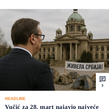
3
HEADLINE
Vučić za 28. mart najavio najveće