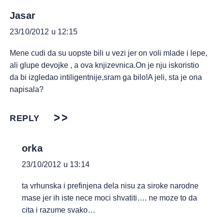
Jasar
23/10/2012 u 12:15
Mene cudi da su uopste bili u vezi jer on voli mlade i lepe,
ali glupe devojke , a ova knjizevnica.On je nju iskoristio
da bi izgledao intiligentnije,sram ga bilo!A jeli, sta je ona
napisala?
REPLY
orka
23/10/2012 u 13:14
ta vrhunska i prefinjena dela nisu za siroke narodne
mase jer ih iste nece moci shvatiti…. ne moze to da
cita i razume svako…