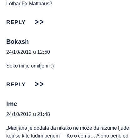
Lothar Ex-Matthäus?
REPLY
Bokash
24/10/2012 u 12:50
Soko mi je omiljeni! :)
REPLY
Ime
24/10/2012 u 21:48
„Marijana je dodala da nikako ne može da razume ljude
koji se kite tuđim perjem“ – Ko o čemu… A ono perje od