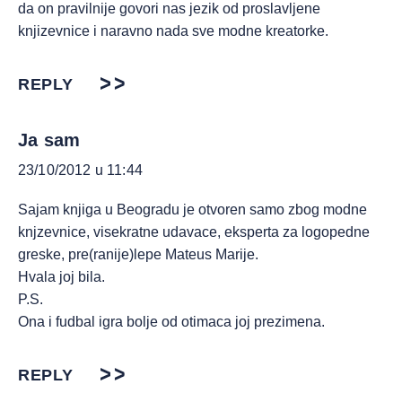
da on pravilnije govori nas jezik od proslavljene
knjizevnice i naravno nada sve modne kreatorke.
REPLY
Ja sam
23/10/2012 u 11:44
Sajam knjiga u Beogradu je otvoren samo zbog modne
knjzevnice, visekratne udavace, eksperta za logopedne
greske, pre(ranije)lepe Mateus Marije.
Hvala joj bila.
P.S.
Ona i fudbal igra bolje od otimaca joj prezimena.
REPLY