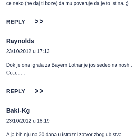
ce neko (ne daj ti boze) da mu poveruje da je to istina. ;)
REPLY
Raynolds
23/10/2012 u 17:13
Dok je ona igrala za Bayern Lothar je jos sedeo na noshi.
Cccc…..
REPLY
Baki-Kg
23/10/2012 u 18:19
A ja bih nju na 30 dana u istrazni zatvor zbog ubistva