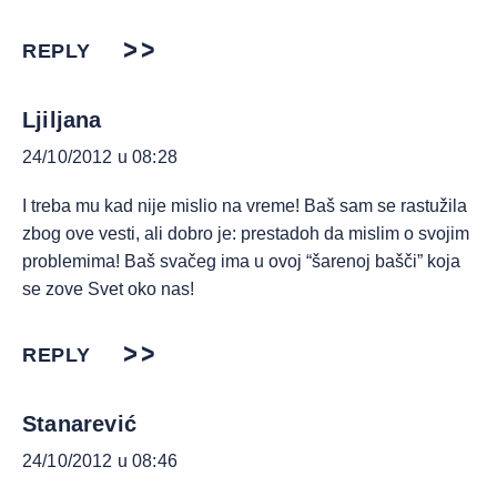
REPLY
Ljiljana
24/10/2012 u 08:28
I treba mu kad nije mislio na vreme! Baš sam se rastužila
zbog ove vesti, ali dobro je: prestadoh da mislim o svojim
problemima! Baš svačeg ima u ovoj “šarenoj bašči” koja
se zove Svet oko nas!
REPLY
Stanarević
24/10/2012 u 08:46