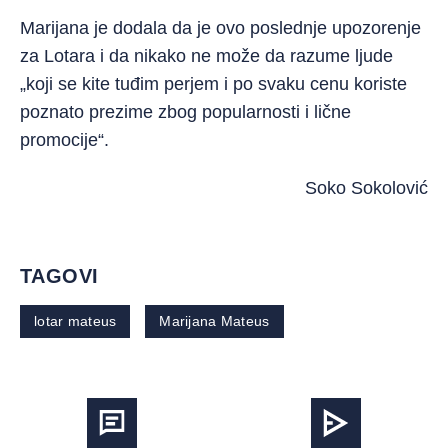
Marijana je dodala da je ovo poslednje upozorenje
za Lotara i da nikako ne može da razume ljude
„koji se kite tuđim perjem i po svaku cenu koriste
poznato prezime zbog popularnosti i lične
promocije“.
Soko Sokolović
TAGOVI
lotar mateus
Marijana Mateus