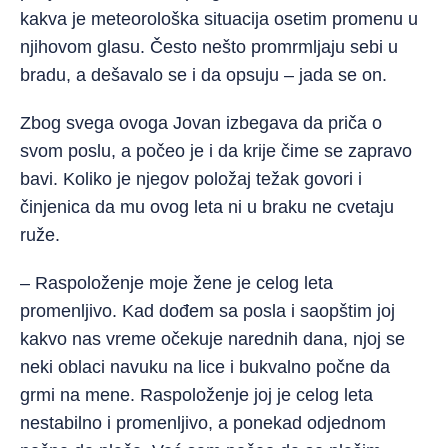
kakva je meteorološka situacija osetim promenu u
njihovom glasu. Često nešto promrmljaju sebi u
bradu, a dešavalo se i da opsuju – jada se on.
Zbog svega ovoga Jovan izbegava da priča o
svom poslu, a počeo je i da krije čime se zapravo
bavi. Koliko je njegov položaj težak govori i
činjenica da mu ovog leta ni u braku ne cvetaju
ruže.
– Raspoloženje moje žene je celog leta
promenljivo. Kad dođem sa posla i saopštim joj
kakvo nas vreme očekuje narednih dana, njoj se
neki oblaci navuku na lice i bukvalno počne da
grmi na mene. Raspoloženje joj je celog leta
nestabilno i promenljivo, a ponekad odjednom