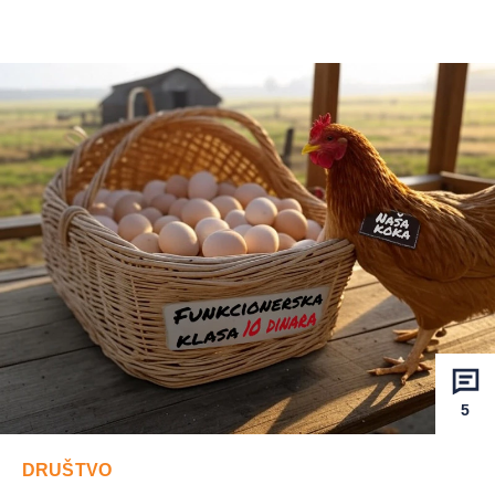
5
DRUŠTVO