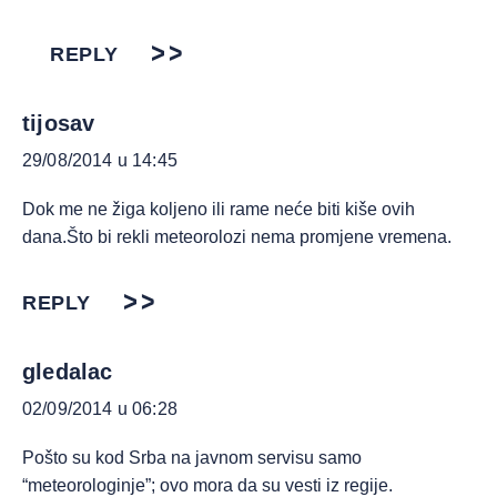
REPLY
tijosav
29/08/2014 u 14:45
Dok me ne žiga koljeno ili rame neće biti kiše ovih
dana.Što bi rekli meteorolozi nema promjene vremena.
REPLY
gledalac
02/09/2014 u 06:28
Pošto su kod Srba na javnom servisu samo
“meteorologinje”; ovo mora da su vesti iz regije.