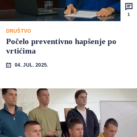
1
DRUŠTVO
Počelo preventivno hapšenje po
vrtićima
04. JUL. 2025.