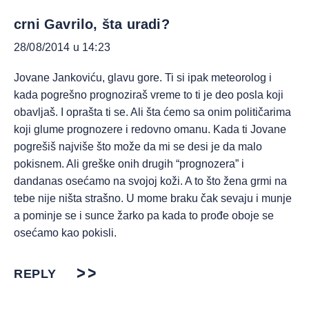
crni Gavrilo, šta uradi?
28/08/2014 u 14:23
Jovane Jankoviću, glavu gore. Ti si ipak meteorolog i
kada pogrešno prognoziraš vreme to ti je deo posla koji
obavljaš. I oprašta ti se. Ali šta ćemo sa onim političarima
koji glume prognozere i redovno omanu. Kada ti Jovane
pogrešiš najviše što može da mi se desi je da malo
pokisnem. Ali greške onih drugih “prognozera” i
dandanas osećamo na svojoj koži. A to što žena grmi na
tebe nije ništa strašno. U mome braku čak sevaju i munje
a pominje se i sunce žarko pa kada to prođe oboje se
osećamo kao pokisli.
REPLY