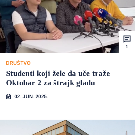
1
DRUŠTVO
Studenti koji žele da uče traže
Oktobar 2 za štrajk glađu
02. JUN. 2025.