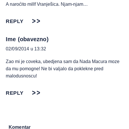
A naroćito millf Vranješica. Njam-njam…
REPLY
Ime (obavezno)
02/09/2014 u 13:32
Zao mi je coveka, ubedjena sam da Nada Macura moze
da mu pomogne! Ne bi valjalo da poklekne pred
malodusnoscu!
REPLY
Komentar