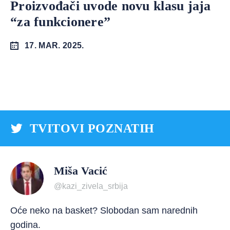
Proizvođači uvode novu klasu jaja
“za funkcionere”
17. MAR. 2025.
TVITOVI POZNATIH
Miša Vacić
@kazi_zivela_srbija
Oće neko na basket? Slobodan sam narednih
godina.