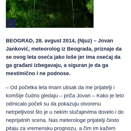
…
BEOGRAD, 28. avgust 2014, (Njuz) – Jovan
Janković, meteorolog iz Beograda, priznaje da
se ovog leta oseća jako loše jer ima osećaj da
ga građani izbegavaju, a siguran je da ga
mestimično i ne podnose.
– Od početka leta imam utisak da me prijatelji i
komšije čudno gledaju – priča Jovan – Kako je leto
odmicalo počeli su da pokazuju otvorenu
netrpeljivost što je u nekim slučajevima dovelo i do
neprijatnih scena. Nas meterologe prijatelji često
pitaju za vremensku prognozu, a čim im kažem