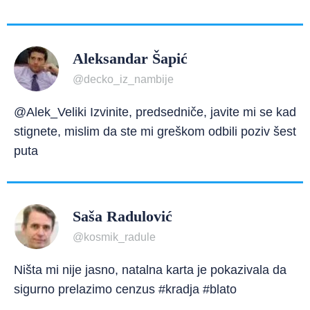
Aleksandar Šapić
@decko_iz_nambije
@Alek_Veliki Izvinite, predsedniče, javite mi se kad
stignete, mislim da ste mi greškom odbili poziv šest
puta
Saša Radulović
@kosmik_radule
Ništa mi nije jasno, natalna karta je pokazivala da
sigurno prelazimo cenzus #kradja #blato