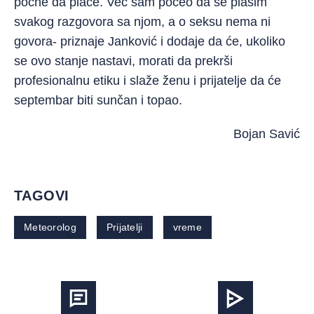
počne da plače. Već sam počeo da se plašim
svakog razgovora sa njom, a o seksu nema ni
govora- priznaje Janković i dodaje da će, ukoliko
se ovo stanje nastavi, morati da prekrši
profesionalnu etiku i slaže ženu i prijatelje da će
septembar biti sunčan i topao.
Bojan Savić
TAGOVI
Meteorolog
Prijatelji
vreme