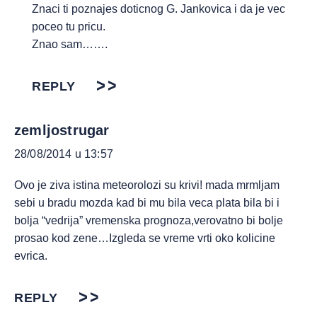
Znaci ti poznajes doticnog G. Jankovica i da je vec
poceo tu pricu.
Znao sam…….
REPLY
zemljostrugar
28/08/2014 u 13:57
Ovo je ziva istina meteorolozi su krivi! mada mrmljam
sebi u bradu mozda kad bi mu bila veca plata bila bi i
bolja “vedrija” vremenska prognoza,verovatno bi bolje
prosao kod zene…Izgleda se vreme vrti oko kolicine
evrica.
REPLY