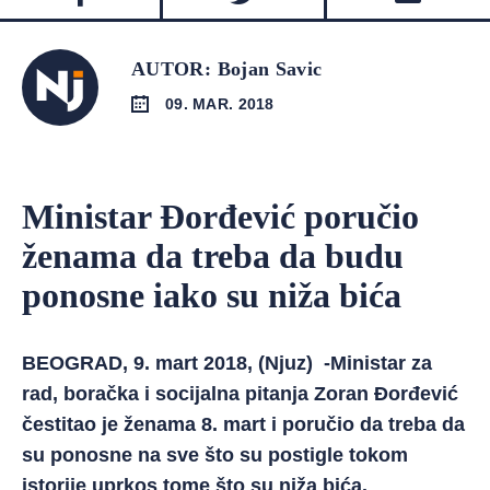
AUTOR: Bojan Savic
09. MAR. 2018
Ministar Đorđević poručio
ženama da treba da budu
ponosne iako su niža bića
BEOGRAD, 9. mart 2018, (Njuz) -Ministar za
rad, boračka i socijalna pitanja Zoran Đorđević
čestitao je ženama 8. mart i poručio da treba da
su ponosne na sve što su postigle tokom
istorije uprkos tome što su niža bića.