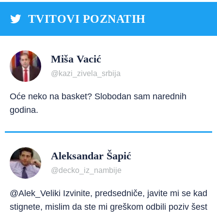
TVITOVI POZNATIH
Miša Vacić
@kazi_zivela_srbija
Oće neko na basket? Slobodan sam narednih
godina.
Aleksandar Šapić
@decko_iz_nambije
@Alek_Veliki Izvinite, predsedniče, javite mi se kad
stignete, mislim da ste mi greškom odbili poziv šest