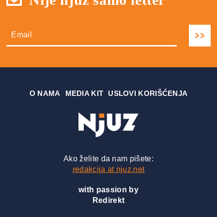
О NAMA
MEDIA KIT
USLOVI KORIŠĆENJA
Ako želite da nam pišete:
redakcija at njuz.net
with passion by
Redirekt