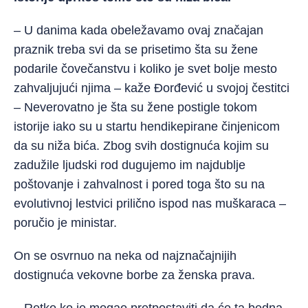
– U danima kada obeležavamo ovaj značajan
praznik treba svi da se prisetimo šta su žene
podarile čovečanstvu i koliko je svet bolje mesto
zahvaljujući njima – kaže Đorđević u svojoj čestitci
– Neverovatno je šta su ž
ene postigle tokom
istorije iako su u startu hendikepirane činjenicom
da su niža bića. Zbog svih dostignuća kojim su
zadužile ljudski rod dugujemo im najdublje
poštovanje i zahvalnost i pored toga što su na
evolutivnoj lestvici prilično ispod nas muškaraca –
poručio je ministar.
On se osvrnuo na neka od najznačajnijih
dostignuća vekovne borbe za ženska prava.