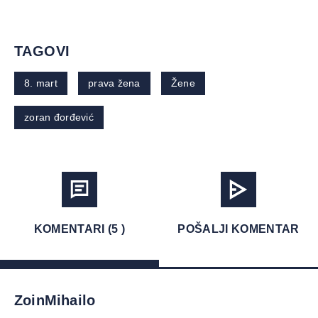
TAGOVI
8. mart
prava žena
Žene
zoran đorđević
KOMENTARI (5 )
POŠALJI KOMENTAR
ZoinMihailo