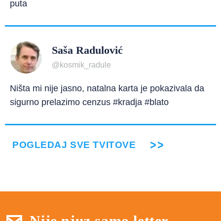
puta
Saša Radulović
@kosmik_radule
Ništa mi nije jasno, natalna karta je pokazivala da
sigurno prelazimo cenzus #kradja #blato
POGLEDAJ SVE TVITOVE
Nije njuz samo letter