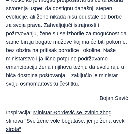
– Retko ko je mogao pretpostaviti da će ta bedna
stvorenja uspeti da dostignu današnji stepen
evolucije, ali žene nikada nisu odustale od borbe
za svoja prava. Zahvaljujući istrajnosti i
požrtvovanju, žene su se izborile za mogućnost da
same biraju bogate muževe kojima će biti pokorne,
bez obzira na pritisak porodice i okoline. Naše
ministarstvo i ja lično potpuno podržavamo
emancipaciju žena i njihovu težnju da evoluiraju u
bića dostojna poštovanja – zaključio je ministar
svoju osmomartovsku čestitku.
Bojan Savić
Inspiracija:
Ministar Đorđević se izvinio zbog
stihova “Sve žene vole bogataše, jer je žena uvek
sirota”