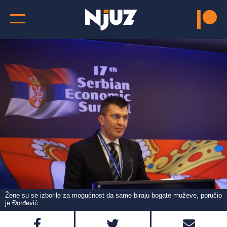
Žene su se izborile za mogućnost da same biraju bogate muževe, poručio
je Đorđević