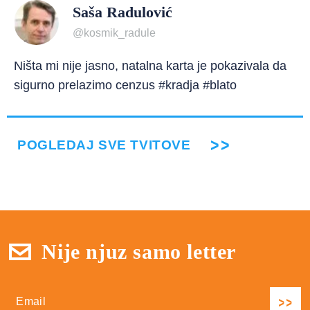
Saša Radulović
@kosmik_radule
Ništa mi nije jasno, natalna karta je pokazivala da
sigurno prelazimo cenzus #kradja #blato
POGLEDAJ SVE TVITOVE
Nije njuz samo letter