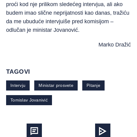
proći kod nje prilikom sledećeg intervjua, ali ako
budem imao slične neprijatnosti kao danas, tražiću
da me ubuduće intervjuiše pred komisijom –
odlučan je ministar Jovanović.
Marko Dražić
TAGOVI
Intervju
Ministar prosvete
Pitanje
Tomislav Jovanivić