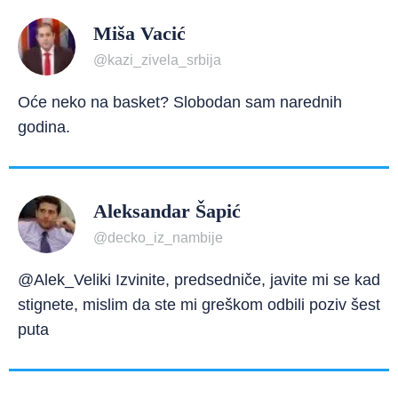
Miša Vacić
@kazi_zivela_srbija
Oće neko na basket? Slobodan sam narednih
godina.
Aleksandar Šapić
@decko_iz_nambije
@Alek_Veliki Izvinite, predsedniče, javite mi se kad
stignete, mislim da ste mi greškom odbili poziv šest
puta