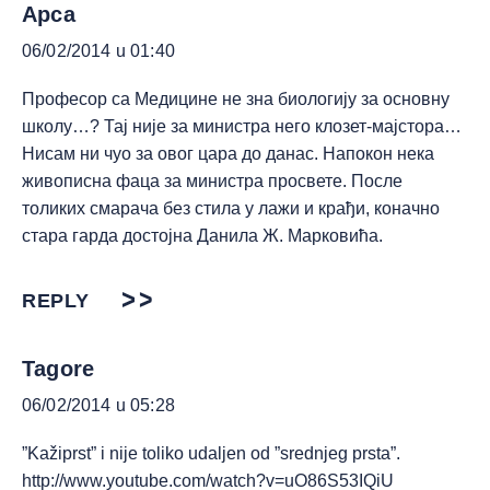
Арса
06/02/2014 u 01:40
Професор са Медицине не зна биологију за основну
школу…? Тај није за министра него клозет-мајстора…
Нисам ни чуо за овог цара до данас. Напокон нека
живописна фаца за министра просвете. После
толиких смарача без стила у лажи и крађи, коначно
стара гарда достојна Данила Ж. Марковића.
REPLY
Tagore
06/02/2014 u 05:28
”Kažiprst” i nije toliko udaljen od ”srednjeg prsta”.
http://www.youtube.com/watch?v=uO86S53IQiU