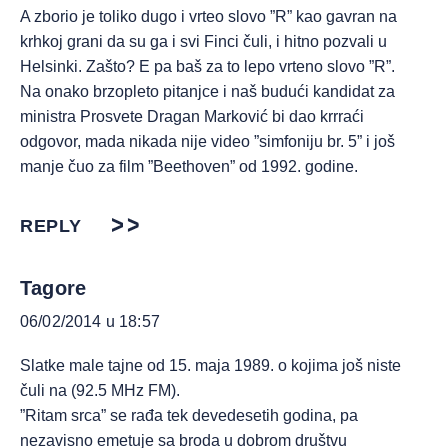
A zborio je toliko dugo i vrteo slovo ”R” kao gavran na
krhkoj grani da su ga i svi Finci čuli, i hitno pozvali u
Helsinki. Zašto? E pa baš za to lepo vrteno slovo ”R”.
Na onako brzopleto pitanjce i naš budući kandidat za
ministra Prosvete Dragan Marković bi dao krrraći
odgovor, mada nikada nije video ”simfoniju br. 5” i još
manje čuo za film ”Beethoven” od 1992. godine.
REPLY
Tagore
06/02/2014 u 18:57
Slatke male tajne od 15. maja 1989. o kojima još niste
čuli na (92.5 MHz FM).
”Ritam srca” se rađa tek devedesetih godina, pa
nezavisno emetuje sa broda u dobrom društvu