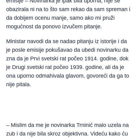
emisije – Novinarka je ipak bila uporna, nije se
obazirala ni na to što sam rekao da sam spreman i
da dobijem ocenu manje, samo ako mi pruži
mogućnost da ponovo izvučem pitanje.
Ministar navodi da se nadao pitanju iz istorije i da
je posle emisije pokušavao da ubedi novinarku da
zna da je Prvi svetski rat počeo 1914. godine, dok
je Drugi svetski rat počeo 1939. godine, ali da je
ona uporno odmahivala glavom, govoreći da ga to
nije pitala.
– Mislim da me je novinarka Trninić malo uzela na
zub i da nije bila skroz objektivna. Videću kako ću