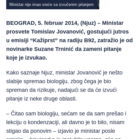
Ministar nije imao sreće sa izvučenim pitanjem
BEOGRAD, 5. februar 2014, (Njuz) – Ministar
prosvete Tomislav Jovanović, gostujući jutros
u emisiji “Kažiprst” na radiju B92, zatražio je od
novinarke Suzane Trninić da zameni pitanje
koje je izvukao.
Kako saznaje Njuz, ministar Jovanović je nešto
slabije spremao biologiju, zbog čega je bio
spreman da rizikuje, nadajući se da će izvući
pitanje iz neke druge oblasti.
– Čitao sam biologiju, sećam se da sam prešao i
lekciju o kondenzaciji, ali davno je to bilo, nisam
stigao da ponovim – izjavio je ministar posle