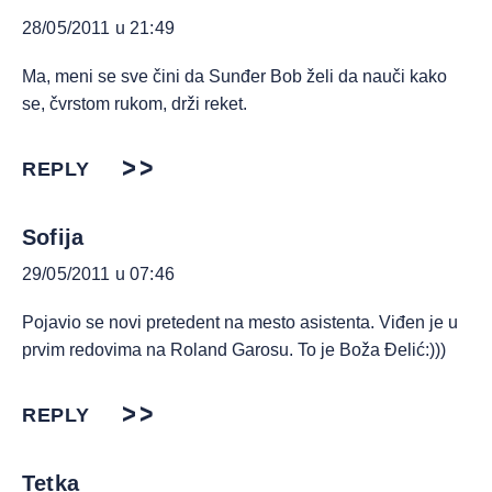
28/05/2011 u 21:49
Ma, meni se sve čini da Sunđer Bob želi da nauči kako
se, čvrstom rukom, drži reket.
REPLY
Sofija
29/05/2011 u 07:46
Pojavio se novi pretedent na mesto asistenta. Viđen je u
prvim redovima na Roland Garosu. To je Boža Đelić:)))
REPLY
Tetka