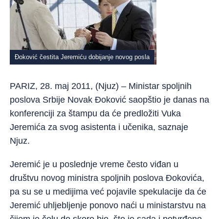
Đoković čestita Jeremiću dobijanje novog posla
PARIZ, 28. maj 2011, (Njuz) – Ministar spoljnih
poslova Srbije Novak Đoković saopštio je danas na
konferenciji za štampu da će predložiti Vuka
Jeremića za svog asistenta i učenika, saznaje
Njuz.
Jeremić je u poslednje vreme često viđan u
društvu novog ministra spoljnih poslova Đokovića,
pa su se u medijima već pojavile spekulacije da će
Jeremić uhljebljenje ponovo naći u ministarstvu na