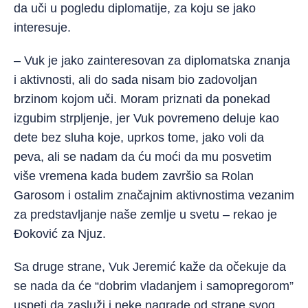
da uči u pogledu diplomatije, za koju se jako
interesuje.
– Vuk je jako zainteresovan za diplomatska znanja
i aktivnosti, ali do sada nisam bio zadovoljan
brzinom kojom uči. Moram priznati da ponekad
izgubim strpljenje, jer Vuk povremeno deluje kao
dete bez sluha koje, uprkos tome, jako voli da
peva, ali se nadam da ću moći da mu posvetim
više vremena kada budem završio sa Rolan
Garosom i ostalim značajnim aktivnostima vezanim
za predstavljanje naše zemlje u svetu – rekao je
Đoković za Njuz.
Sa druge strane, Vuk Jeremić kaže da očekuje da
se nada da će “dobrim vladanjem i samopregorom”
uspeti da zasluži i neke nagrade od strane svog