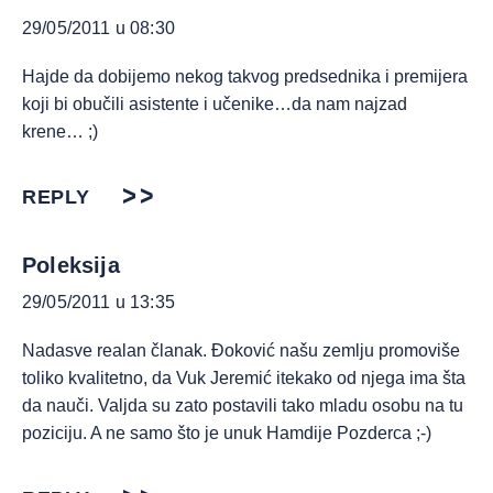
29/05/2011 u 08:30
Hajde da dobijemo nekog takvog predsednika i premijera
koji bi obučili asistente i učenike…da nam najzad
krene… ;)
REPLY
Poleksija
29/05/2011 u 13:35
Nadasve realan članak. Đoković našu zemlju promoviše
toliko kvalitetno, da Vuk Jeremić itekako od njega ima šta
da nauči. Valjda su zato postavili tako mladu osobu na tu
poziciju. A ne samo što je unuk Hamdije Pozderca ;-)