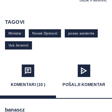
Istok Pavlović
TAGOVI
Ministar
Novak Djoković
posao asistenta
Vuk Jeremić
KOMENTARI (10 )
POŠALJI KOMENTAR
banascz