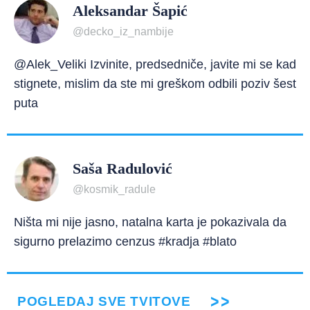
Aleksandar Šapić
@decko_iz_nambije
@Alek_Veliki Izvinite, predsedniče, javite mi se kad
stignete, mislim da ste mi greškom odbili poziv šest
puta
Saša Radulović
@kosmik_radule
Ništa mi nije jasno, natalna karta je pokazivala da
sigurno prelazimo cenzus #kradja #blato
POGLEDAJ SVE TVITOVE