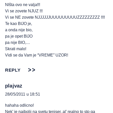
NIšta ovo ne valja!!!
Vi se zovete NJUZ !!!
Vi se NE zovete NJJJJJJUUUUUUUUUZZZZZZZZZ !!!!
Te kao BIJO je,
a onda nije bio,
pa je opet BIJO
pa nije BIO,…
Skrati malo!
Vidi se da Vam je “VREME” UZOR!
REPLY
plajvaz
28/05/2011 u 18:51
hahaha odlicno!
Nek’ je najbolji na svetu teniser, al’ realno to sto ga