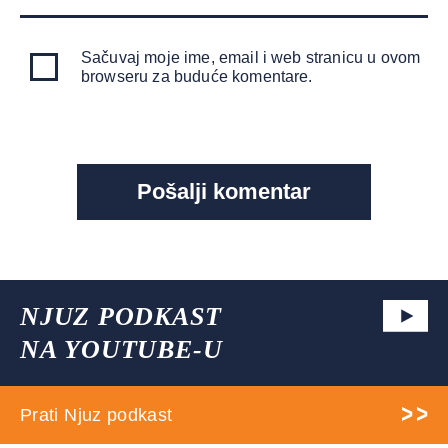
Sačuvaj moje ime, email i web stranicu u ovom
browseru za buduće komentare.
NJUZ PODKAST
NA YOUTUBE-U
Prati Njuz podkast