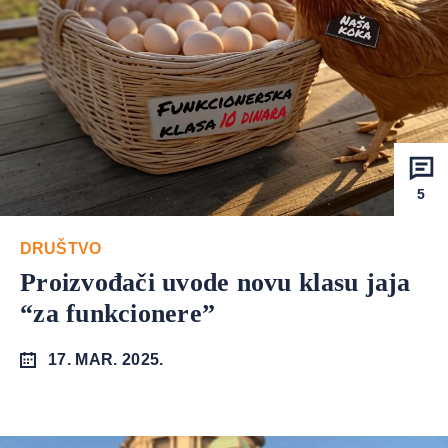
5
DRUŠTVO
Proizvođači uvode novu klasu jaja
“za funkcionere”
17. MAR. 2025.