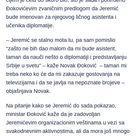
čijem je čelu do skoro bio, što je sada i potvrđeno
Đokovićevim zvaničnim predlogom da Jeremić
bude imenovan za njegovog ličnog asistenta i
učenika diplomatije.
– Jeremić se stalno mota tu, pa sam pomislio
“zašto ne bih dao malom da mi bude asistent,
taman da nauči nešto o diplomatiji i predstavljanju
Srbije u svetu” – kaže Novak Đoković – taman mi
treba neko ko će da mi zakazuje gostovanja na
televizijama i da se javlja na nepoznate brojeve –
objašnjava Novak.
Na pitanje kako se Jeremić do sada pokazao,
ministar Đoković kaže da je zadovoljan
Jeremićevim organizacionim veštinama u vezi sa
svakodnevnim aktivnostima, ali da mora još mnogo