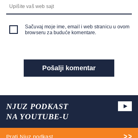
Sačuvaj moje ime, email i web stranicu u ovom
browseru za buduće komentare.
NJUZ PODKAST
NA YOUTUBE-U
Prati Njuz podkast