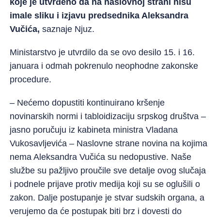
koje je utvrđeno da na naslovnoj strani nisu
imale sliku i izjavu predsednika Aleksandra
Vučića,
saznaje Njuz.
Ministarstvo je utvrdilo da se ovo desilo 15. i 16.
januara i odmah pokrenulo neophodne zakonske
procedure.
– Nećemo dopustiti kontinuirano kršenje
novinarskih normi i tabloidizaciju
srpskog društva –
jasno poručuju iz kabineta ministra Vladana
Vukosavljevića – Naslovne strane novina na kojima
nema Aleksandra Vučića su nedopustive. Naše
službe su pažljivo proučile sve detalje ovog slučaja
i podnele prijave protiv medija koji su se oglušili o
zakon. Dalje postupanje je stvar sudskih organa, a
verujemo da će postupak biti brz i dovesti do