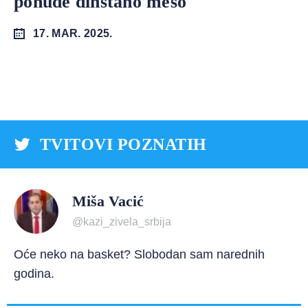
ponude dinstano meso
17. MAR. 2025.
TVITOVI POZNATIH
Miša Vacić
@kazi_zivela_srbija
Oće neko na basket? Slobodan sam narednih
godina.