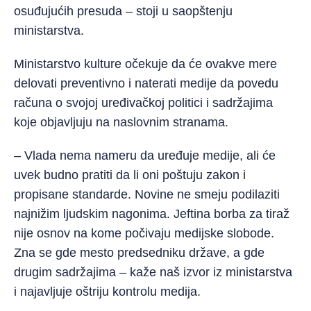
osuđujućih presuda – stoji u saopštenju
ministarstva.
Ministarstvo kulture očekuje da će ovakve mere
delovati preventivno i naterati medije da povedu
računa o svojoj uređivačkoj politici i sadržajima
koje objavljuju na naslovnim stranama.
– Vlada nema nameru da uređuje medije, ali će
uvek budno pratiti da li oni poštuju zakon i
propisane standarde. Novine ne smeju podilaziti
najnižim ljudskim nagonima. Jeftina borba za tiraž
nije osnov na kome počivaju medijske slobode.
Zna se gde mesto predsedniku države, a gde
drugim sadržajima – kaže naš izvor iz ministarstva
i najavljuje oštriju kontrolu medija.