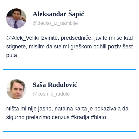
Aleksandar Šapić
@decko_iz_nambije
@Alek_Veliki Izvinite, predsedniče, javite mi se kad
stignete, mislim da ste mi greškom odbili poziv šest
puta
Saša Radulović
@kosmik_radule
Ništa mi nije jasno, natalna karta je pokazivala da
sigurno prelazimo cenzus #kradja #blato