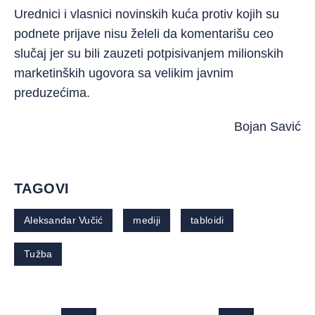
Urednici i vlasnici novinskih kuća protiv kojih su
podnete prijave nisu želeli da komentarišu ceo
slučaj jer su bili zauzeti potpisivanjem milionskih
marketinških ugovora sa velikim javnim
preduzećima.
Bojan Savić
TAGOVI
Aleksandar Vučić
mediji
tabloidi
Tužba