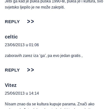
Jebi ga kad je pukla puška 1990-te, pukla je i kultura, svo
svjetsko ljepilo je ne može zakrpiti.
REPLY
celtic
23/06/2013 u 01:06
zaboravih zarez iza ‘ga’, pa evo jedan gratis ,
REPLY
Vitez
25/06/2013 u 14:14
Nisam znao da se kultura kupuje parama. Znači ako