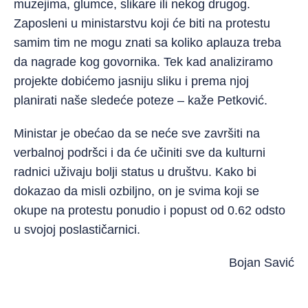
muzejima, glumce, slikare ili nekog drugog.
Zaposleni u ministarstvu koji će biti na protestu
samim tim ne mogu znati sa koliko aplauza treba
da nagrade kog govornika. Tek kad analiziramo
projekte dobićemo jasniju sliku i prema njoj
planirati naše sledeće poteze – kaže Petković.
Ministar je obećao da se neće sve završiti na
verbalnoj podršci i da će učiniti sve da kulturni
radnici uživaju bolji status u društvu. Kako bi
dokazao da misli ozbiljno, on je svima koji se
okupe na protestu ponudio i popust od 0.62 odsto
u svojoj poslastičarnici.
Bojan Savić