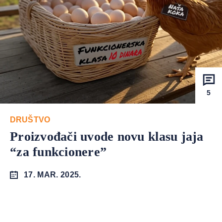
5
DRUŠTVO
Proizvođači uvode novu klasu jaja
“za funkcionere”
17. MAR. 2025.