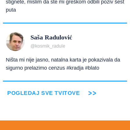
stignete, mislim da ste mi greškom odbili poziv šest
puta
Saša Radulović
@kosmik_radule
Ništa mi nije jasno, natalna karta je pokazivala da
sigurno prelazimo cenzus #kradja #blato
POGLEDAJ SVE TVITOVE