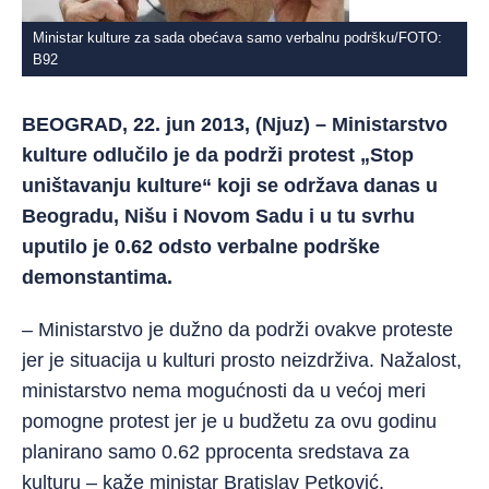
Ministar kulture za sada obećava samo verbalnu podršku/FOTO:
B92
BEOGRAD, 22. jun 2013, (Njuz) – Ministarstvo
kulture odlučilo je da podrži protest „Stop
uništavanju kulture“ koji se održava danas u
Beogradu, Nišu i Novom Sadu i u tu svrhu
uputilo je 0.62 odsto verbalne podrške
demonstantima.
– Ministarstvo je dužno da podrži ovakve proteste
jer je situacija u kulturi prosto neizdrživa. Nažalost,
ministarstvo nema mogućnosti da u većoj meri
pomogne protest jer je u budžetu za ovu godinu
planirano samo 0.62 pprocenta sredstava za
kulturu – kaže ministar Bratislav Petković.