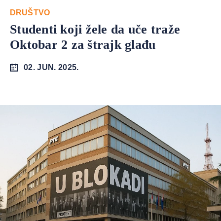
DRUŠTVO
Studenti koji žele da uče traže
Oktobar 2 za štrajk glađu
02. JUN. 2025.