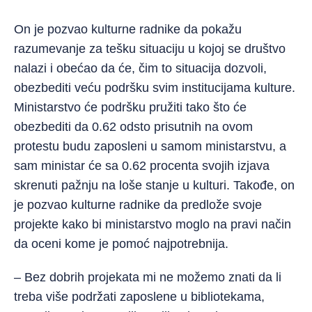
On je pozvao kulturne radnike da pokažu
razumevanje za tešku situaciju u kojoj se društvo
nalazi i obećao da će, čim to situacija dozvoli,
obezbediti veću podršku svim institucijama kulture.
Ministarstvo će podršku pružiti tako što će
obezbediti da 0.62 odsto prisutnih na ovom
protestu budu zaposleni u samom ministarstvu, a
sam ministar će sa 0.62 procenta svojih izjava
skrenuti pažnju na loše stanje u kulturi. Takođe, on
je pozvao kulturne radnike da predlože svoje
projekte kako bi ministarstvo moglo na pravi način
da oceni kome je pomoć najpotrebnija.
– Bez dobrih projekata mi ne možemo znati da li
treba više podržati zaposlene u bibliotekama,