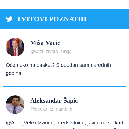
TVITOVI POZNATIH
Miša Vacić
@kazi_zivela_srbija
Oće neko na basket? Slobodan sam narednih
godina.
Aleksandar Šapić
@decko_iz_nambije
@Alek_Veliki Izvinite, predsedniče, javite mi se kad