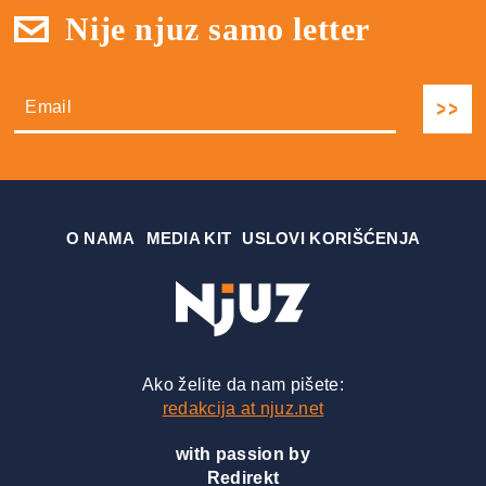
Nije njuz samo letter
О NAMA
MEDIA KIT
USLOVI KORIŠĆENJA
Ako želite da nam pišete:
redakcija at njuz.net
with passion by
Redirekt