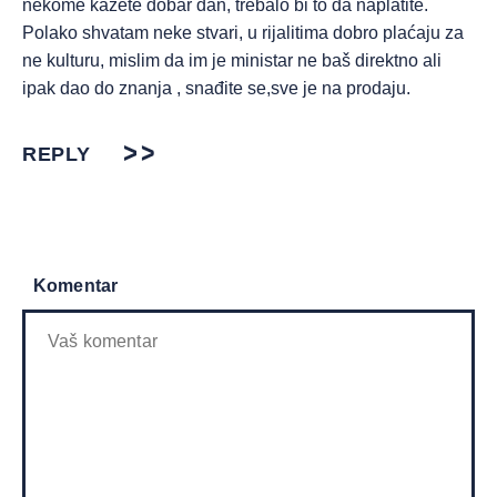
nekome kažete dobar dan, trebalo bi to da naplatite.
Polako shvatam neke stvari, u rijalitima dobro plaćaju za
ne kulturu, mislim da im je ministar ne baš direktno ali
ipak dao do znanja , snađite se,sve je na prodaju.
REPLY
Komentar