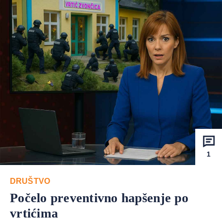
1
DRUŠTVO
Počelo preventivno hapšenje po
vrtićima