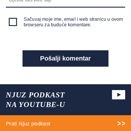
Sačuvaj moje ime, email i web stranicu u ovom
browseru za buduće komentare.
NJUZ PODKAST
NA YOUTUBE-U
Prati Njuz podkast