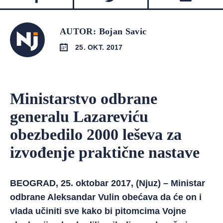
AUTOR: Bojan Savic
25. OKT. 2017
Ministarstvo odbrane
generalu Lazareviću
obezbedilo 2000 leševa za
izvođenje praktične nastave
BEOGRAD, 25. oktobar 2017, (Njuz) – Ministar
odbrane Aleksandar Vulin obećava da će on i
vlada učiniti sve kako bi pitomcima Vojne