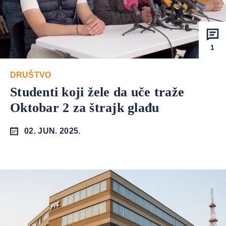
1
DRUŠTVO
Studenti koji žele da uče traže
Oktobar 2 za štrajk glađu
02. JUN. 2025.