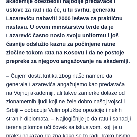
akademije obezbedili najbolje predavače i
uslove za rad i da će, u tu svrhu, generalu
Lazareviću nabaviti 2000 leševa za praktičnu
nastavu. U ovom ministarstvu tvrde da je
Lazarević časno nosio svoju uniformu i još
časnije odslužio kaznu za počinjene ratne
zločine tokom rata na Kosovu i da ne postoje
prepreke za njegovo angažovanje na akademiji.
– Čujem dosta kritika zbog naše namere da
generala Lazarevića angažujemo kao predavača
na Vojnoj akademiji, ali takve zamerke dolaze od
zlonamernih ljudi koji ne žele dobro našoj vojsci i
Srbiji – odbacuje Vulin optužbe opozicije i nekih
stranih diplomata. – Najlogičnije je da ratu i sanaciji
terena pitomce uči čovek sa iskustvom, koji je u
praksi pokazao da zna kako se to radi. Kako bismo