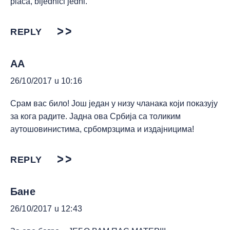
placa, bijednici jedni.
REPLY
AA
26/10/2017 u 10:16
Срам вас било! Још један у низу чланака који показују
за кога радите. Јадна ова Србија са толиким
аутошовинистима, србомрзцима и издајницима!
REPLY
Бане
26/10/2017 u 12:43