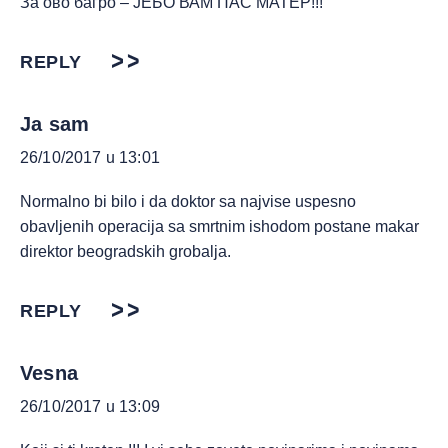
За ово багро – ЈЕБО ВАМ ПАС МАТЕР!!!
REPLY
Ja sam
26/10/2017 u 13:01
Normalno bi bilo i da doktor sa najvise uspesno
obavljenih operacija sa smrtnim ishodom postane makar
direktor beogradskih grobalja.
REPLY
Vesna
26/10/2017 u 13:09