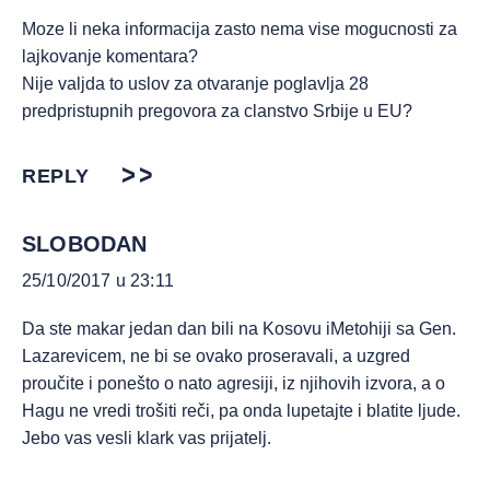
Moze li neka informacija zasto nema vise mogucnosti za
lajkovanje komentara?
Nije valjda to uslov za otvaranje poglavlja 28
predpristupnih pregovora za clanstvo Srbije u EU?
REPLY
SLOBODAN
25/10/2017 u 23:11
Da ste makar jedan dan bili na Kosovu iMetohiji sa Gen.
Lazarevicem, ne bi se ovako proseravali, a uzgred
proučite i ponešto o nato agresiji, iz njihovih izvora, a o
Hagu ne vredi trošiti reči, pa onda lupetajte i blatite ljude.
Jebo vas vesli klark vas prijatelj.