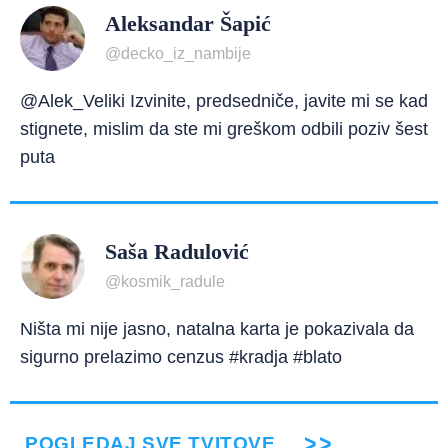
Aleksandar Šapić
@decko_iz_nambije
@Alek_Veliki Izvinite, predsedniče, javite mi se kad
stignete, mislim da ste mi greškom odbili poziv šest
puta
Saša Radulović
@kosmik_radule
Ništa mi nije jasno, natalna karta je pokazivala da
sigurno prelazimo cenzus #kradja #blato
POGLEDAJ SVE TVITOVE