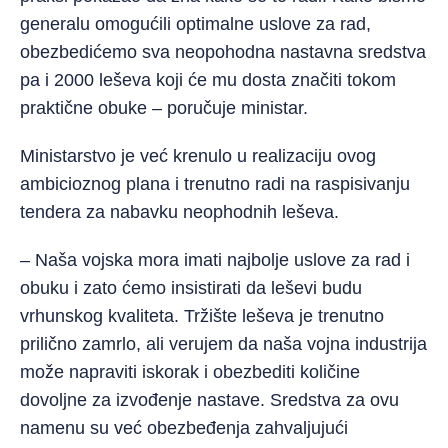
generalu omogućili optimalne uslove za rad,
obezbedićemo sva neopohodna nastavna sredstva
pa i 2000 leševa koji će mu dosta značiti tokom
praktične obuke – poručuje ministar.
Ministarstvo je već krenulo u realizaciju ovog
ambicioznog plana i trenutno radi na raspisivanju
tendera za nabavku neophodnih leševa.
– Naša vojska mora imati najbolje uslove za rad i
obuku i zato ćemo insistirati da leševi budu
vrhunskog kvaliteta. Tržište leševa je trenutno
prilično zamrlo, ali verujem da naša vojna industrija
može napraviti iskorak i obezbediti količine
dovoljne za izvođenje nastave. Sredstva za ovu
namenu su već obezbeđenja zahvaljujući