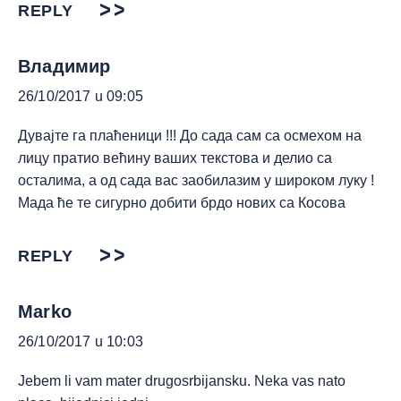
REPLY
Владимир
26/10/2017 u 09:05
Дувајте га плаћеници !!! До сада сам са осмехом на
лицу пратио већину ваших текстова и делио са
осталима, а од сада вас заобилазим у широком луку !
Мада ће те сигурно добити брдо нових са Косова
REPLY
Marko
26/10/2017 u 10:03
Jebem li vam mater drugosrbijansku. Neka vas nato