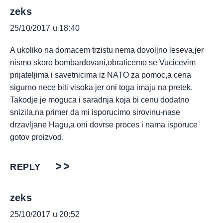
zeks
25/10/2017 u 18:40
A ukoliko na domacem trzistu nema dovoljno leseva,jer
nismo skoro bombardovani,obraticemo se Vucicevim
prijateljima i savetnicima iz NATO za pomoc,a cena
sigurno nece biti visoka jer oni toga imaju na pretek.
Takodje je moguca i saradnja koja bi cenu dodatno
snizila,na primer da mi isporucimo sirovinu-nase
drzavljane Hagu,a oni dovrse proces i nama isporuce
gotov proizvod.
REPLY
zeks
25/10/2017 u 20:52