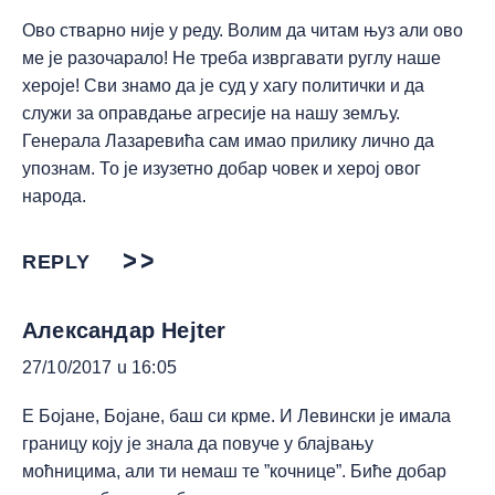
Ово стварно није у реду. Волим да читам њуз али ово
ме је разочарало! Не треба извргавати руглу наше
хероје! Сви знамо да је суд у хагу политички и да
служи за оправдање агресије на нашу земљу.
Генерала Лазаревића сам имао прилику лично да
упознам. То је изузетно добар човек и херој овог
народа.
REPLY
Александар Hejter
27/10/2017 u 16:05
Е Бојане, Бојане, баш си крме. И Левински је имала
границу коју је знала да повуче у блајвању
моћницима, али ти немаш те ”кочнице”. Биће добар