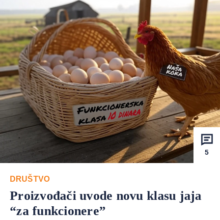
5
DRUŠTVO
Proizvođači uvode novu klasu jaja
“za funkcionere”