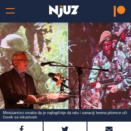
Ministarstvo smatra da je najlogičnije da ratu i sanaciji terena pitomce uči
čovek sa iskustvom