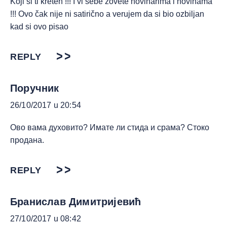
Koji si ti kreten !!! I vi sebe zovete novinarima i novinama
!!! Ovo čak nije ni satirično a verujem da si bio ozbiljan
kad si ovo pisao
REPLY
Поручник
26/10/2017 u 20:54
Ово вама духовито? Имате ли стида и срама? Стоко
продана.
REPLY
Бранислав Димитријевић
27/10/2017 u 08:42