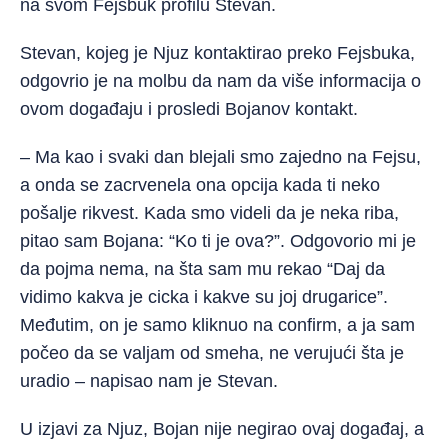
na svom Fejsbuk profilu Stevan.
Stevan, kojeg je Njuz kontaktirao preko Fejsbuka,
odgovrio je na molbu da nam da više informacija o
ovom događaju i prosledi Bojanov kontakt.
– Ma kao i svaki dan blejali smo zajedno na Fejsu,
a onda se zacrvenela ona opcija kada ti neko
pošalje rikvest. Kada smo videli da je neka riba,
pitao sam Bojana: “Ko ti je ova?”. Odgovorio mi je
da pojma nema, na šta sam mu rekao “Daj da
vidimo kakva je cicka i kakve su joj drugarice”.
Međutim, on je samo kliknuo na confirm, a ja sam
počeo da se valjam od smeha, ne verujući šta je
uradio – napisao nam je Stevan.
U izjavi za Njuz, Bojan nije negirao ovaj događaj, a