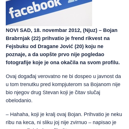
NOVI SAD, 18. novembar 2012, (Njuz) – Bojan
Brabrnjak (22) prihvatio je frend rikvest na
Fejsbuku od Dragane Jović (20) koju ne
poznaje, a da uopšte prvo nije pogledao
fotografije koje je ona okačila na svom profilu.
Ovaj događaj verovatno ne bi dospeo u javnost da
u tom trenutku pred kompjuterom sa Bojanom nije
bio njegov drug Stevan koji je čitav slučaj
obelodanio.
– Hahaha, koji je kralj ovaj Bojan. Prihvatio je neku
ribu na keca, ni sliku joj nije zvirnuo – napisao je