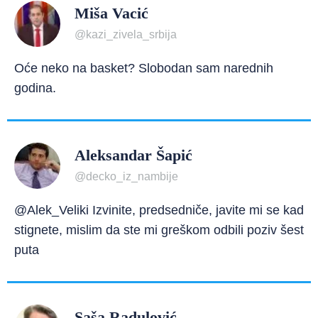
Miša Vacić
@kazi_zivela_srbija
Oće neko na basket? Slobodan sam narednih
godina.
Aleksandar Šapić
@decko_iz_nambije
@Alek_Veliki Izvinite, predsedniče, javite mi se kad
stignete, mislim da ste mi greškom odbili poziv šest
puta
Saša Radulović