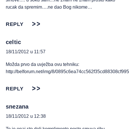
rucak da spremim….ne dao Bog nikome…
REPLY
celtic
18/11/2012 u 11:57
Možda prvo da uvježba ovu tehniku:
http://belforum.net/img/8/0895c6ea74cc562f35cd88308cf995
REPLY
snezana
18/11/2012 u 12:38
To je onaj sto deli komplimente posto smuva ribu.