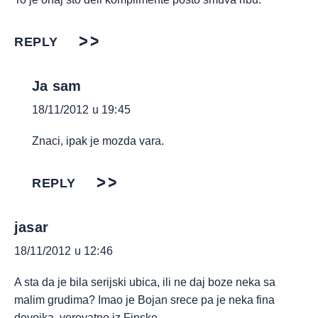
REPLY
Ja sam
18/11/2012 u 19:45
Znaci, ipak je mozda vara.
REPLY
jasar
18/11/2012 u 12:46
A sta da je bila serijski ubica, ili ne daj boze neka sa
malim grudima? Imao je Bojan srece pa je neka fina
devojka, verovatno iz Finske.