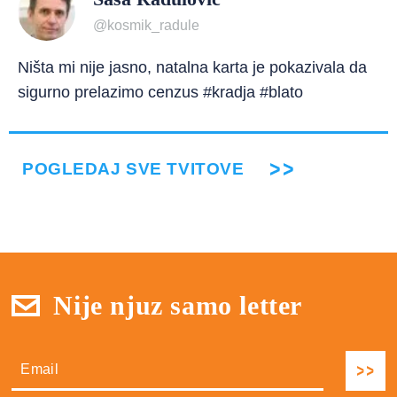
@kosmik_radule
Ništa mi nije jasno, natalna karta je pokazivala da
sigurno prelazimo cenzus #kradja #blato
POGLEDAJ SVE TVITOVE
Nije njuz samo letter