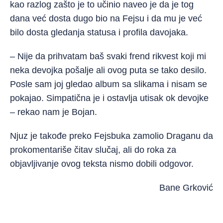
kao razlog zašto je to učinio naveo je da je tog
dana već dosta dugo bio na Fejsu i da mu je već
bilo dosta gledanja statusa i profila davojaka.
– Nije da prihvatam baš svaki frend rikvest koji mi
neka devojka pošalje ali ovog puta se tako desilo.
Posle sam joj gledao album sa slikama i nisam se
pokajao. Simpatična je i ostavlja utisak ok devojke
– rekao nam je Bojan.
Njuz je takođe preko Fejsbuka zamolio Draganu da
prokomentariše čitav slučaj, ali do roka za
objavljivanje ovog teksta nismo dobili odgovor.
Bane Grković