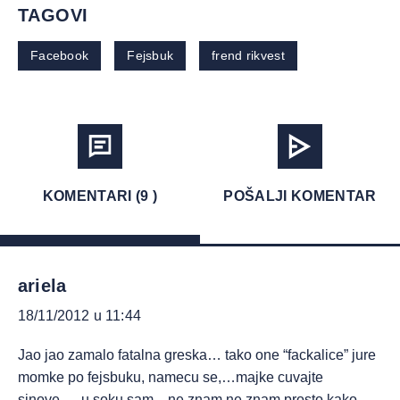
TAGOVI
Facebook
Fejsbuk
frend rikvest
KOMENTARI (9 )
POŠALJI KOMENTAR
ariela
18/11/2012 u 11:44
Jao jao zamalo fatalna greska… tako one “fackalice” jure
momke po fejsbuku, namecu se,…majke cuvajte
sinove…. u soku sam…ne znam ne znam prosto kako