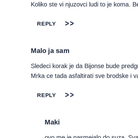
Koliko ste vi njuzovci ludi to je koma. 
REPLY
Malo ja sam
Sledeci korak je da Bijonse bude predgr
Mrka ce tada asfaltirati sve brodske i 
REPLY
Maki
ovo me je nasmejalo do suza. Sva