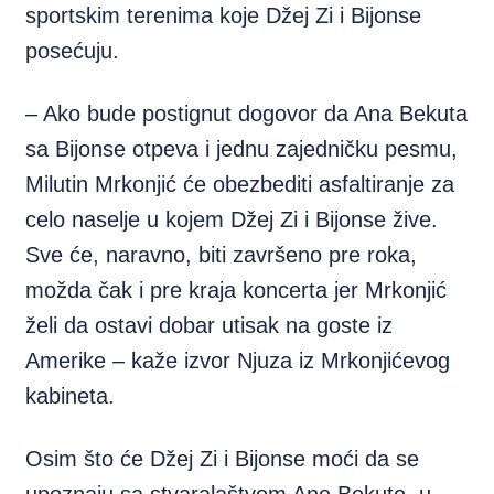
sportskim terenima koje Džej Zi i Bijonse
posećuju.
– Ako bude postignut dogovor da Ana Bekuta
sa Bijonse otpeva i jednu zajedničku pesmu,
Milutin Mrkonjić će obezbediti asfaltiranje za
celo naselje u kojem Džej Zi i Bijonse žive.
Sve će, naravno, biti završeno pre roka,
možda čak i pre kraja koncerta jer Mrkonjić
želi da ostavi dobar utisak na goste iz
Amerike – kaže izvor Njuza iz Mrkonjićevog
kabineta.
Osim što će Džej Zi i Bijonse moći da se