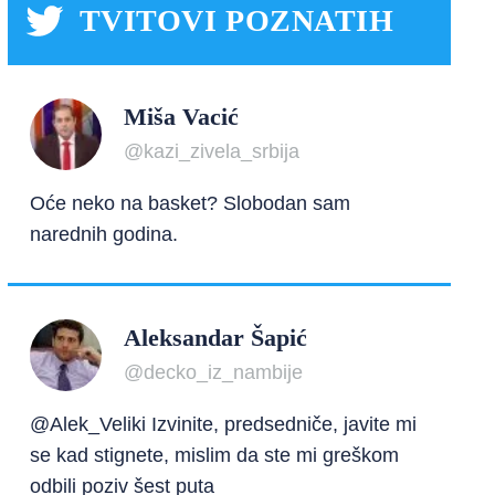
TVITOVI POZNATIH
Miša Vacić
@kazi_zivela_srbija
Oće neko na basket? Slobodan sam
narednih godina.
Aleksandar Šapić
@decko_iz_nambije
@Alek_Veliki Izvinite, predsedniče, javite mi
se kad stignete, mislim da ste mi greškom
odbili poziv šest puta