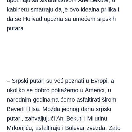
upoznaju sa stvaralaštvom Ane Bekute, u
kabinetu smatraju da je ovo idealna prilika i
da se Holivud upozna sa umećem srpskih
putara.
– Srpski putari su već poznati u Evropi, a
ukoliko se dobro pokažemo u Americi, u
narednim godinama ćemo asfaltirati širom
Beverli Hilsa. Možda jednog dana srpski
putari, zahvaljujući Ani Bekuti i Milutinu
Mrkonjiću, asfaltiraju i Bulevar zvezda. Zato