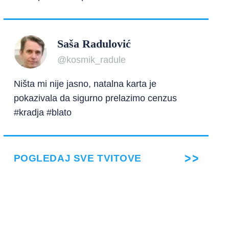
Saša Radulović
@kosmik_radule
Ništa mi nije jasno, natalna karta je
pokazivala da sigurno prelazimo cenzus
#kradja #blato
POGLEDAJ SVE TVITOVE