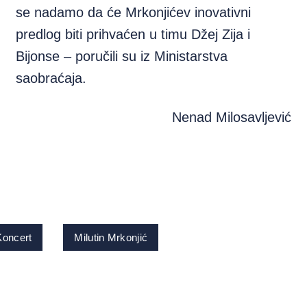
se nadamo da će Mrkonjićev inovativni
predlog biti prihvaćen u timu Džej Zija i
Bijonse – poručili su iz Ministarstva
saobraćaja.
Nenad Milosavljević
Koncert
Milutin Mrkonjić