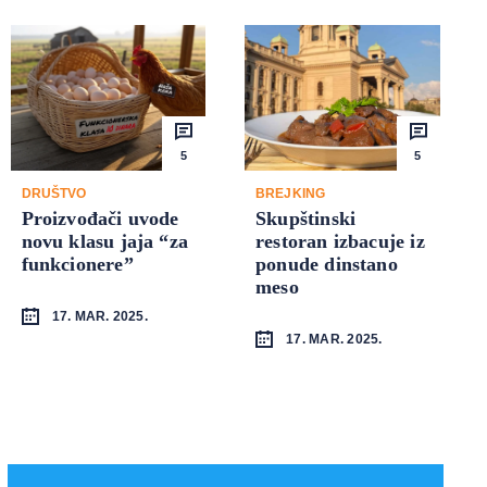
5
5
DRUŠTVO
BREJKING
Proizvođači uvode
Skupštinski
novu klasu jaja “za
restoran izbacuje iz
funkcionere”
ponude dinstano
meso
17. MAR. 2025.
17. MAR. 2025.