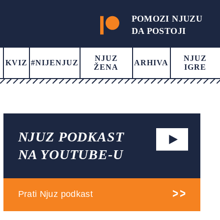
POMOZI NJUZU
DA POSTOJI
NJUZ
NJUZ
KVIZ
#NIJENJUZ
ARHIVA
ŽENA
IGRE
NJUZ PODKAST
NA YOUTUBE-U
Prati Njuz podkast