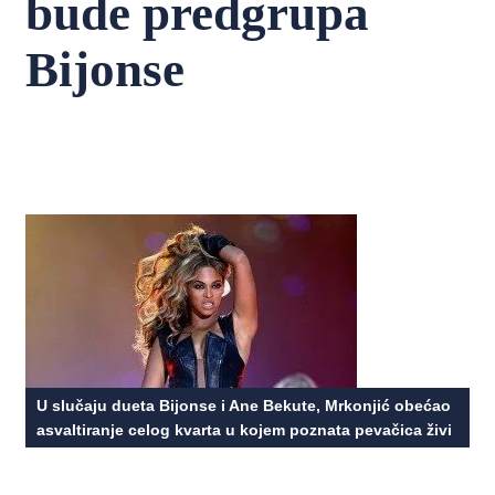
bude predgrupa
Bijonse
U slučaju dueta Bijonse i Ane Bekute, Mrkonjić obećao
asvaltiranje celog kvarta u kojem poznata pevačica živi