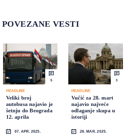
POVEZANE VESTI
5
3
HEADLINE
HEADLINE
Veliki broj
Vučić za 28. mart
autobusa najavio je
najavio najveće
šetnju do Beograda
odlaganje skupa u
12. aprila
istoriji
07. APR. 2025.
28. MAR. 2025.