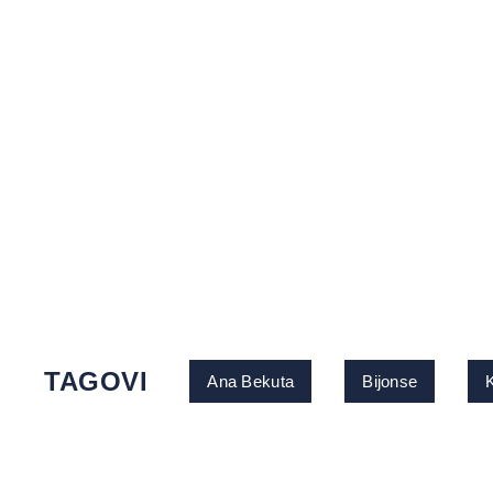
TAGOVI
Ana Bekuta
Bijonse