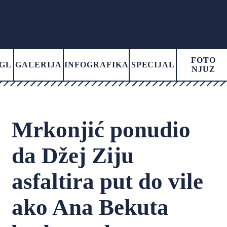
FOTO
GL
GALERIJA
INFOGRAFIKA
SPECIJAL
NJUZ
Mrkonjić ponudio
da Džej Ziju
asfaltira put do vile
ako Ana Bekuta