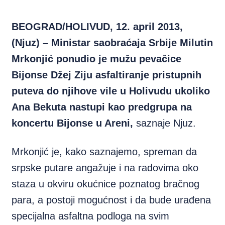
BEOGRAD/HOLIVUD, 12. april 2013,
(Njuz) – Ministar saobraćaja Srbije Milutin
Mrkonjić ponudio je mužu pevačice
Bijonse Džej Ziju asfaltiranje pristupnih
puteva do njihove vile u Holivudu ukoliko
Ana Bekuta nastupi kao predgrupa na
koncertu Bijonse u Areni,
saznaje Njuz.
Mrkonjić je, kako saznajemo, spreman da
srpske putare angažuje i na radovima oko
staza u okviru okućnice poznatog bračnog
para, a postoji mogućnost i da bude urađena
specijalna asfaltna podloga na svim