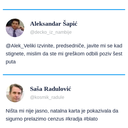
Aleksandar Šapić
@decko_iz_nambije
@Alek_Veliki Izvinite, predsedniče, javite mi se kad
stignete, mislim da ste mi greškom odbili poziv šest
puta
Saša Radulović
@kosmik_radule
Ništa mi nije jasno, natalna karta je pokazivala da
sigurno prelazimo cenzus #kradja #blato