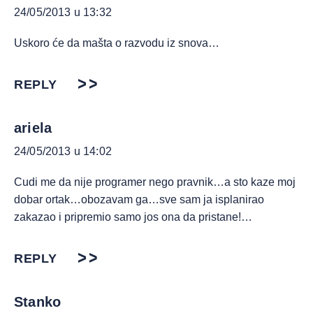
24/05/2013 u 13:32
Uskoro će da mašta o razvodu iz snova…
REPLY
ariela
24/05/2013 u 14:02
Cudi me da nije programer nego pravnik…a sto kaze moj
dobar ortak…obozavam ga…sve sam ja isplanirao
zakazao i pripremio samo jos ona da pristane!…
REPLY
Stanko