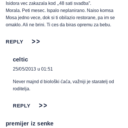
Isidora vec zakazala kod ,,48 sati svadba”.
Morala. Peti mesec. Ispalo neplanirano. Naiso komsa
Mosa jedno vece, dok si ti obilazio restorane, pa im se
omaklo. Ali ne brini. Ti ces da biras opremu za bebu.
REPLY
celtic
25/05/2013 u 01:51
Never majnd d biološki ćaća, važniji je staratelj od
roditelja.
REPLY
premijer iz senke