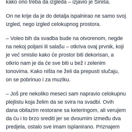
kako ono treba da izgleda – izjavio je Siniša.
On ne krije da je do detalja ispalnirao ne samo svoj
izgled, nego izgled celokupnog prostora.
– Voleo bih da svadba bude na otvorenom, negde
na nekoj poljani ili salašu – otkriva ovaj prvnik, koji
je već smislio kako će prostor biti dekorisan, a
otkrio nam je da će sve biti u bež i zelenim
tonovima. Kako ništa ne želi da prepusti slučaju,
on se pobrinuo i za muziku.
– Još pre nekoliko meseci sam napravio celokupnu
plejlistu koja želim da se svira na svadbi. Ovih
dana obilazim restorane sa keteringom, ali verujem
da ću i to brzo srediti jer se dvoumim između dva
predjela, ostalo sve imam isplanirano. Priznajem