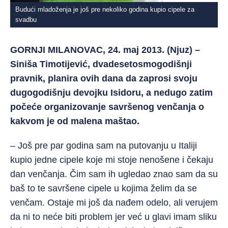
Budući mladoženja je još pre nekoliko godina kupio cipele za
svadbu
GORNJI MILANOVAC, 24. maj 2013. (Njuz) –
Siniša Timotijević, dvadesetosmogodišnji
pravnik, planira ovih dana da zaprosi svoju
dugogodišnju devojku Isidoru, a nedugo zatim
počeće organizovanje savršenog venčanja o
kakvom je od malena maštao.
– Još pre par godina sam na putovanju u Italiji
kupio jedne cipele koje mi stoje nenošene i čekaju
dan venčanja. Čim sam ih ugledao znao sam da su
baš to te savršene cipele u kojima želim da se
venčam. Ostaje mi još da nađem odelo, ali verujem
da ni to neće biti problem jer već u glavi imam sliku