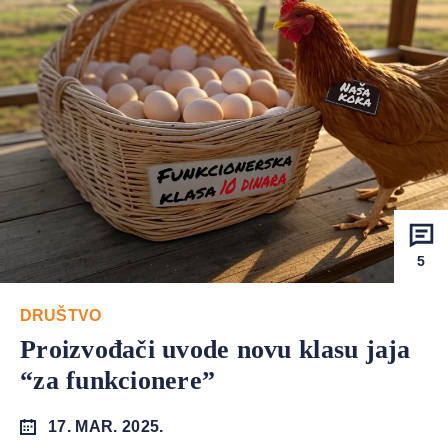
5
DRUŠTVO
Proizvođači uvode novu klasu jaja
“za funkcionere”
17. MAR. 2025.