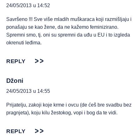
24/05/2013 u 14:52
Savršeno !!! Sve više mladih muškaraca koji razmišljaju i
ponašaju se kao žene, da ne kažemo feminizirano.
Spremni smo, tj. oni su spremni da uđu u EU i to izgleda
okrenuti leđima.
REPLY
Džoni
24/05/2013 u 14:55
Prijatelju, zakoji koje krme i ovcu (de ćeš bre svadbu bez
pragnjeta), koju kilu žestokog, vopi i bog da te vidi.
REPLY