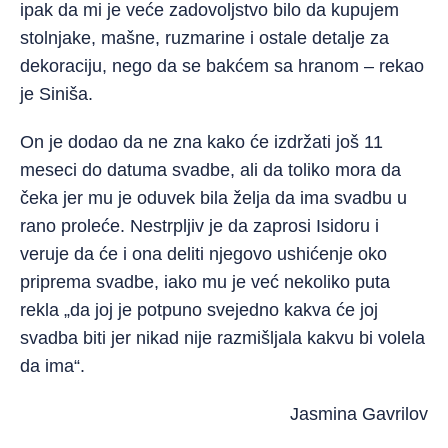
ipak da mi je veće zadovoljstvo bilo da kupujem
stolnjake, mašne, ruzmarine i ostale detalje za
dekoraciju, nego da se bakćem sa hranom – rekao
je Siniša.
On je dodao da ne zna kako će izdržati još 11
meseci do datuma svadbe, ali da toliko mora da
čeka jer mu je oduvek bila želja da ima svadbu u
rano proleće. Nestrpljiv je da zaprosi Isidoru i
veruje da će i ona deliti njegovo ushićenje oko
priprema svadbe, iako mu je već nekoliko puta
rekla „da joj je potpuno svejedno kakva će joj
svadba biti jer nikad nije razmišljala kakvu bi volela
da ima“.
Jasmina Gavrilov