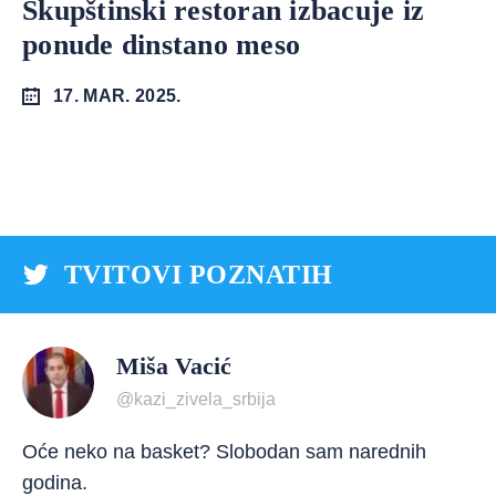
Skupštinski restoran izbacuje iz
ponude dinstano meso
17. MAR. 2025.
TVITOVI POZNATIH
Miša Vacić
@kazi_zivela_srbija
Oće neko na basket? Slobodan sam narednih
godina.