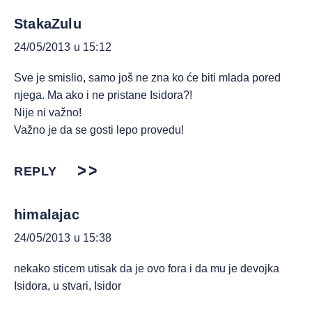
StakaZulu
24/05/2013 u 15:12
Sve je smislio, samo još ne zna ko će biti mlada pored
njega. Ma ako i ne pristane Isidora?!
Nije ni važno!
Važno je da se gosti lepo provedu!
REPLY
himalajac
24/05/2013 u 15:38
nekako sticem utisak da je ovo fora i da mu je devojka
Isidora, u stvari, Isidor