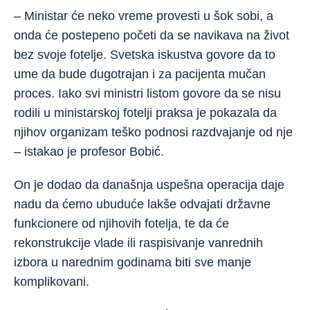
– Ministar će neko vreme provesti u šok sobi, a
onda će postepeno početi da se navikava na život
bez svoje fotelje. Svetska iskustva govore da to
ume da bude dugotrajan i za pacijenta mučan
proces. Iako svi ministri listom govore da se nisu
rodili u ministarskoj fotelji praksa je pokazala da
njihov organizam teško podnosi razdvajanje od nje
– istakao je profesor Bobić.
On je dodao da današnja uspešna operacija daje
nadu da ćemo ubuduće lakše odvajati državne
funkcionere od njihovih fotelja, te da će
rekonstrukcije vlade ili raspisivanje vanrednih
izbora u narednim godinama biti sve manje
komplikovani.