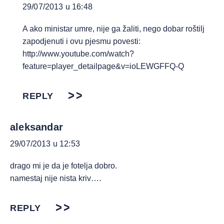
29/07/2013 u 16:48
A ako ministar umre, nije ga žaliti, nego dobar roštilj
zapodjenuti i ovu pjesmu povesti:
http://www.youtube.com/watch?
feature=player_detailpage&v=ioLEWGFFQ-Q
REPLY
aleksandar
29/07/2013 u 12:53
drago mi je da je fotelja dobro.
namestaj nije nista kriv….
REPLY