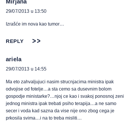
Mirjana
29/07/2013 u 13:50
Izrašće im nova kao tumor…
REPLY
ariela
29/07/2013 u 14:55
Ma eto zahvaljujuci nasim strucnjacima ministra ipak
odvojise od fotelje…a sta cemo sa dusevnim bolom
gospodje ministarke?…njoj ce kao i svakoj ponosnoj zeni
jednog ministra ipak trebati psiho terapija…a ne samo
secer i voda kad sazna da vise nije ono zbog cega je
prkosila svima…i na to treba misliti…