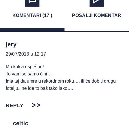
KOMENTARI (17 )
POŠALJI KOMENTAR
jery
29/07/2013 u 12:17
Ma kakvi uspešno!
To vam se samo čini…
Ima taj da umre u rekordnom roku…. ili će dobiti drugu
fotelju.. ne ide to baš tako lako….
REPLY
celtic