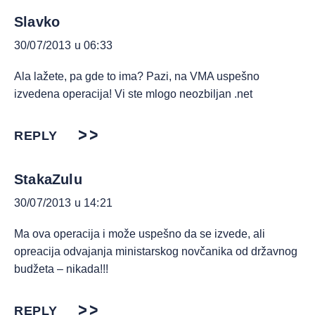
Slavko
30/07/2013 u 06:33
Ala lažete, pa gde to ima? Pazi, na VMA uspešno
izvedena operacija! Vi ste mlogo neozbiljan .net
REPLY
StakaZulu
30/07/2013 u 14:21
Ma ova operacija i može uspešno da se izvede, ali
opreacija odvajanja ministarskog novčanika od državnog
budžeta – nikada!!!
REPLY