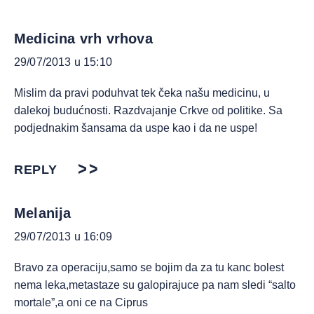
Medicina vrh vrhova
29/07/2013 u 15:10
Mislim da pravi poduhvat tek čeka našu medicinu, u
dalekoj budućnosti. Razdvajanje Crkve od politike. Sa
podjednakim šansama da uspe kao i da ne uspe!
REPLY
Melanija
29/07/2013 u 16:09
Bravo za operaciju,samo se bojim da za tu kanc bolest
nema leka,metastaze su galopirajuce pa nam sledi “salto
mortale”,a oni ce na Ciprus