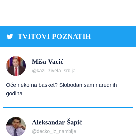
TVITOVI POZNATIH
Miša Vacić
@kazi_zivela_srbija
Oće neko na basket? Slobodan sam narednih
godina.
Aleksandar Šapić
@decko_iz_nambije