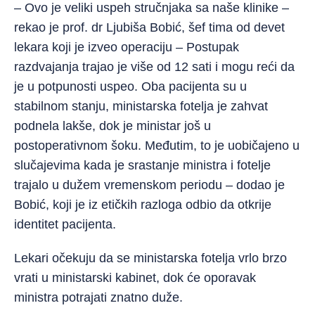
– Ovo je veliki uspeh stručnjaka sa naše klinike –
rekao je prof. dr Ljubiša Bobić, šef tima od devet
lekara koji je izveo operaciju – Postupak
razdvajanja trajao je više od 12 sati i mogu reći da
je u potpunosti uspeo. Oba pacijenta su u
stabilnom stanju, ministarska fotelja je zahvat
podnela lakše, dok je ministar još u
postoperativnom šoku. Međutim, to je uobičajeno u
slučajevima kada je srastanje ministra i fotelje
trajalo u dužem vremenskom periodu – dodao je
Bobić, koji je iz etičkih razloga odbio da otkrije
identitet pacijenta.
Lekari očekuju da se ministarska fotelja vrlo brzo
vrati u ministarski kabinet, dok će oporavak
ministra potrajati znatno duže.