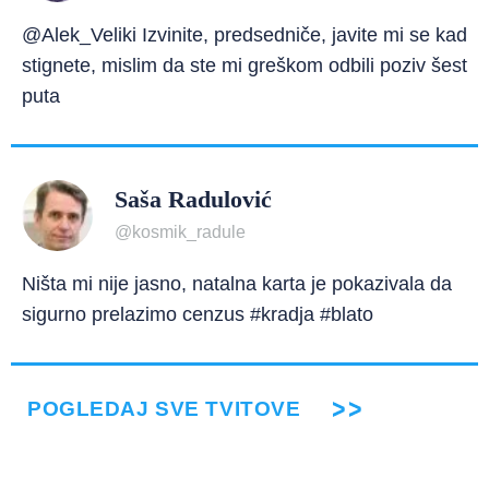
@Alek_Veliki Izvinite, predsedniče, javite mi se kad
stignete, mislim da ste mi greškom odbili poziv šest
puta
Saša Radulović
@kosmik_radule
Ništa mi nije jasno, natalna karta je pokazivala da
sigurno prelazimo cenzus #kradja #blato
POGLEDAJ SVE TVITOVE