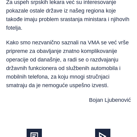
Za uspeh srpskih lekara već su interesovanje
pokazale ostale države iz našeg regiona koje
takođe imaju problem srastanja ministara i njihovih
fotelja.
Kako smo nezvanično saznali na VMA se već vrše
pripreme za obavljanje znatno komplikovanije
operacije od današnje, a radi se o razdvajanju
državnih funkcionera od službenih automobila i
mobilnih telefona, za koju mnogi stručnjaci
smatraju da je nemoguće uspešno izvesti.
Bojan Ljubenović