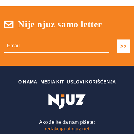
Nije njuz samo letter
О NAMA
MEDIA KIT
USLOVI KORIŠĆENJA
Ako želite da nam pišete:
redakcija at njuz.net