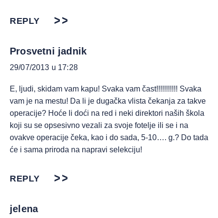
REPLY
Prosvetni jadnik
29/07/2013 u 17:28
E, ljudi, skidam vam kapu! Svaka vam čast!!!!!!!!!!! Svaka
vam je na mestu! Da li je dugačka vlista čekanja za takve
operacije? Hoće li doći na red i neki direktori naših škola
koji su se opsesivno vezali za svoje fotelje ili se i na
ovakve operacije čeka, kao i do sada, 5-10…. g.? Do tada
će i sama priroda na napravi selekciju!
REPLY
jelena