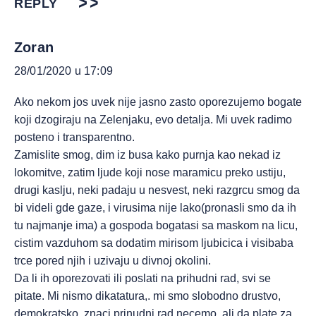
REPLY
Zoran
28/01/2020 u 17:09
Ako nekom jos uvek nije jasno zasto oporezujemo bogate
koji dzogiraju na Zelenjaku, evo detalja. Mi uvek radimo
posteno i transparentno.
Zamislite smog, dim iz busa kako purnja kao nekad iz
lokomitve, zatim ljude koji nose maramicu preko ustiju,
drugi kaslju, neki padaju u nesvest, neki razgrcu smog da
bi videli gde gaze, i virusima nije lako(pronasli smo da ih
tu najmanje ima) a gospoda bogatasi sa maskom na licu,
cistim vazduhom sa dodatim mirisom ljubicica i visibaba
trce pored njih i uzivaju u divnoj okolini.
Da li ih oporezovati ili poslati na prihudni rad, svi se
pitate. Mi nismo dikatatura,. mi smo slobodno drustvo,
demokratsko, znaci prinudni rad necemo, ali da plate za