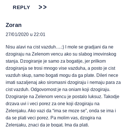
REPLY
Zoran
27/01/2020 u 22:01
Nisu alavi na cist vazduh….:) I mole se gradjani da ne
dzogiraju na Zelenom vencu ako su slabog imovinskog
stanja. Dzogiranje je samo za bogatije, jer prilkom
dzogiranja se trosi mnogo vise vazduha, a posto je cist
vazduh skup, samo bogati mogu da ga plate. Dileri nece
imati sazaljenaj ako siromasni dzogiraju i nemaju para za
cist vazduh. Odgovornost je na oniam koji dzogiraju.
Dzogiranje na Zelenom vencu je postalo luksuz. Takodje
drzava uvi i veci porez za one koji dzogiraju na
Zelenjaku. Ako vazi da “ima se moze se”, onda se ima i
da se plati veci porez. Pa molim vas, dzogira na
Zelenjaku, znaci da je bogat. Ima da plati.