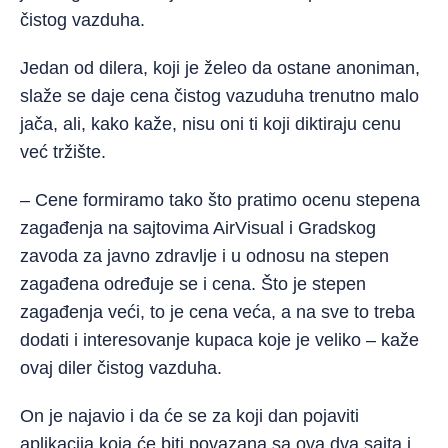
čistog vazduha.
Jedan od dilera, koji je želeo da ostane anoniman,
slaže se daje cena čistog vazuduha trenutno malo
jača, ali, kako kaže, nisu oni ti koji diktiraju cenu
već tržište.
– Cene formiramo tako što pratimo ocenu stepena
zagađenja na sajtovima AirVisual i Gradskog
zavoda za javno zdravlje i u odnosu na stepen
zagađena određuje se i cena. Što je stepen
zagađenja veći, to je cena veća, a na sve to treba
dodati i interesovanje kupaca koje je veliko – kaže
ovaj diler čistog vazduha.
On je najavio i da će se za koji dan pojaviti
aplikacija koja će biti povazana sa ova dva sajta i