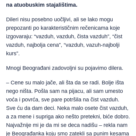
na atuobuskim stajalištima.
Dileri nisu posebno uočljivi, ali se lako mogu
prepozanti po karakterističnim rečenicama koje
izgovaraju: “vazduh, vazduh, čista vazduh”, “čist
vazduh, najbolja cena”, “vazduh, vazuh-najbolji
kurs”.
Mnogi Beograđani zadovoljni su pojavimo dilera.
– Cene su malo jače, ali šta da se radi. Bolje išta
nego ništa. Pošla sam na pijacu, ali sam umesto
voća i povrća, sve pare potršila na čist vazduh.
Sve ću da dam deci. Neka malo osete čist vazduh,
a za mene i supriga ako nešto pretekni, biće dobro.
Najvažnije mi je da mi se deca nadišu – rekla nam
je Beograđanka koju smo zatekli sa punim kesama