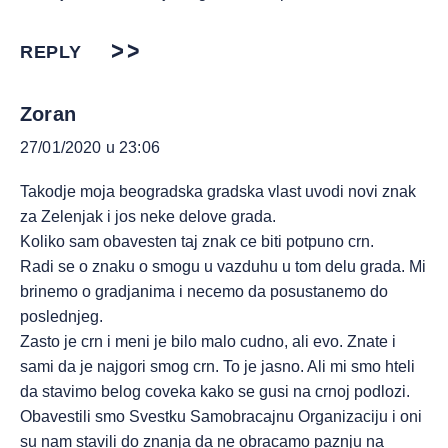
REPLY
Zoran
27/01/2020 u 23:06
Takodje moja beogradska gradska vlast uvodi novi znak
za Zelenjak i jos neke delove grada.
Koliko sam obavesten taj znak ce biti potpuno crn.
Radi se o znaku o smogu u vazduhu u tom delu grada. Mi
brinemo o gradjanima i necemo da posustanemo do
poslednjeg.
Zasto je crn i meni je bilo malo cudno, ali evo. Znate i
sami da je najgori smog crn. To je jasno. Ali mi smo hteli
da stavimo belog coveka kako se gusi na crnoj podlozi.
Obavestili smo Svestku Samobracajnu Organizaciju i oni
su nam stavili do znanja da ne obracamo paznju na