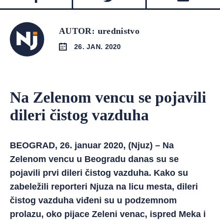
AUTOR: urednistvo
26. JAN. 2020
Na Zelenom vencu se pojavili
dileri čistog vazduha
BEOGRAD, 26. januar 2020, (Njuz) – Na
Zelenom vencu u Beogradu danas su se
pojavili prvi dileri čistog vazduha. Kako su
zabeležili reporteri Njuza na licu mesta, dileri
čistog vazduha viđeni su u podzemnom
prolazu, oko pijace Zeleni venac, ispred Meka i