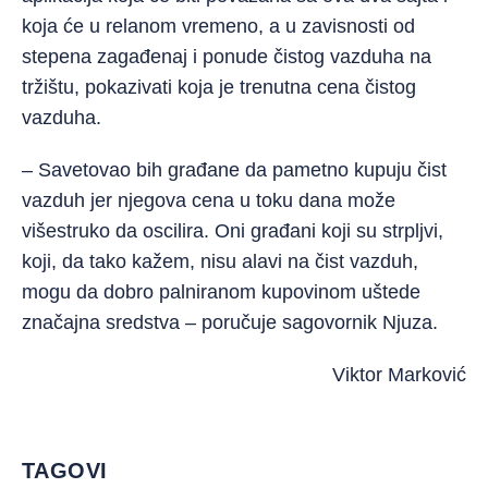
koja će u relanom vremeno, a u zavisnosti od
stepena zagađenaj i ponude čistog vazduha na
tržištu, pokazivati koja je trenutna cena čistog
vazduha.
– Savetovao bih građane da pametno kupuju čist
vazduh jer njegova cena u toku dana može
višestruko da oscilira. Oni građani koji su strpljvi,
koji, da tako kažem, nisu alavi na čist vazduh,
mogu da dobro palniranom kupovinom uštede
značajna sredstva – poručuje sagovornik Njuza.
Viktor Marković
TAGOVI