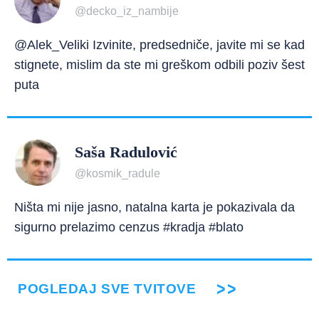
@decko_iz_nambije
@Alek_Veliki Izvinite, predsedniče, javite mi se kad
stignete, mislim da ste mi greškom odbili poziv šest
puta
Saša Radulović
@kosmik_radule
Ništa mi nije jasno, natalna karta je pokazivala da
sigurno prelazimo cenzus #kradja #blato
POGLEDAJ SVE TVITOVE