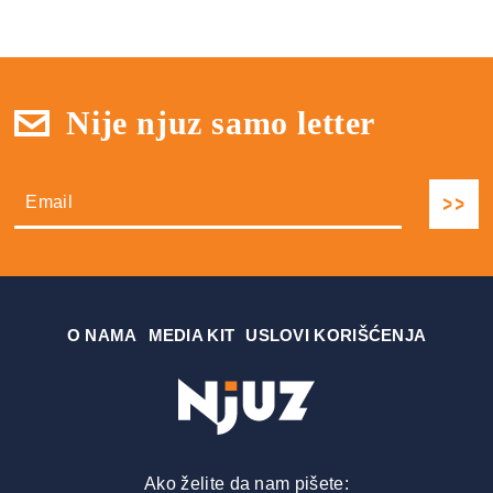
Nije njuz samo letter
О NAMA
MEDIA KIT
USLOVI KORIŠĆENJA
Ako želite da nam pišete: