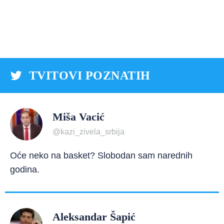
TVITOVI POZNATIH
Miša Vacić
@kazi_zivela_srbija
Oće neko na basket? Slobodan sam narednih
godina.
Aleksandar Šapić