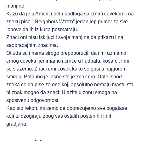
manjine.
Kazu da je u Americi bela podloga sa crnim covekom i na
znaku pise ” Neighbors Watch” jedan lep primer za sve
lopove da ih iz kuca posmatraju.
Znaci oni nisu iskljucili svoje manjine da prikazu i na
saobracajnim znacima.
Otiuda su i nama strogo prepoporucili da i mi uzmemo
crnog coveka, jer imamo i crnce u fiudbalu, kosarci. I mi
se slazemo. Znaci crni covek kako se gusi u najgorem
smogu. Potpuno je jasno sto je znak crn. Dole ispod
znaka ce da pise za one koji apsolutno nemaju mastu sta
bi znak mogao da znaci: Ulazite u zonu smoga na
spostvenu odgovornost.
Kao sto rekoh, mi cemo da oporezujemo sve bogatase
koji tu dzogiraju zbog vas ostalih postenih i finih
gradjana.