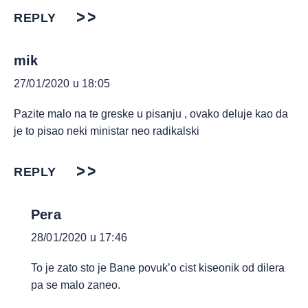
REPLY
mik
27/01/2020 u 18:05
Pazite malo na te greske u pisanju , ovako deluje kao da
je to pisao neki ministar neo radikalski
REPLY
Pera
28/01/2020 u 17:46
To je zato sto je Bane povuk’o cist kiseonik od dilera
pa se malo zaneo.