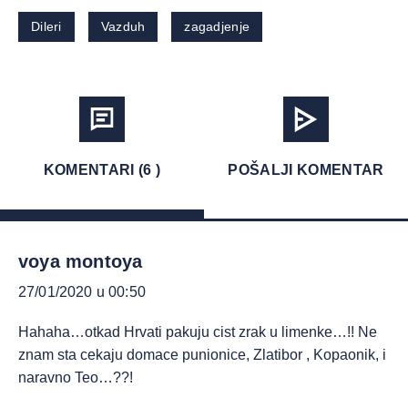
Dileri
Vazduh
zagadjenje
KOMENTARI (6 )
POŠALJI KOMENTAR
voya montoya
27/01/2020 u 00:50
Hahaha…otkad Hrvati pakuju cist zrak u limenke…!! Ne
znam sta cekaju domace punionice, Zlatibor , Kopaonik, i
naravno Teo…??!