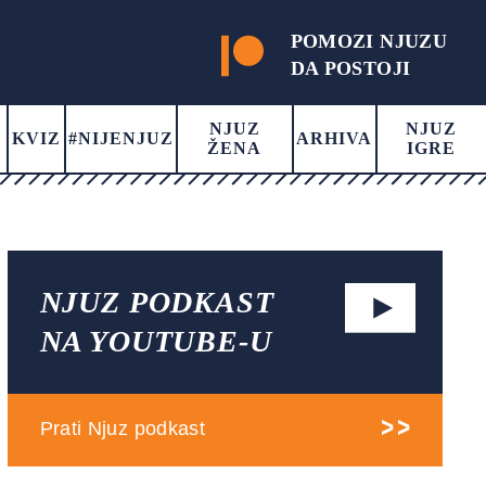
POMOZI NJUZU
DA POSTOJI
NJUZ
NJUZ
KVIZ
#NIJENJUZ
ARHIVA
ŽENA
IGRE
NJUZ PODKAST
NA YOUTUBE-U
Prati Njuz podkast