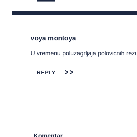
voya montoya
U vremenu poluzagrljaja,polovicnih rezu
REPLY
Komentar