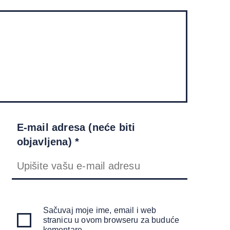
E-mail adresa (neće biti
objavljena) *
Sačuvaj moje ime, email i web
stranicu u ovom browseru za buduće
komentare.