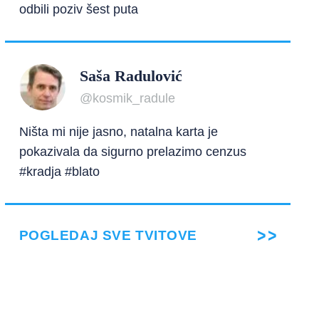
odbili poziv šest puta
Saša Radulović
@kosmik_radule
Ništa mi nije jasno, natalna karta je
pokazivala da sigurno prelazimo cenzus
#kradja #blato
POGLEDAJ SVE TVITOVE