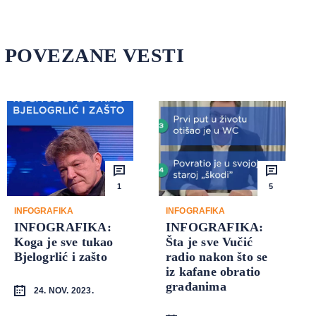
POVEZANE VESTI
1
5
INFOGRAFIKA
INFOGRAFIKA
INFOGRAFIKA:
INFOGRAFIKA:
Koga je sve tukao
Šta je sve Vučić
Bjelogrlić i zašto
radio nakon što se
iz kafane obratio
građanima
24. NOV. 2023.