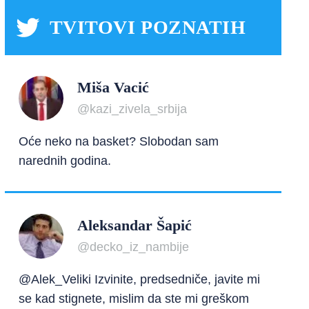
TVITOVI POZNATIH
Miša Vacić
@kazi_zivela_srbija
Oće neko na basket? Slobodan sam
narednih godina.
Aleksandar Šapić
@decko_iz_nambije
@Alek_Veliki Izvinite, predsedniče, javite mi
se kad stignete, mislim da ste mi greškom