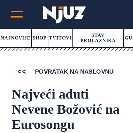
STAV
NAJNOVIJE
SHOP
TVITOVI
GU
PROLAZNIKA
POVRATAK NA NASLOVNU
Najveći aduti
Nevene Božović na
Eurosongu