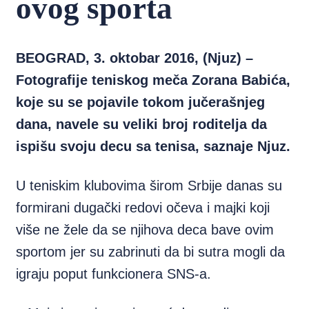
ovog sporta
BEOGRAD, 3. oktobar 2016, (Njuz) –
Fotografije teniskog meča Zorana Babića,
koje su se pojavile tokom jučerašnjeg
dana, navele su veliki broj roditelja da
ispišu svoju decu sa tenisa, saznaje Njuz.
U teniskim klubovima širom Srbije danas su
formirani dugački redovi očeva i majki koji
više ne žele da se njihova deca bave ovim
sportom jer su zabrinuti da bi sutra mogli da
igraju poput funkcionera SNS-a.