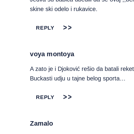
skine ski odelo i rukavice.
REPLY
voya montoya
A zato je i Djoković rešio da batali rek
Buckasti udju u tajne belog sporta…
REPLY
Zamalo