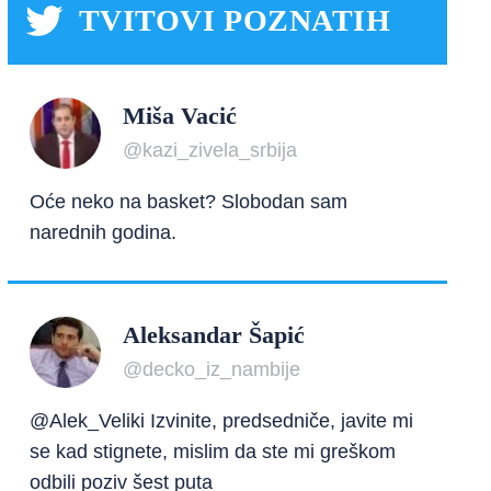
TVITOVI POZNATIH
Miša Vacić
@kazi_zivela_srbija
Oće neko na basket? Slobodan sam
narednih godina.
Aleksandar Šapić
@decko_iz_nambije
@Alek_Veliki Izvinite, predsedniče, javite mi
se kad stignete, mislim da ste mi greškom
odbili poziv šest puta