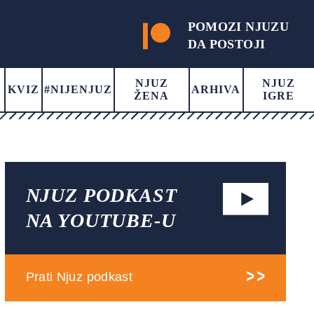
POMOZI NJUZU
DA POSTOJI
NJUZ
NJUZ
KVIZ
#NIJENJUZ
ARHIVA
ŽENA
IGRE
NJUZ PODKAST
NA YOUTUBE-U
Prati Njuz podkast