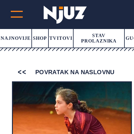
STAV
NAJNOVIJE
SHOP
TVITOVI
GU
PROLAZNIKA
POVRATAK NA NASLOVNU