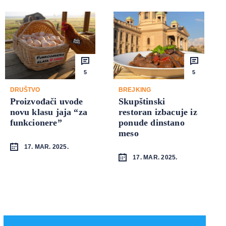
5
5
DRUŠTVO
BREJKING
Proizvođači uvode
Skupštinski
novu klasu jaja “za
restoran izbacuje iz
funkcionere”
ponude dinstano
meso
17. MAR. 2025.
17. MAR. 2025.