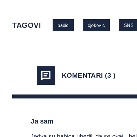
TAGOVI
babic
djokovic
SNS
KOMENTARI (3 )
Ja sam
Jedva su babica ubedili da se ovaj ,,beli