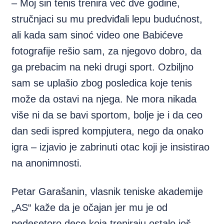
– Moj sin tenis trenira već dve
godine,
stručnjaci su mu predviđali lepu budućnost,
ali kada sam sinoć video one Babićeve
fotografije rešio sam, za njegovo dobro, da
ga prebacim na neki drugi sport. Ozbiljno
sam se uplašio zbog posledica koje tenis
može da ostavi na njega. Ne mora nikada
više ni da se bavi sportom, bolje je i da ceo
dan sedi ispred kompjutera, nego da onako
igra – izjavio je zabrinuti otac koji je insistirao
na anonimnosti.
Petar Garašanin, vlasnik teniske akademije
„AS“ kaže da je očajan jer mu je od
pedesetoro dece koja treniraju ostalo još