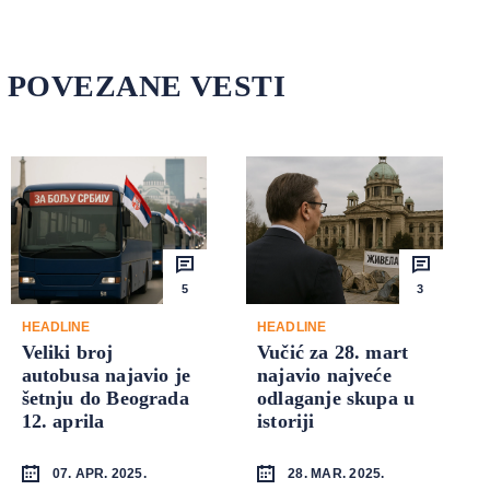
POVEZANE VESTI
5
3
HEADLINE
HEADLINE
Veliki broj
Vučić za 28. mart
autobusa najavio je
najavio najveće
šetnju do Beograda
odlaganje skupa u
12. aprila
istoriji
07. APR. 2025.
28. MAR. 2025.