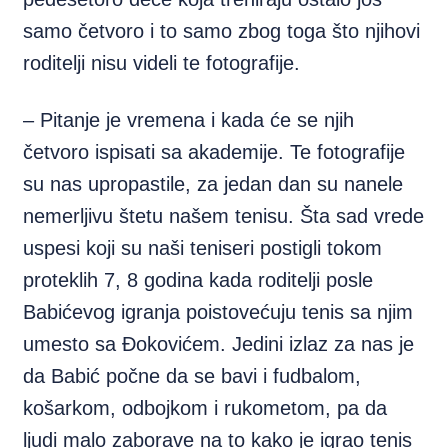
samo četvoro i to samo zbog toga što njihovi
roditelji nisu videli te fotografije.
– Pitanje je vremena i kada će se njih
četvoro ispisati sa akademije. Te fotografije
su nas upropastile, za jedan dan su nanele
nemerljivu štetu našem tenisu. Šta sad vrede
uspesi koji su naši teniseri postigli tokom
proteklih 7, 8 godina kada roditelji posle
Babićevog igranja poistovećuju tenis sa njim
umesto sa Đokovićem. Jedini izlaz za nas je
da Babić počne da se bavi i fudbalom,
košarkom, odbojkom i rukometom, pa da
ljudi malo zaborave na to kako je igrao tenis