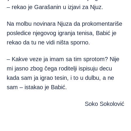
– rekao je Garašanin u izjavi za Njuz.
Na molbu novinara Njuza da prokomentariše
posledice njegovog igranja tenisa, Babić je
rekao da tu ne vidi ništa sporno.
– Kakve veze ja imam sa tim sprotom? Nije
mi jasno zbog čega roditelji ispisuju decu
kada sam ja igrao tesin, i to u dulbu, a ne
sam – istakao je Babić.
Soko Sokolović