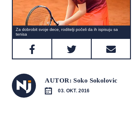
Za dobrobit svoje dece, roditelji počeli da ih ispisuju sa
tenisa
AUTOR: Soko Sokolovic
03. OKT. 2016