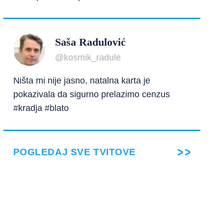
Saša Radulović
@kosmik_radule
Ništa mi nije jasno, natalna karta je
pokazivala da sigurno prelazimo cenzus
#kradja #blato
POGLEDAJ SVE TVITOVE