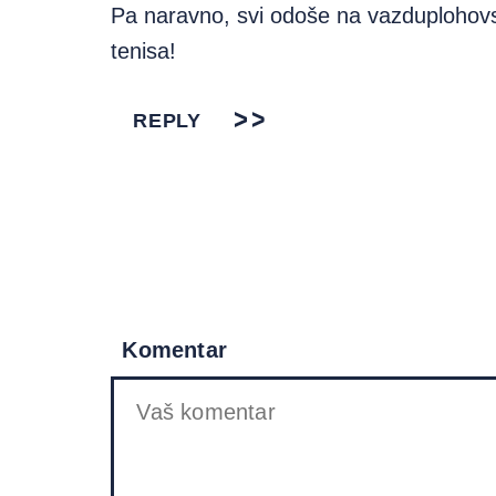
Pa naravno, svi odoše na vazduplohov
tenisa!
REPLY
Komentar