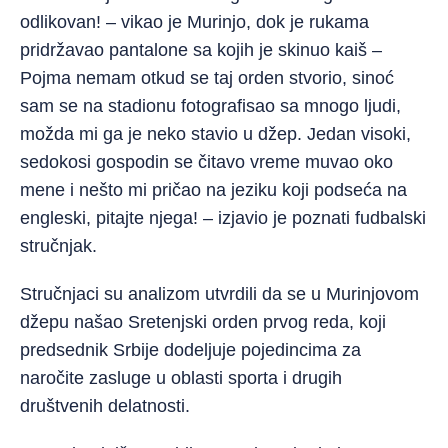
odlikovan! – vikao je Murinjo, dok je rukama
pridržavao pantalone sa kojih je skinuo kaiš –
Pojma nemam otkud se taj orden stvorio, sinoć
sam se na stadionu fotografisao sa mnogo ljudi,
možda mi ga je neko stavio u džep. Jedan visoki,
sedokosi gospodin se čitavo vreme muvao oko
mene i nešto mi pričao na jeziku koji podseća na
engleski, pitajte njega! – izjavio je poznati fudbalski
stručnjak.
Stručnjaci su analizom utvrdili da se u Murinjovom
džepu našao Sretenjski orden prvog reda, koji
predsednik Srbije dodeljuje pojedincima za
naročite zasluge u oblasti sporta i drugih
društvenih delatnosti.