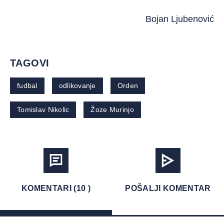
Bojan Ljubenović
TAGOVI
fudbal
odlikovanje
Orden
Tomislav Nikolic
Žoze Murinjo
KOMENTARI (10 )
POŠALJI KOMENTAR