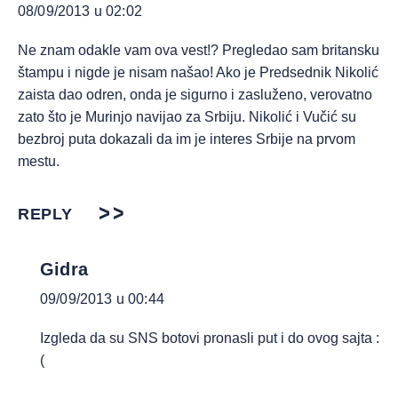
08/09/2013 u 02:02
Ne znam odakle vam ova vest!? Pregledao sam britansku
štampu i nigde je nisam našao! Ako je Predsednik Nikolić
zaista dao odren, onda je sigurno i zasluženo, verovatno
zato što je Murinjo navijao za Srbiju. Nikolić i Vučić su
bezbroj puta dokazali da im je interes Srbije na prvom
mestu.
REPLY
Gidra
09/09/2013 u 00:44
Izgleda da su SNS botovi pronasli put i do ovog sajta :
(