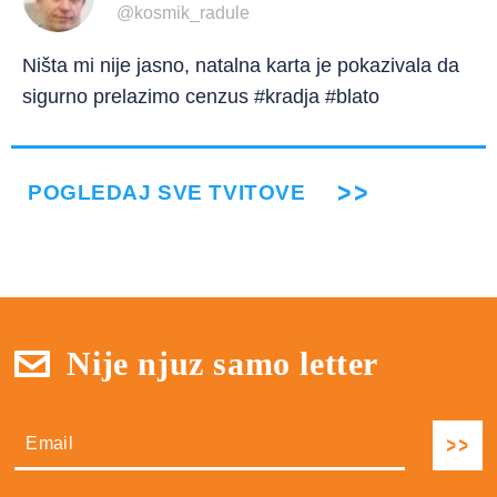
@kosmik_radule
Ništa mi nije jasno, natalna karta je pokazivala da
sigurno prelazimo cenzus #kradja #blato
POGLEDAJ SVE TVITOVE
Nije njuz samo letter