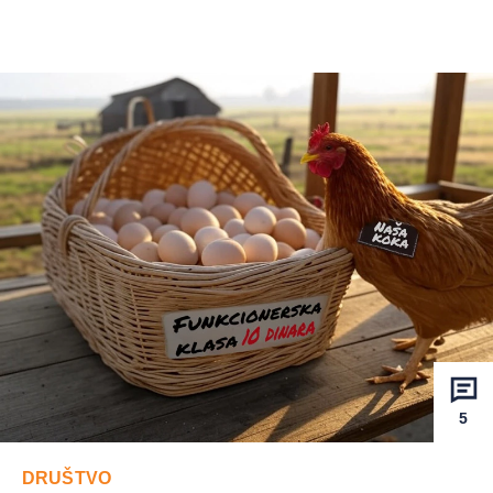
5
DRUŠTVO