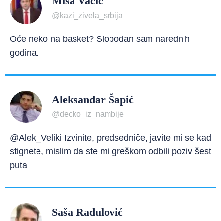
Miša Vacić
@kazi_zivela_srbija
Oće neko na basket? Slobodan sam narednih
godina.
Aleksandar Šapić
@decko_iz_nambije
@Alek_Veliki Izvinite, predsedniče, javite mi se kad
stignete, mislim da ste mi greškom odbili poziv šest
puta
Saša Radulović