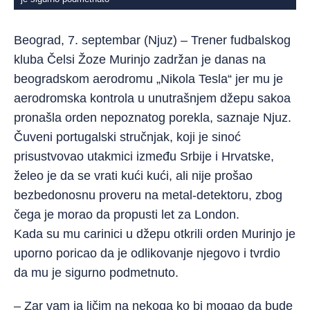
Beograd, 7. septembar (Njuz) – Trener fudbalskog
kluba Čelsi Žoze Murinjo zadržan je danas na
beogradskom aerodromu „Nikola Tesla“ jer mu je
aerodromska kontrola u unutrašnjem džepu sakoa
pronašla orden nepoznatog porekla, saznaje Njuz.
Čuveni portugalski stručnjak, koji je sinoć
prisustvovao utakmici između Srbije i Hrvatske,
želeo je da se vrati kući kući, ali nije prošao
bezbedonosnu proveru na metal-detektoru, zbog
čega je morao da propusti let za London.
Kada su mu carinici u džepu otkrili orden Murinjo je
uporno poricao da je odlikovanje njegovo i tvrdio
da mu je sigurno podmetnuto.
– Zar vam ja ličim na nekoga ko bi mogao da bude