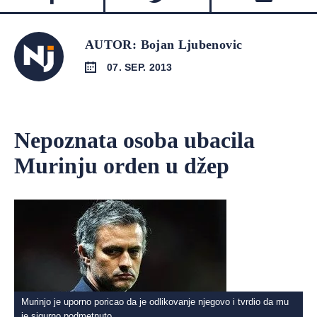
AUTOR: Bojan Ljubenovic
07. SEP. 2013
Nepoznata osoba ubacila
Murinju orden u džep
Murinjo je uporno poricao da je odlikovanje njegovo i tvrdio da mu
je sigurno podmetnuto