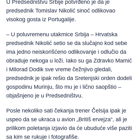
U Predsedništvu Srbije potvrđeno je da je
predsednik Tomislav Nikolić sinoć odlikovao
visokog gosta iz Portugalije.
– U poluvremenu utakmice Srbija – Hrvatska
predsednik Nikolić setio se da slučajno kod sebe
ima jedno neiskorišćeno odlikovanje i odlučio da
obraduje nekoga u loži. Iako su ga Zdravko Mamić
i Milorad Dodik sve vreme čežnjivo gledali,
predsednik je ipak rešio da Sretenjski orden dodeli
gospodinu Murinju, što mu je i lično saopštio –
objašnjeno je u Predsedništvu.
Posle nekoliko sati čekanja trener Čelsija ipak je
uspeo da se ukraca u avion „Britiš ervejza“, ali je
prilikom poletanja izjavio da će ubuduće više paziti
sa kim se rukuje i fotografiše.