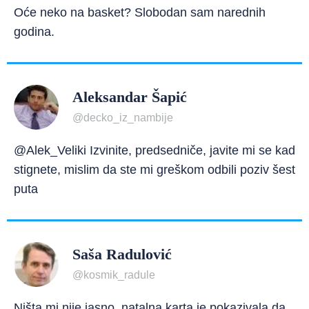
Oće neko na basket? Slobodan sam narednih
godina.
Aleksandar Šapić
@decko_iz_nambije
@Alek_Veliki Izvinite, predsedniče, javite mi se kad
stignete, mislim da ste mi greškom odbili poziv šest
puta
Saša Radulović
@kosmik_radule
Ništa mi nije jasno, natalna karta je pokazivala da