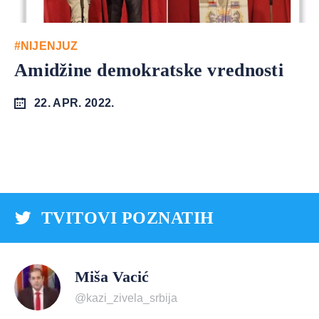
#NIJENJUZ
Amidžine demokratske vrednosti
22. APR. 2022.
TVITOVI POZNATIH
Miša Vacić
@kazi_zivela_srbija