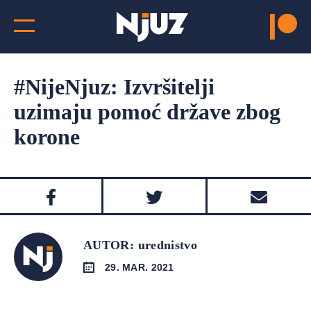
#NijeNjuz: Izvršitelji
uzimaju pomoć države zbog
korone
AUTOR: urednistvo
29. MAR. 2021