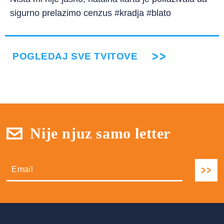
sigurno prelazimo cenzus #kradja #blato
POGLEDAJ SVE TVITOVE
Nije njuz samo letter