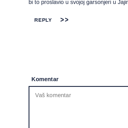
bi to proslavio u svojoj garsonjeri u Jaj
REPLY
Komentar