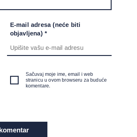
E-mail adresa (neće biti
objavljena) *
Sačuvaj moje ime, email i web
stranicu u ovom browseru za buduće
komentare.