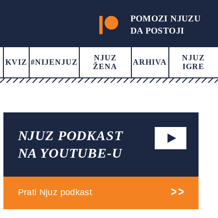
POMOZI NJUZU
DA POSTOJI
NJUZ
NJUZ
KVIZ
#NIJENJUZ
ARHIVA
ŽENA
IGRE
NJUZ PODKAST
NA YOUTUBE-U
Prati Njuz podkast