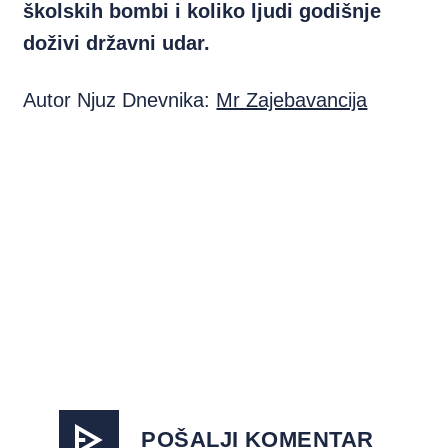
školskih bombi i koliko ljudi godišnje
doživi državni udar.
Autor Njuz Dnevnika:
Mr Zajebavancija
POŠALJI KOMENTAR