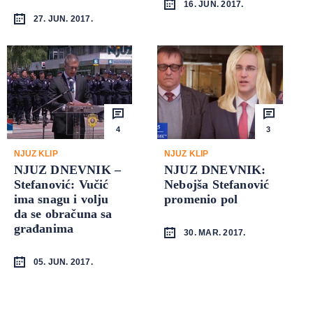
16. JUN. 2017.
27. JUN. 2017.
4
3
NJUZ KLIP
NJUZ KLIP
NJUZ DNEVNIK –
NJUZ DNEVNIK:
Stefanović: Vučić
Nebojša Stefanović
ima snagu i volju
promenio pol
da se obračuna sa
građanima
30. MAR. 2017.
05. JUN. 2017.