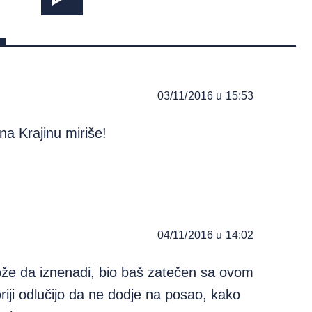
03/11/2016 u 15:53
na Krajinu miriše!
04/11/2016 u 14:02
ože da iznenadi, bio baš zatečen sa ovom
toriji odlučijo da ne dodje na posao, kako