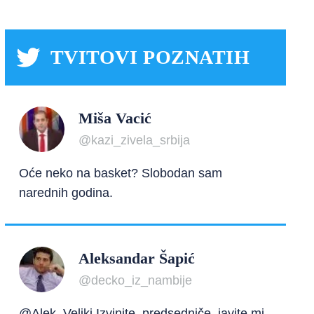
TVITOVI POZNATIH
Miša Vacić
@kazi_zivela_srbija
Oće neko na basket? Slobodan sam
narednih godina.
Aleksandar Šapić
@decko_iz_nambije
@Alek_Veliki Izvinite, predsedniče, javite mi