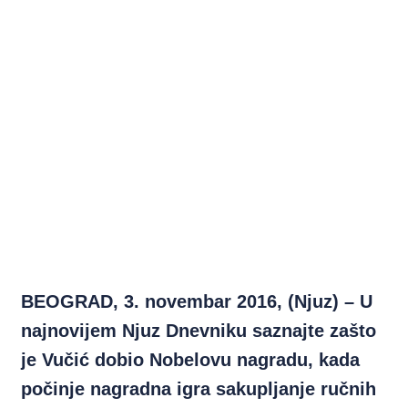
BEOGRAD, 3. novembar 2016, (Njuz) – U
najnovijem Njuz Dnevniku saznajte zašto
je Vučić dobio Nobelovu nagradu, kada
počinje nagradna igra sakupljanje ručnih