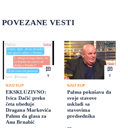
POVEZANE VESTI
5
3
NJUZ KLIP
NJUZ KLIP
EKSKLUZIVNO:
Palma pokušava da
Ivica Dačić preko
svoje stavove
četa ubeđuje
uskladi sa
Dragana Markovića
stavovima
Palmu da glasa za
predsednika
Anu Brnabić