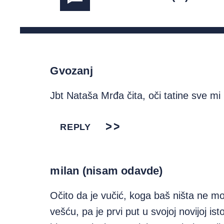
Gvozanj
Jbt Nataša Mrđa čita, oči tatine sve mi 
REPLY
milan (nisam odavde)
Očito da je vučić, koga baš ništa ne m
vešću, pa je prvi put u svojoj novijoj is