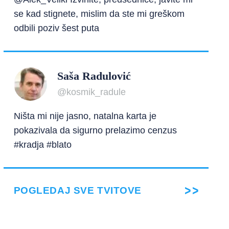
se kad stignete, mislim da ste mi greškom
odbili poziv šest puta
Saša Radulović
@kosmik_radule
Ništa mi nije jasno, natalna karta je
pokazivala da sigurno prelazimo cenzus
#kradja #blato
POGLEDAJ SVE TVITOVE