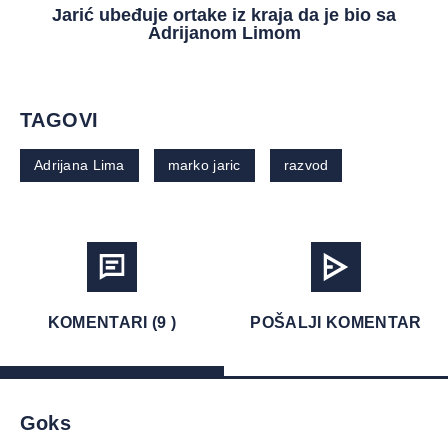
Jarić ubeđuje ortake iz kraja da je bio sa
Adrijanom Limom
TAGOVI
Adrijana Lima
marko jaric
razvod
KOMENTARI (9 )
POŠALJI KOMENTAR
Goks