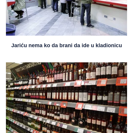
Jariću nema ko da brani da ide u kladionicu