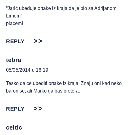
“Jarić ubeđuje ortake iz kraja da je bio sa Adrijanom
Limom”
placem!
REPLY
tebra
05/05/2014 u 16:19
Tesko da ce ubediti ortake iz kraja. Znaju oni kad neko
baronise, ali Marko ga bas pretera.
REPLY
celtic