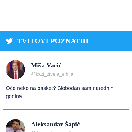
TVITOVI POZNATIH
Miša Vacić
@kazi_zivela_srbija
Oće neko na basket? Slobodan sam narednih
godina.
Aleksandar Šapić