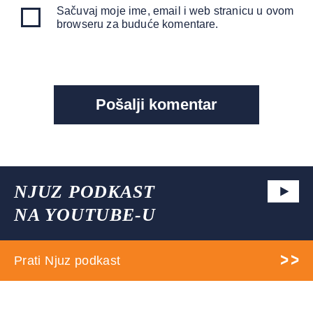
Sačuvaj moje ime, email i web stranicu u ovom
browseru za buduće komentare.
NJUZ PODKAST
NA YOUTUBE-U
Prati Njuz podkast