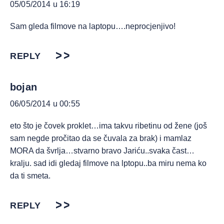
05/05/2014 u 16:19
Sam gleda filmove na laptopu….neprocjenjivo!
REPLY
bojan
06/05/2014 u 00:55
eto što je čovek proklet…ima takvu ribetinu od žene (još
sam negde pročitao da se čuvala za brak) i mamlaz
MORA da švrlja…stvarno bravo Jariću..svaka čast…
kralju. sad idi gledaj filmove na lptopu..ba miru nema ko
da ti smeta.
REPLY