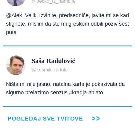
@decko_iz_nambije
@Alek_Veliki Izvinite, predsedniče, javite mi se kad
stignete, mislim da ste mi greškom odbili poziv šest
puta
Saša Radulović
@kosmik_radule
Ništa mi nije jasno, natalna karta je pokazivala da
sigurno prelazimo cenzus #kradja #blato
POGLEDAJ SVE TVITOVE