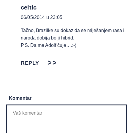
celtic
06/05/2014 u 23:05
Tačno, Brazilke su dokaz da se miješanjem rasa i
naroda dobija bolji hibrid.
P.S. Da me Adolf čuje….:-)
REPLY
Komentar