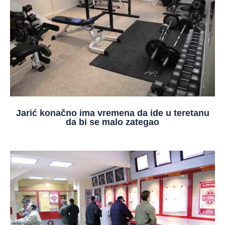
Jarić konačno ima vremena da ide u teretanu
da bi se malo zategao