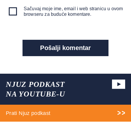
Sačuvaj moje ime, email i web stranicu u ovom
browseru za buduće komentare.
NJUZ PODKAST
NA YOUTUBE-U
Prati Njuz podkast