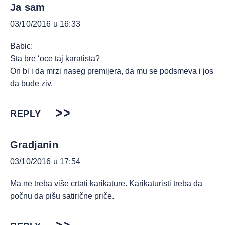
Ja sam
03/10/2016 u 16:33
Babic:
Sta bre ‘oce taj karatista?
On bi i da mrzi naseg premijera, da mu se podsmeva i jos
da bude ziv.
REPLY
Gradjanin
03/10/2016 u 17:54
Ma ne treba više crtati karikature. Karikaturisti treba da
počnu da pišu satirične priče.