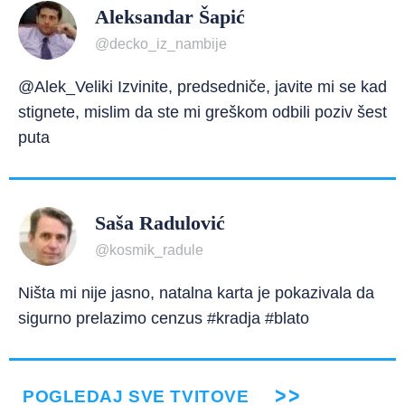
Aleksandar Šapić
@decko_iz_nambije
@Alek_Veliki Izvinite, predsedniče, javite mi se kad
stignete, mislim da ste mi greškom odbili poziv šest
puta
Saša Radulović
@kosmik_radule
Ništa mi nije jasno, natalna karta je pokazivala da
sigurno prelazimo cenzus #kradja #blato
POGLEDAJ SVE TVITOVE