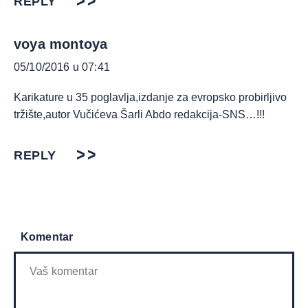
REPLY
voya montoya
05/10/2016 u 07:41
Karikature u 35 poglavlja,izdanje za evropsko probirljivo
tržište,autor Vučićeva Šarli Abdo redakcija-SNS…!!!
REPLY
Komentar