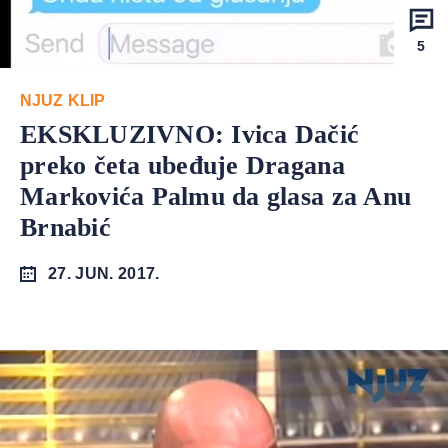
5
NJUZ KLIP
EKSKLUZIVNO: Ivica Dačić
preko četa ubeđuje Dragana
Markovića Palmu da glasa za Anu
Brnabić
27. JUN. 2017.