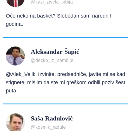
@kazi_zivela_srbija
Oće neko na basket? Slobodan sam narednih
godina.
Aleksandar Šapić
@decko_iz_nambije
@Alek_Veliki Izvinite, predsedniče, javite mi se kad
stignete, mislim da ste mi greškom odbili poziv šest
puta
Saša Radulović
@kosmik_radule