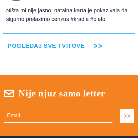
Ništa mi nije jasno, natalna karta je pokazivala da
sigurno prelazimo cenzus #kradja #blato
POGLEDAJ SVE TVITOVE
Nije njuz samo letter