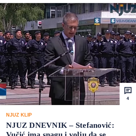
4
NJUZ KLIP
NJUZ DNEVNIK – Stefanović:
Vučić ima snagu i volju da se