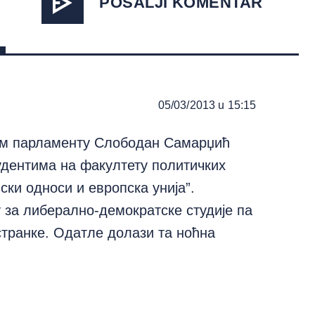
POŠALJI KOMENTAR
05/03/2013 u 15:15
ом парламенту Слободан Самарџић
удентима на факултету политичких
ски односи и европска унија”.
у за либерално-демократске студије па
странке. Одатле долази та ноћна