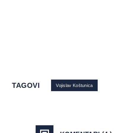
TAGOVI
Vojislav Koštunica