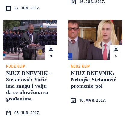
16. JUN. 2017.
27. JUN. 2017.
4
3
NJUZ KLIP
NJUZ KLIP
NJUZ DNEVNIK –
NJUZ DNEVNIK:
Stefanović: Vučić
Nebojša Stefanović
ima snagu i volju
promenio pol
da se obračuna sa
građanima
30. MAR. 2017.
05. JUN. 2017.