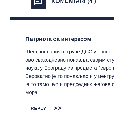
KOMENTARI (4 )
Патриота са интересом
Шеф посланичке групе ДСС у српск
ово свакодневно понавља својим ст
наука у Београду из предмета “европ
Вероватно је то понављао и у центр
је то тамо чуо и председник његове 
мора…
REPLY