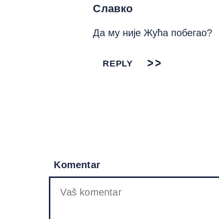
Славко
Да му није Жућа побегао?
REPLY
Komentar