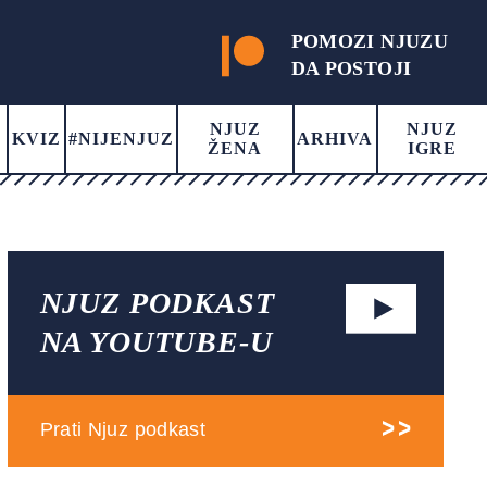
POMOZI NJUZU
DA POSTOJI
NJUZ
NJUZ
KVIZ
#NIJENJUZ
ARHIVA
ŽENA
IGRE
NJUZ PODKAST
NA YOUTUBE-U
Prati Njuz podkast