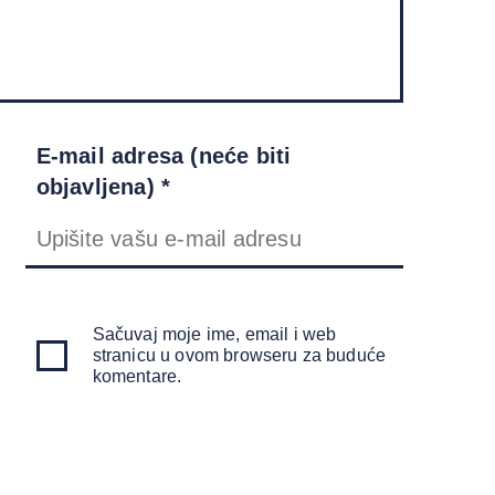
E-mail adresa (neće biti
objavljena) *
Sačuvaj moje ime, email i web
stranicu u ovom browseru za buduće
komentare.