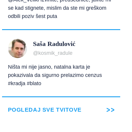
se kad stignete, mislim da ste mi greškom
odbili poziv šest puta
Saša Radulović
@kosmik_radule
Ništa mi nije jasno, natalna karta je
pokazivala da sigurno prelazimo cenzus
#kradja #blato
POGLEDAJ SVE TVITOVE