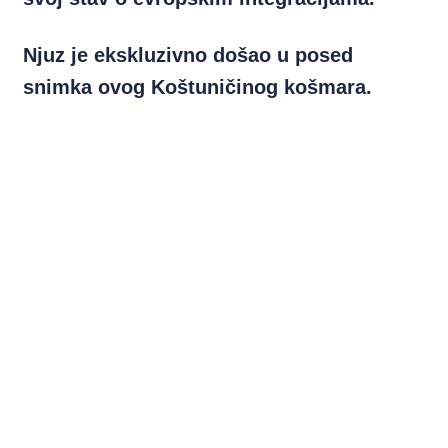
Njuz je ekskluzivno došao u posed
snimka ovog Koštuničinog košmara.