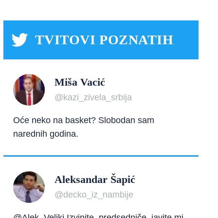
TVITOVI POZNATIH
Miša Vacić
@kazi_zivela_srbija
Oće neko na basket? Slobodan sam
narednih godina.
Aleksandar Šapić
@decko_iz_nambije
@Alek_Veliki Izvinite, predsedniče, javite mi