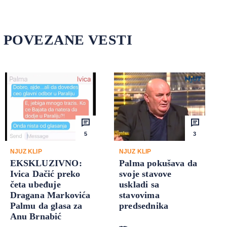
POVEZANE VESTI
5
3
NJUZ KLIP
NJUZ KLIP
EKSKLUZIVNO:
Palma pokušava da
Ivica Dačić preko
svoje stavove
četa ubeđuje
uskladi sa
Dragana Markovića
stavovima
Palmu da glasa za
predsednika
Anu Brnabić