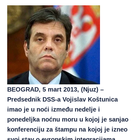
BEOGRAD, 5 mart 2013, (Njuz) –
Predsednik DSS-a Vojislav Koštunica
imao je u noći između nedelje i
ponedeljka noćnu moru u kojoj je sanjao
konferenciju za štampu na kojoj je izneo
svoj stav o evropskim integracijama.