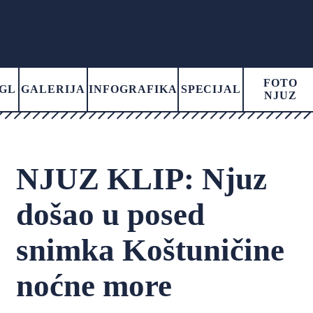
FOTO
GL
GALERIJA
INFOGRAFIKA
SPECIJAL
NJUZ
NJUZ KLIP: Njuz
došao u posed
snimka Koštuničine
noćne more