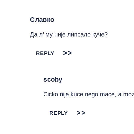
Славко
Да л’ му није липсало куче?
REPLY
scoby
Cicko nije kuce nego mace, a moz
REPLY