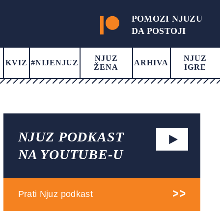
POMOZI NJUZU
DA POSTOJI
NJUZ
NJUZ
KVIZ
#NIJENJUZ
ARHIVA
ŽENA
IGRE
NJUZ PODKAST
NA YOUTUBE-U
Prati Njuz podkast