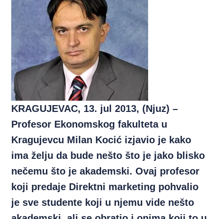
KRAGUJEVAC, 13. jul 2013, (Njuz) –
Profesor Ekonomskog fakulteta u
Kragujevcu Milan Kocić izjavio je kako
ima želju da bude nešto što je jako blisko
nečemu što je akademski. Ovaj profesor
koji predaje Direktni marketing pohvalio
je sve studente koji u njemu vide nešto
akademski, ali se obratio i onima koji to u