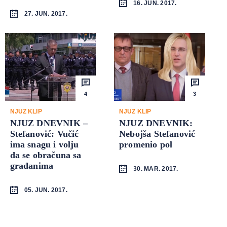
16. JUN. 2017.
27. JUN. 2017.
4
3
NJUZ KLIP
NJUZ KLIP
NJUZ DNEVNIK –
NJUZ DNEVNIK:
Stefanović: Vučić
Nebojša Stefanović
ima snagu i volju
promenio pol
da se obračuna sa
građanima
30. MAR. 2017.
05. JUN. 2017.