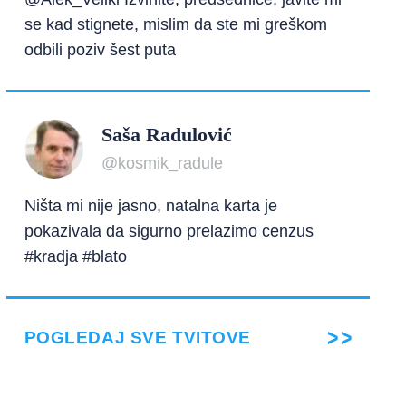
se kad stignete, mislim da ste mi greškom
odbili poziv šest puta
Saša Radulović
@kosmik_radule
Ništa mi nije jasno, natalna karta je
pokazivala da sigurno prelazimo cenzus
#kradja #blato
POGLEDAJ SVE TVITOVE