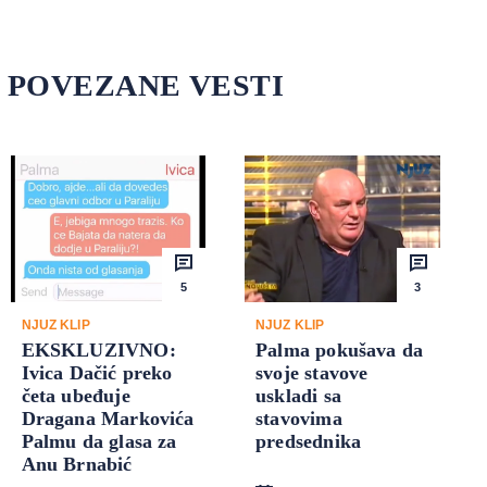
POVEZANE VESTI
5
3
NJUZ KLIP
NJUZ KLIP
EKSKLUZIVNO:
Palma pokušava da
Ivica Dačić preko
svoje stavove
četa ubeđuje
uskladi sa
Dragana Markovića
stavovima
Palmu da glasa za
predsednika
Anu Brnabić