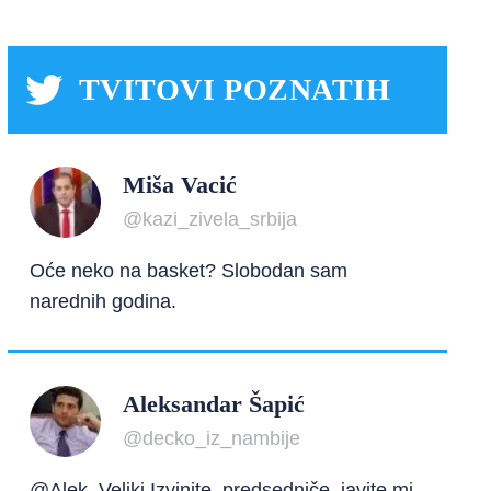
TVITOVI POZNATIH
Miša Vacić
@kazi_zivela_srbija
Oće neko na basket? Slobodan sam
narednih godina.
Aleksandar Šapić
@decko_iz_nambije
@Alek_Veliki Izvinite, predsedniče, javite mi