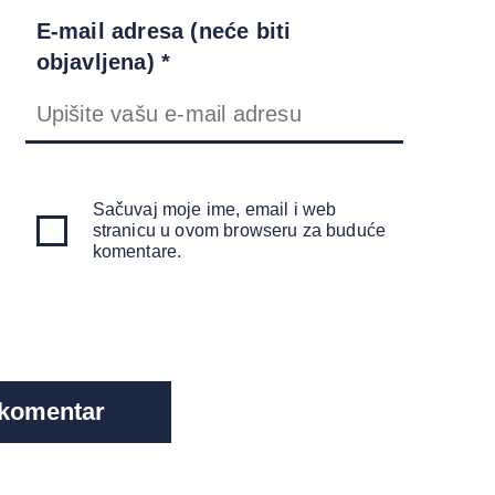
E-mail adresa (neće biti
objavljena) *
Sačuvaj moje ime, email i web
stranicu u ovom browseru za buduće
komentare.