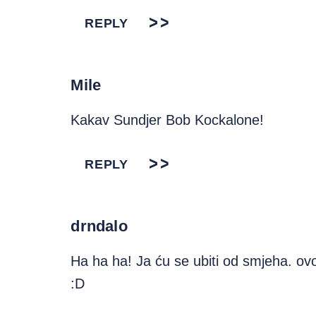
REPLY
Mile
Kakav Sundjer Bob Kockalone!
REPLY
drndalo
Ha ha ha! Ja ću se ubiti od smjeha. ov
:D