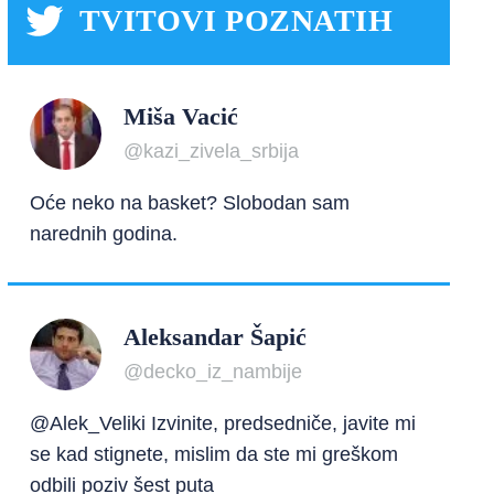
TVITOVI POZNATIH
Miša Vacić
@kazi_zivela_srbija
Oće neko na basket? Slobodan sam
narednih godina.
Aleksandar Šapić
@decko_iz_nambije
@Alek_Veliki Izvinite, predsedniče, javite mi
se kad stignete, mislim da ste mi greškom
odbili poziv šest puta