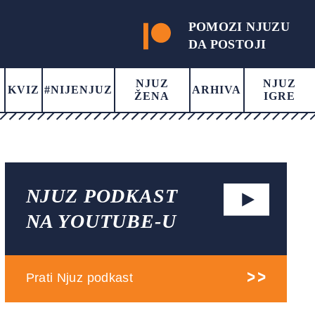
POMOZI NJUZU
DA POSTOJI
NJUZ
NJUZ
KVIZ
#NIJENJUZ
ARHIVA
ŽENA
IGRE
NJUZ PODKAST
NA YOUTUBE-U
Prati Njuz podkast