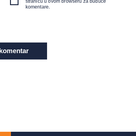
stranicu u ovom browseru za buduće
komentare.