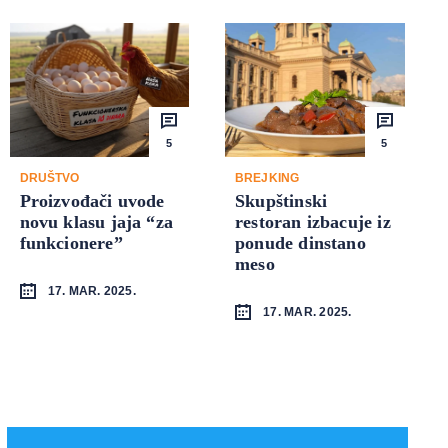
5
5
DRUŠTVO
BREJKING
Proizvođači uvode
Skupštinski
novu klasu jaja “za
restoran izbacuje iz
funkcionere”
ponude dinstano
meso
17. MAR. 2025.
17. MAR. 2025.