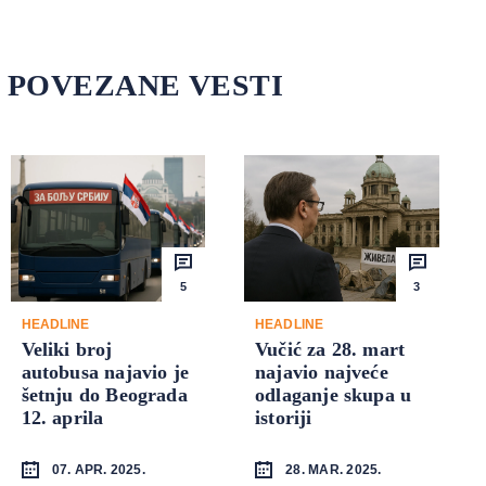
POVEZANE VESTI
5
3
HEADLINE
HEADLINE
Veliki broj
Vučić za 28. mart
autobusa najavio je
najavio najveće
šetnju do Beograda
odlaganje skupa u
12. aprila
istoriji
07. APR. 2025.
28. MAR. 2025.