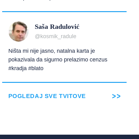
Saša Radulović
@kosmik_radule
Ništa mi nije jasno, natalna karta je
pokazivala da sigurno prelazimo cenzus
#kradja #blato
POGLEDAJ SVE TVITOVE