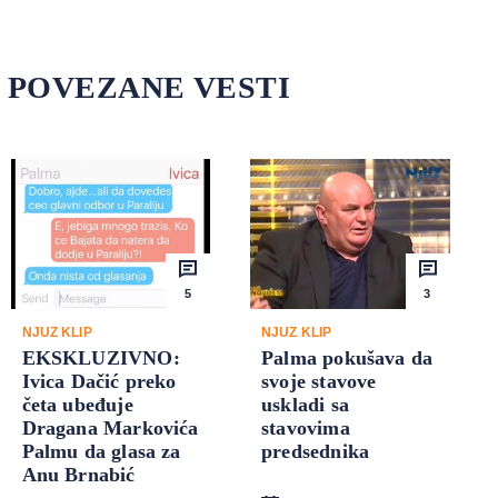
POVEZANE VESTI
5
3
NJUZ KLIP
NJUZ KLIP
EKSKLUZIVNO:
Palma pokušava da
Ivica Dačić preko
svoje stavove
četa ubeđuje
uskladi sa
Dragana Markovića
stavovima
Palmu da glasa za
predsednika
Anu Brnabić