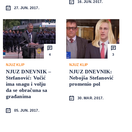
16. JUN. 2017.
27. JUN. 2017.
4
3
NJUZ KLIP
NJUZ KLIP
NJUZ DNEVNIK –
NJUZ DNEVNIK:
Stefanović: Vučić
Nebojša Stefanović
ima snagu i volju
promenio pol
da se obračuna sa
građanima
30. MAR. 2017.
05. JUN. 2017.