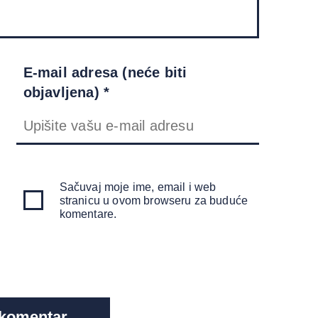
E-mail adresa (neće biti
objavljena) *
Sačuvaj moje ime, email i web
stranicu u ovom browseru za buduće
komentare.