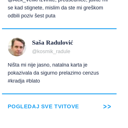
se kad stignete, mislim da ste mi greškom
odbili poziv šest puta
Saša Radulović
@kosmik_radule
Ništa mi nije jasno, natalna karta je
pokazivala da sigurno prelazimo cenzus
#kradja #blato
POGLEDAJ SVE TVITOVE