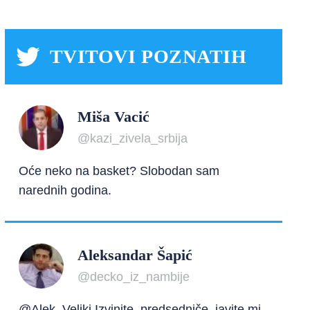
TVITOVI POZNATIH
Miša Vacić
@kazi_zivela_srbija
Oće neko na basket? Slobodan sam
narednih godina.
Aleksandar Šapić
@decko_iz_nambije
@Alek_Veliki Izvinite, predsedniče, javite mi