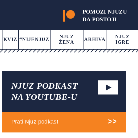
POMOZI NJUZU
DA POSTOJI
NJUZ
NJUZ
KVIZ
#NIJENJUZ
ARHIVA
ŽENA
IGRE
NJUZ PODKAST
NA YOUTUBE-U
Prati Njuz podkast