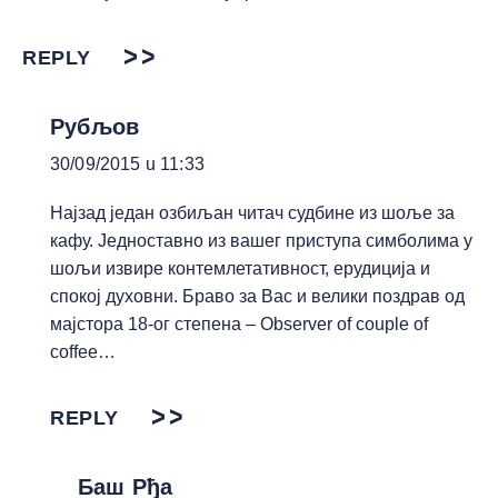
REPLY
Рубљов
30/09/2015 u 11:33
Најзад један озбиљан читач судбине из шоље за
кафу. Једноставно из вашег приступа симболима у
шољи извире контемлетативност, ерудиција и
спокој духовни. Браво за Вас и велики поздрав од
мајстора 18-ог степена – Observer of couple of
coffee…
REPLY
Баш Рђа