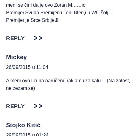
meni se čini da je ovo Zoran M……ić
Premijer.Svuda Premijeri i Toni Bleri,i u WC šolji…
Premijer je Srce Srbije.!!!
REPLY
Mickey
26/09/2015 u 11:04
A meni ovo lici na naručenu raklamu za kafu… (Na zalost,
ne zezam se)
REPLY
Stojko Kitić
29/09/2015 u 01:24