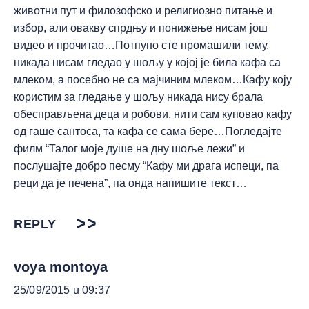
животни пут и филозофско и религиозно питање и
избор, али овакву спрдњу и понижење нисам још
видео и прочитао…Потпуно сте промашили тему,
никада нисам гледао у шољу у којој је била кафа са
млеком, а посебно не са мајчиним млеком…Кафу коју
користим за гледање у шољу никада нису брала
обесправљена деца и робови, нити сам куповао кафу
од гаше сантоса, та кафа се сама бере…Погледајте
филм “Талог моје душе на дну шоље лежи” и
послушајте добро песму “Кафу ми драга испеци, па
реци да је печена”, па онда напишите текст…
REPLY
voya montoya
25/09/2015 u 09:37