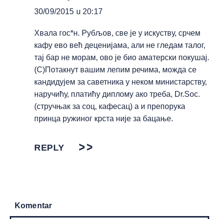
30/09/2015 u 20:17
Хвала гос*н. Рубљов, све је у искуству, срчем
кафу ево већ деценијама, али не гледам талог,
тај бар не морам, ово је био аматерски покушај.
(С)Потакнут вашим лепим речима, можда се
кандидујем за саветника у неком министарству,
наручићу, платићу диплому ако треба, Dr.Soc.
(стручњак за соц, кафесац) а и препорука
принца ружиног крста није за бацање.
REPLY
Komentar