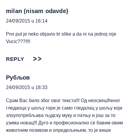
milan (nisam odavde)
24/09/2015 u 16:14
Prvi put je neko objavio tri slike a da ni na jednoj nije
Vucic???!!!!
REPLY
Рубљов
24/09/2015 u 18:33
Срам Вас било због овог текста!!! Од неосвешћеног
гледаоца у шољу гори је само гледалац у шољу који
злоупотребљава људску муку и патњу и још за то
узима новац!!! Дуго и професионално се бавим овим
животним позивом и опредељењем, то је више