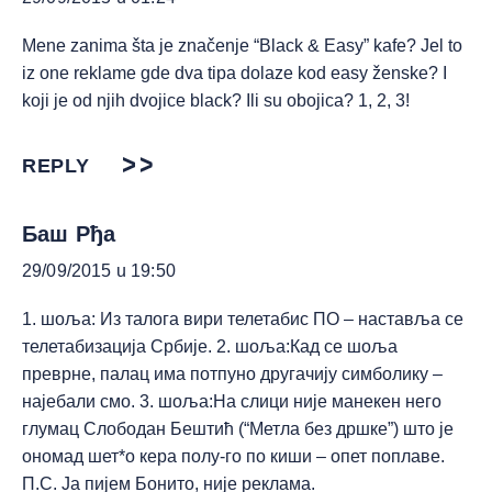
Mene zanima šta je značenje “Black & Easy” kafe? Jel to
iz one reklame gde dva tipa dolaze kod easy ženske? I
koji je od njih dvojice black? Ili su obojica? 1, 2, 3!
REPLY
Баш Рђа
29/09/2015 u 19:50
1. шоља: Из талога вири телетабис ПО – наставља се
телетабизација Србије. 2. шоља:Кад се шоља
преврне, палац има потпуно другачију симболику –
најебали смо. 3. шоља:На слици није манекен него
глумац Слободан Бештић (“Метла без дршке”) што је
ономад шет*о кера полу-го по киши – опет поплаве.
П.С. Ја пијем Бонито, није реклама.