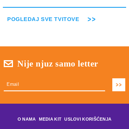
POGLEDAJ SVE TVITOVE
Nije njuz samo letter
О NAMA
MEDIA KIT
USLOVI KORIŠĆENJA