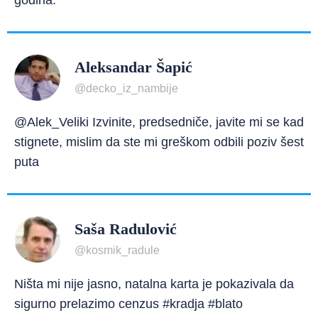
godina.
Aleksandar Šapić
@decko_iz_nambije
@Alek_Veliki Izvinite, predsedniče, javite mi se kad
stignete, mislim da ste mi greškom odbili poziv šest
puta
Saša Radulović
@kosmik_radule
Ništa mi nije jasno, natalna karta je pokazivala da
sigurno prelazimo cenzus #kradja #blato