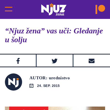
“Njuz žena” vas uči: Gledanje
u šolju
AUTOR: urednistvo
24. SEP. 2015