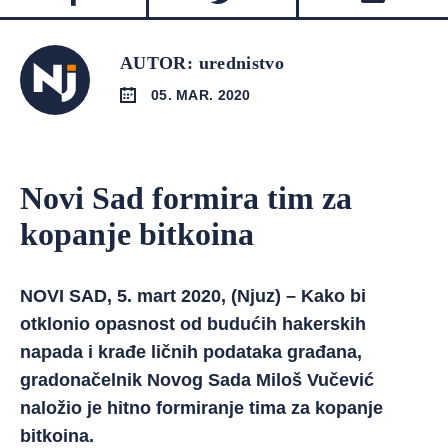
AUTOR: urednistvo
05. MAR. 2020
Novi Sad formira tim za
kopanje bitkoina
NOVI SAD, 5. mart 2020, (Njuz) – Kako bi
otklonio opasnost od budućih hakerskih
napada i krađe ličnih podataka građana,
gradonačelnik Novog Sada Miloš Vučević
naložio je hitno formiranje tima za kopanje
bitkoina.