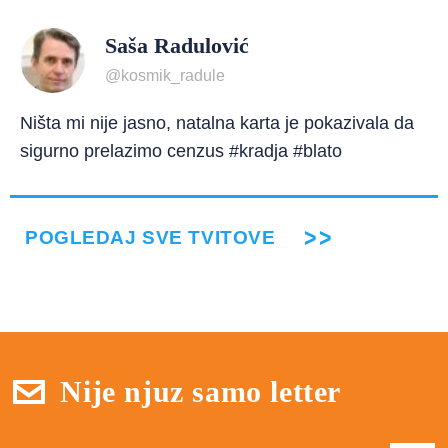
Saša Radulović
@kosmik_radule
Ništa mi nije jasno, natalna karta je pokazivala da
sigurno prelazimo cenzus #kradja #blato
POGLEDAJ SVE TVITOVE
Nije njuz samo letter