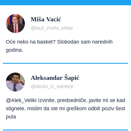
Miša Vacić
@kazi_zivela_srbija
Oće neko na basket? Slobodan sam narednih
godina.
Aleksandar Šapić
@decko_iz_nambije
@Alek_Veliki Izvinite, predsedniče, javite mi se kad
stignete, mislim da ste mi greškom odbili poziv šest
puta