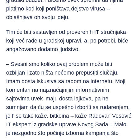
gradski budžet, i bićemo uvek spremni da njima
platimo kod koji poništava dejstvo virusa –
objašnjava on svoju ideju.
Tim će biti sastavljen od proverenih IT stručnjaka
koji već rade u gradskoj upravi, a, po potrebi, biće
angažovano dodatno ljudstvo.
– Svesni smo koliko ovaj problem može biti
ozbiljan i zato ništa nećemo prepustiti slučaju.
Imam dosta iskustva sa radom na internetu. Moji
komentari na najznačajnijim informativnim
sajtovima uvek imaju dosta lajkova, pa ne
sumnjam da ću se uspešno izboriti sa rudarenjem,
je l’ se tako kaže, bitkoina – kaže Radovan Vesović
IT ekspert iz gradske uprave Novog Sada – Malo
je nezgodno što počinje izborna kampanja što