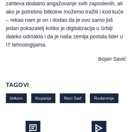
zahteva dodatno angažovanje svih zaposlenih, ali
ako je potrebno bitkoine možemo tražiti i kod kuće
– rekao nam je on i dodao da je ovo samo još
jedan pokazatelj koliko je digitalizacija u Srbiji
daleko odmakla i da je naša zemlja postala lider u
IT tehnologijama.
Bojan Savić
TAGOVI
bitkoin
Kopanje
Novi Sad
Rudarenje