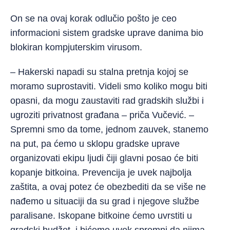
On se na ovaj korak odlučio pošto je ceo
informacioni sistem gradske uprave danima bio
blokiran kompjuterskim virusom.
– Hakerski napadi su stalna pretnja kojoj se
moramo suprostaviti. Videli smo koliko mogu biti
opasni, da mogu zaustaviti rad gradskih sl
užbi i
ugroziti privatnost građana – priča Vučević. –
Spremni smo da tome, jednom zauvek, stanemo
na put, pa ćemo u sklopu gradske uprave
organizovati ekipu ljudi čiji glavni posao će biti
kopanje bitkoina. Prevencija je uvek najbolja
zaštita, a ovaj potez će obezbediti da se više ne
nađemo u situaciji da su grad i njegove službe
paralisane. Iskopane bitkoine ćemo uvrstiti u