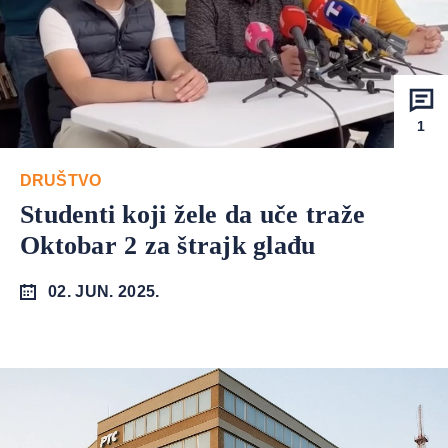
1
DRUŠTVO
Studenti koji žele da uče traže
Oktobar 2 za štrajk glađu
02. JUN. 2025.