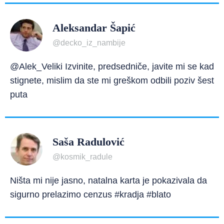
Aleksandar Šapić
@decko_iz_nambije
@Alek_Veliki Izvinite, predsedniče, javite mi se kad
stignete, mislim da ste mi greškom odbili poziv šest
puta
Saša Radulović
@kosmik_radule
Ništa mi nije jasno, natalna karta je pokazivala da
sigurno prelazimo cenzus #kradja #blato