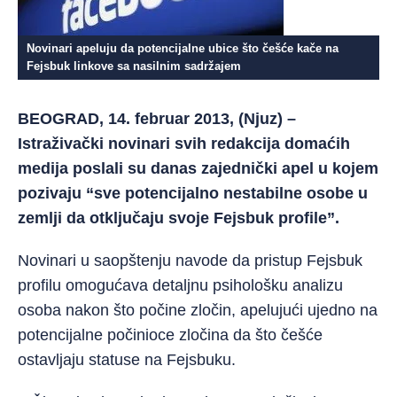
Novinari apeluju da potencijalne ubice što češće kače na
Fejsbuk linkove sa nasilnim sadržajem
BEOGRAD, 14. februar 2013, (Njuz) –
Istraživački novinari svih redakcija domaćih
medija poslali su danas zajednički apel u kojem
pozivaju “sve potencijalno nestabilne osobe u
zemlji da otključaju svoje Fejsbuk profile”.
Novinari u saopštenju navode da pristup Fejsbuk
profilu omogućava detaljnu psihološku analizu
osoba nakon što počine zločin, apelujući ujedno na
potencijalne počinioce zločina da što češće
ostavljaju statuse na Fejsbuku.