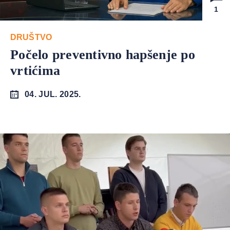
1
DRUŠTVO
Počelo preventivno hapšenje po
vrtićima
04. JUL. 2025.