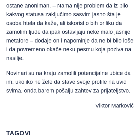
ostane anoniman. – Nama nije problem da iz bilo
kakvog statusa zaključimo sasvim jasno šta je
osoba htela da kaže, ali iskoristio bih priliku da
zamolim ljude da ipak ostavljaju neke malo jasnije
metafore – dodaje on i napominje da ne bi bilo loše
i da povremeno okače neku pesmu koja poziva na
nasilje.
Novinari su na kraju zamolili potencijalne ubice da
im, ukoliko ne žele da stave svoje profile na uvid
svima, onda barem pošalju zahtev za prijateljstvo.
Viktor Marković
TAGOVI