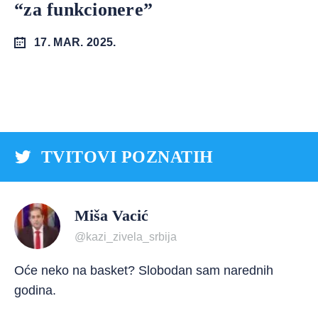
“za funkcionere”
17. MAR. 2025.
TVITOVI POZNATIH
Miša Vacić
@kazi_zivela_srbija
Oće neko na basket? Slobodan sam narednih
godina.