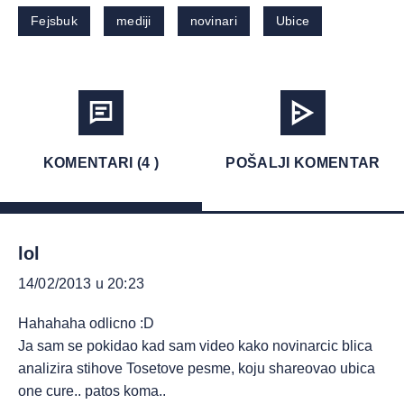
Fejsbuk
mediji
novinari
Ubice
KOMENTARI (4 )
POŠALJI KOMENTAR
lol
14/02/2013 u 20:23
Hahahaha odlicno :D
Ja sam se pokidao kad sam video kako novinarcic blica
analizira stihove Tosetove pesme, koju shareovao ubica
one cure.. patos koma..