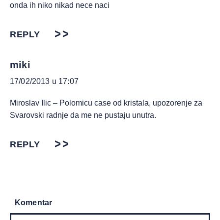
onda ih niko nikad nece naci
REPLY
miki
17/02/2013 u 17:07
Miroslav Ilic – Polomicu case od kristala, upozorenje za
Svarovski radnje da me ne pustaju unutra.
REPLY
Komentar