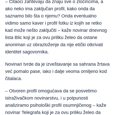
– Čitaoci zahtevaju da znaju sve o zločincima, a
ako neko ima zaključan profil, kako onda da
saznamo bilo šta o njemu? Onda eventualno
vidimo samo kaver i profil fotku iz kojih se retko
kad može nešto zaključiti – kaže novinar dnevnog
lista Blic koji je za ovu priliku želeo da ostane
anoniman uz obrazloženje da nije etički otkrivati
identitet sagovornika.
Novinari tvrde da je izveštavanje sa sahrana žrtava
već pomalo pase, iako i dalje veoma omiljeno kod
čitalaca.
– Otvoren profil omogućava da se posvetimo
istraživačkom novinarstvu, i u potpunosti
analiziramo psihološki profil osumnjičenog – kaže
novinar Telegrafa koji je za ovu priliku želeo da