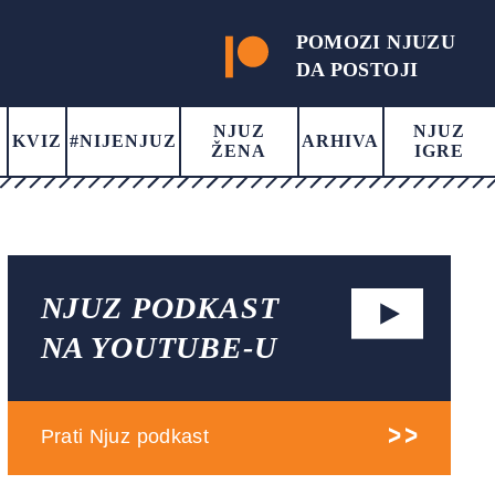
POMOZI NJUZU
DA POSTOJI
NJUZ
NJUZ
KVIZ
#NIJENJUZ
ARHIVA
ŽENA
IGRE
NJUZ PODKAST
NA YOUTUBE-U
Prati Njuz podkast