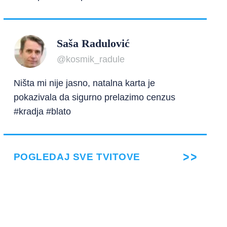
Saša Radulović
@kosmik_radule
Ništa mi nije jasno, natalna karta je
pokazivala da sigurno prelazimo cenzus
#kradja #blato
POGLEDAJ SVE TVITOVE