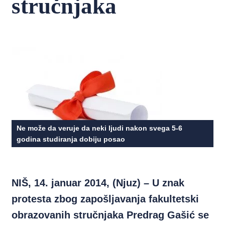
stručnjaka
Ne može da veruje da neki ljudi nakon svega 5-6
godina studiranja dobiju posao
NIŠ, 14. januar 2014, (Njuz) – U znak
protesta zbog zapošljavanja fakultetski
obrazovanih stručnjaka Predrag Gašić se