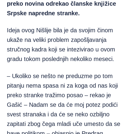
preko novina odrekao članske knjižice
Srpske napredne stranke.
Ideja ovog Nišlije bila je da svojim činom
ukaže na veliki problem zapošljavanja
stručnog kadra koji se intezivirao u ovom
gradu tokom poslednjih nekoliko meseci.
– Ukoliko se nešto ne preduzme po tom
pitanju nema spasa ni za koga od nas koji
preko stranke tražimo posao – rekao je
Gašić – Nadam se da će moj potez podići
svest stranaka i da će se neko ozbiljno
zapitati zbog čega mladi uče umesto da se
bave politikom – objasnio je Predrag.