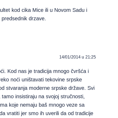
ultet kod cika Mice ili u Novom Sadu i
i predsednik drzave.
14/01/2014 u 21:25
ći. Kod nas je tradicija mnogo čvršća i
eko noći uništavati tekovine srpske
i od stvaranja moderne srpske države. Svi
 tamo insistiraju na svojoj stručnosti,
stima koje nemaju baš mnogo veze sa
vratiti jer smo ih uverili da od tradicije