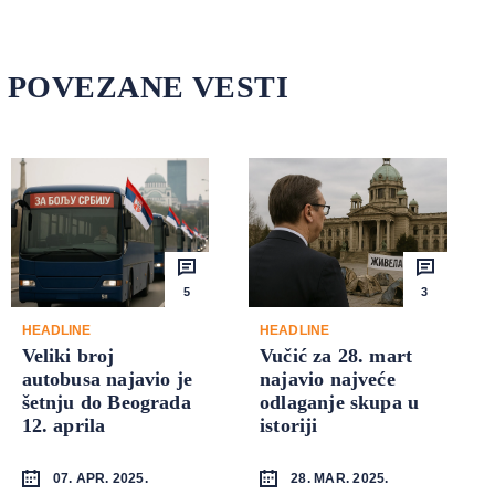
POVEZANE VESTI
5
3
HEADLINE
HEADLINE
Veliki broj
Vučić za 28. mart
autobusa najavio je
najavio najveće
šetnju do Beograda
odlaganje skupa u
12. aprila
istoriji
07. APR. 2025.
28. MAR. 2025.