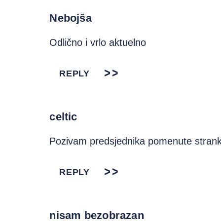
Nebojša
Odlično i vrlo aktuelno
REPLY
celtic
Pozivam predsjednika pomenute stranke 
REPLY
nisam bezobrazan