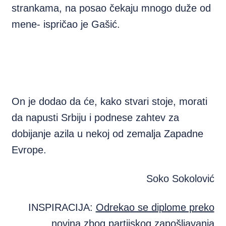
strankama, na posao čekaju mnogo duže od
mene- ispričao je Gašić.
On je dodao da će, kako stvari stoje, morati
da napusti Srbiju i podnese zahtev za
dobijanje azila u nekoj od zemalja Zapadne
Evrope.
Soko Sokolović
INSPIRACIJA:
Odrekao se diplome preko
novina zbog partijskog zapošljavanja