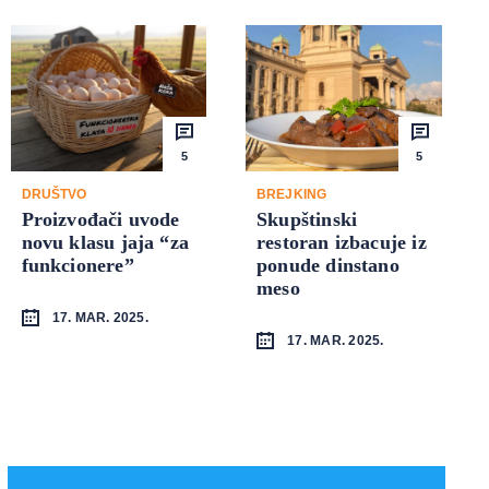
5
5
DRUŠTVO
BREJKING
Proizvođači uvode
Skupštinski
novu klasu jaja “za
restoran izbacuje iz
funkcionere”
ponude dinstano
meso
17. MAR. 2025.
17. MAR. 2025.