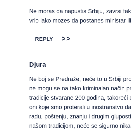
Ne moras da napustis Srbiju, zavrsi fak
vrlo lako mozes da postanes ministar il
REPLY
Djura
Ne boj se Predraže, neće to u Srbiji pro
ne mogu se na tako kriminalan način pr
tradicije stvarane 200 godina, takoreć
oni koje smo proterali u inostranstvo da
radu, poštenju, znanju i drugim glupo
našom tradicijom, neće se sigurno nikada 