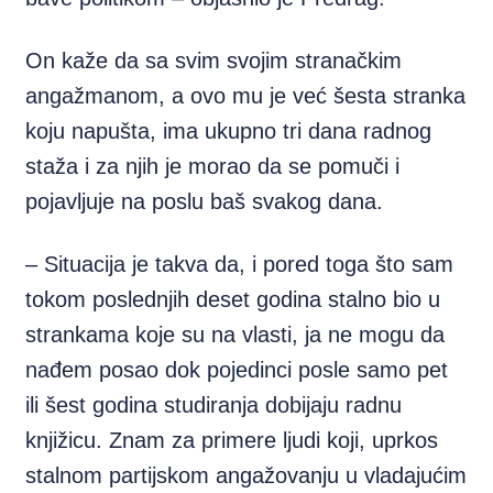
On kaže da sa svim svojim stranačkim
angažmanom, a ovo mu je već šesta stranka
koju napušta, ima ukupno tri dana radnog
staža i za njih je morao da se pomuči i
pojavljuje na poslu baš svakog dana.
– Situacija je takva da, i pored toga što sam
tokom poslednjih deset godina stalno bio u
strankama koje su na vlasti, ja ne mogu da
nađem posao dok pojedinci posle samo pet
ili šest godina studiranja dobijaju radnu
knjižicu. Znam za primere ljudi koji, uprkos
stalnom partijskom angažovanju u vladajućim