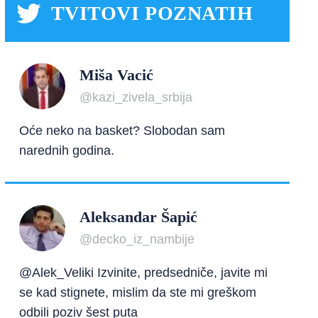
TVITOVI POZNATIH
Miša Vacić
@kazi_zivela_srbija
Oće neko na basket? Slobodan sam
narednih godina.
Aleksandar Šapić
@decko_iz_nambije
@Alek_Veliki Izvinite, predsedniče, javite mi
se kad stignete, mislim da ste mi greškom
odbili poziv šest puta