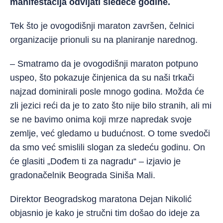
manifestacija odvijati sledeće godine.
Tek što je ovogodišnji maraton završen, čelnici
organizacije prionuli su na planiranje narednog.
– Smatramo da je ovogodišnji maraton potpuno
uspeo, što pokazuje činjenica da su naši trkači
najzad dominirali posle mnogo godina. Možda će
zli jezici reći da je to zato što nije bilo stranih, ali mi
se ne bavimo onima koji mrze napredak svoje
zemlje, već gledamo u budućnost. O tome svedoči
da smo već smislili slogan za sledeću godinu. On
će glasiti „Dođem ti za nagradu“ – izjavio je
gradonačelnik Beograda Siniša Mali.
Direktor Beogradskog maratona Dejan Nikolić
objasnio je kako je stručni tim došao do ideje za