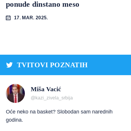
ponude dinstano meso
17. MAR. 2025.
TVITOVI POZNATIH
Miša Vacić
@kazi_zivela_srbija
Oće neko na basket? Slobodan sam narednih
godina.