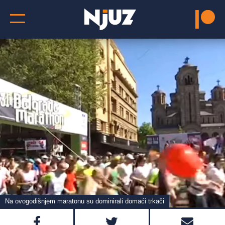
Na ovogodišnjem maratonu su dominirali domaći trkači