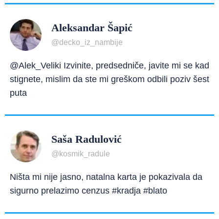
Aleksandar Šapić
@decko_iz_nambije
@Alek_Veliki Izvinite, predsedniče, javite mi se kad
stignete, mislim da ste mi greškom odbili poziv šest
puta
Saša Radulović
@kosmik_radule
Ništa mi nije jasno, natalna karta je pokazivala da
sigurno prelazimo cenzus #kradja #blato