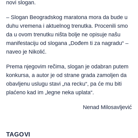
novi slogan.
– Slogan Beogradskog maratona mora da bude u
duhu vremena i aktuelnog trenutka. Procenili smo
da u ovom trenutku ništa bolje ne opisuje našu
manifestaciju od slogana „Dođem ti za nagradu“ –
naveo je Nikolić.
Prema njegovim rečima, slogan je odabran putem
konkursa, a autor je od strane grada zamoljen da
obavljenu uslugu stavi „na recku“, pa će mu biti
plaćeno kad im „legne neka uplata“.
Nenad Milosavljević
TAGOVI