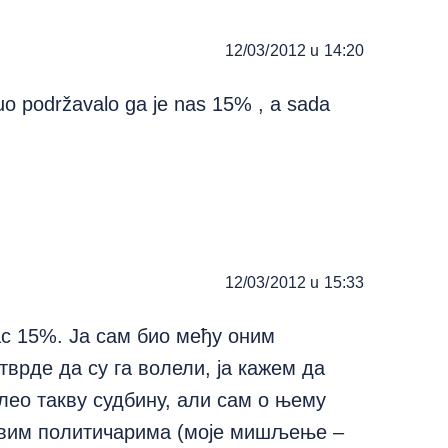
12/03/2012 u 14:20
nuo podržavalo ga je nas 15% , a sada
12/03/2012 u 15:33
ас 15%. Ја сам био међу оним
тврде да су га волели, ја кажем да
лео такву судбину, али сам о њему
вим политичарима (моје мишљење –