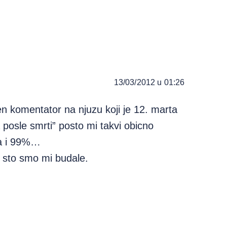
13/03/2012 u 01:26
en komentator na njuzu koji je 12. marta
a posle smrti” posto mi takvi obicno
pa i 99%…
e sto smo mi budale.