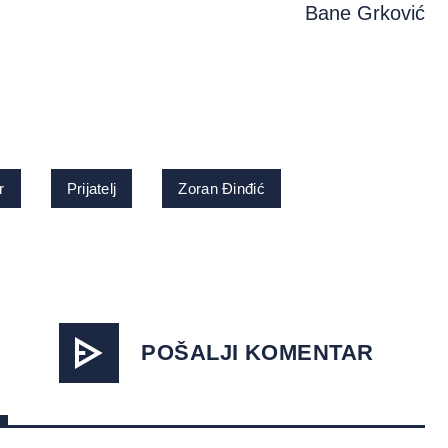
Bane Grković
r
Prijatelj
Zoran Đinđić
POŠALJI KOMENTAR