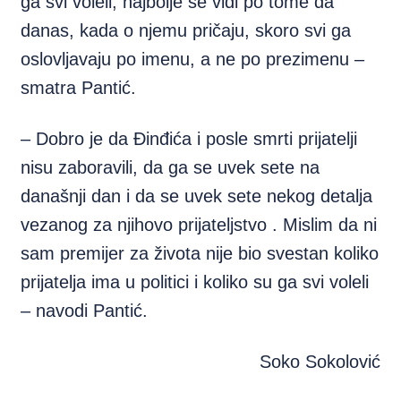
ga svi voleli, najbolje se vidi po tome da
danas, kada o njemu pričaju, skoro svi ga
oslovljavaju po imenu, a ne po prezimenu –
smatra Pantić.
– Dobro je da Đinđića i posle smrti prijatelji
nisu zaboravili, da ga se uvek sete na
današnji dan i da se uvek sete nekog detalja
vezanog za njihovo prijateljstvo . Mislim da ni
sam premijer za života nije bio svestan koliko
prijatelja ima u politici i koliko su ga svi voleli
– navodi Pantić.
Soko Sokolović