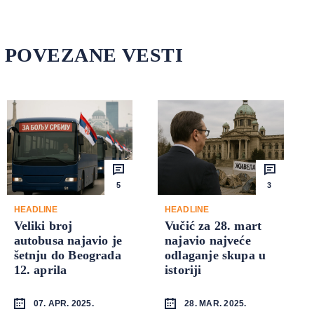
POVEZANE VESTI
5
3
HEADLINE
HEADLINE
Veliki broj
Vučić za 28. mart
autobusa najavio je
najavio najveće
šetnju do Beograda
odlaganje skupa u
12. aprila
istoriji
07. APR. 2025.
28. MAR. 2025.