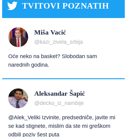
TVITOVI POZNATIH
Miša Vacić
@kazi_zivela_srbija
Oće neko na basket? Slobodan sam
narednih godina.
Aleksandar Šapić
@decko_iz_nambije
@Alek_Veliki Izvinite, predsedniče, javite mi
se kad stignete, mislim da ste mi greškom
odbili poziv šest puta