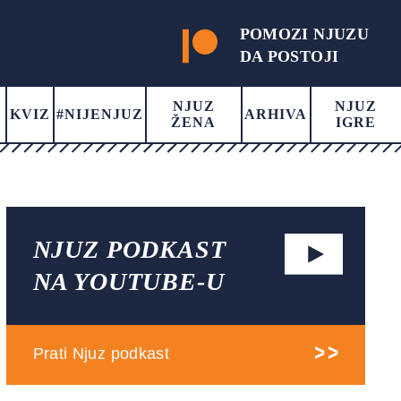
POMOZI NJUZU
DA POSTOJI
NJUZ
NJUZ
KVIZ
#NIJENJUZ
ARHIVA
ŽENA
IGRE
NJUZ PODKAST
NA YOUTUBE-U
Prati Njuz podkast