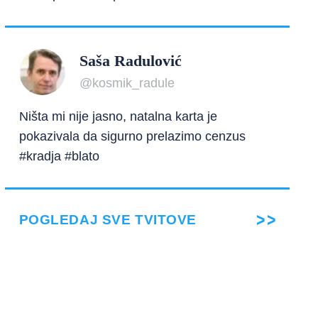
Saša Radulović
@kosmik_radule
Ništa mi nije jasno, natalna karta je
pokazivala da sigurno prelazimo cenzus
#kradja #blato
POGLEDAJ SVE TVITOVE