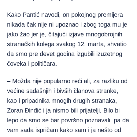
Kako Pantić navodi, on pokojnog premijera
nikada čak nije ni upoznao i zbog toga mu je
jako žao jer je, čitajući izjave mnogobrojnih
stranačkih kolega svakog 12. marta, shvatio
da smo pre devet godina izgubili izuzetnog
čoveka i političara.
– Možda nije popularno reći ali, za razliku od
većine sadašnjih i bivših članova stranke,
kao i pripadnika mnogih drugih stranaka,
Zoran Đinđić i ja nismo bili prijatelji. Bilo bi
lepo da smo se bar površno poznavali, pa da
vam sada ispričam kako sam i ja nešto od