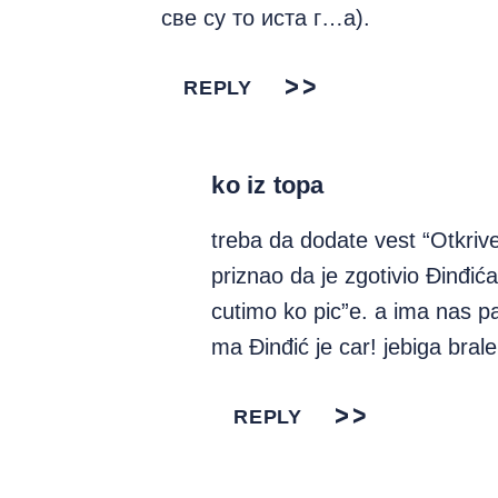
све су то иста г…а).
REPLY
ko iz topa
treba da dodate vest “Otkriv
priznao da je zgotivio Đinđić
cutimo ko pic”e. a ima nas 
ma Đinđić je car! jebiga bral
REPLY