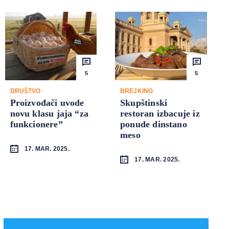
5
5
DRUŠTVO
BREJKING
Proizvođači uvode
Skupštinski
novu klasu jaja “za
restoran izbacuje iz
funkcionere”
ponude dinstano
meso
17. MAR. 2025.
17. MAR. 2025.