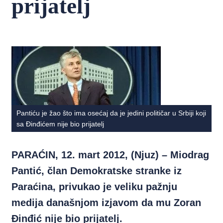
prijatelj
Pantiću je žao što ima osećaj da je jedini političar u Srbiji koji
sa Đinđićem nije bio prijatelj
PARAĆIN, 12. mart 2012, (Njuz) – Miodrag
Pantić, član Demokratske stranke iz
Paraćina, privukao je veliku pažnju
medija današnjom izjavom da mu Zoran
Đinđić nije bio prijatelj.