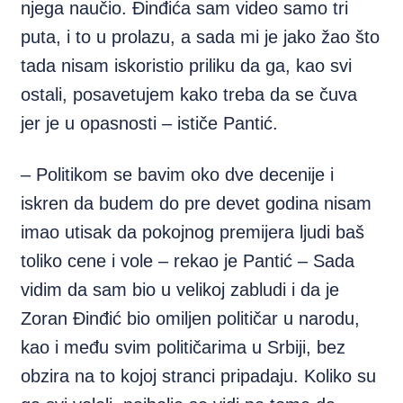
njega naučio. Đinđića sam video samo tri
puta, i to u prolazu, a sada mi je jako žao što
tada nisam iskoristio priliku da ga, kao svi
ostali, posavetujem kako treba da se čuva
jer je u opasnosti – ističe Pantić.
– Politikom se bavim oko dve decenije i
iskren da budem do pre devet godina nisam
imao utisak da pokojnog premijera ljudi baš
toliko cene i vole – rekao je Pantić – Sada
vidim da sam bio u velikoj zabludi i da je
Zoran Đinđić bio omiljen političar u narodu,
kao i među svim političarima u Srbiji, bez
obzira na to kojoj stranci pripadaju. Koliko su