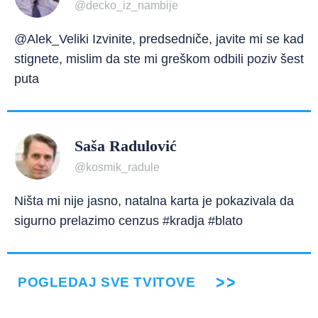
@decko_iz_nambije
@Alek_Veliki Izvinite, predsedniče, javite mi se kad
stignete, mislim da ste mi greškom odbili poziv šest
puta
Saša Radulović
@kosmik_radule
Ništa mi nije jasno, natalna karta je pokazivala da
sigurno prelazimo cenzus #kradja #blato
POGLEDAJ SVE TVITOVE