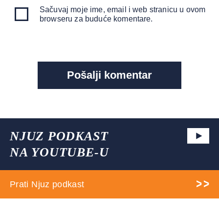
Sačuvaj moje ime, email i web stranicu u ovom
browseru za buduće komentare.
NJUZ PODKAST
NA YOUTUBE-U
Prati Njuz podkast