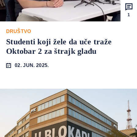
1
DRUŠTVO
Studenti koji žele da uče traže
Oktobar 2 za štrajk glađu
02. JUN. 2025.