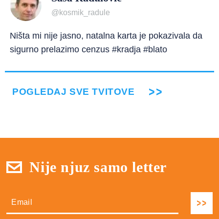
@kosmik_radule
Ništa mi nije jasno, natalna karta je pokazivala da
sigurno prelazimo cenzus #kradja #blato
POGLEDAJ SVE TVITOVE
Nije njuz samo letter