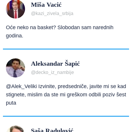
Miša Vacić
@kazi_zivela_srbija
Oće neko na basket? Slobodan sam narednih
godina.
Aleksandar Šapić
@decko_iz_nambije
@Alek_Veliki Izvinite, predsedniče, javite mi se kad
stignete, mislim da ste mi greškom odbili poziv šest
puta
Saša Radulović