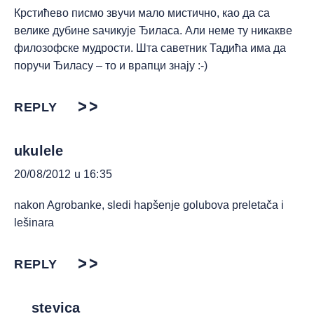
Крстићево писмо звучи мало мистично, као да са
велике дубине ѕачикује Ђиласа. Али неме ту никакве
филозофске мудрости. Шта саветник Тадића има да
поручи Ђиласу – то и врапци знају :-)
REPLY
ukulele
20/08/2012 u 16:35
nakon Agrobanke, sledi hapšenje golubova preletača i
lešinara
REPLY
stevica