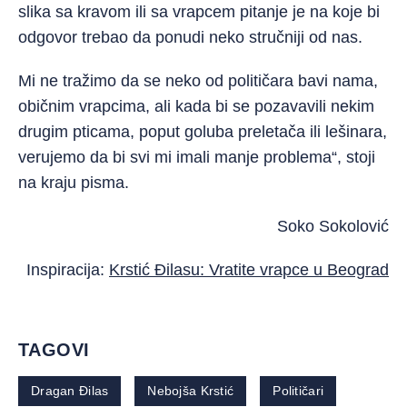
slika sa kravom ili sa vrapcem pitanje je na koje bi
odgovor trebao da ponudi neko stručniji od nas.
Mi ne tražimo da se neko od političara bavi nama,
običnim vrapcima, ali kada bi se pozavavili nekim
drugim pticama, poput goluba preletača ili lešinara,
verujemo da bi svi mi imali manje problema“, stoji
na kraju pisma.
Soko Sokolović
Inspiracija:
Krstić Đilasu: Vratite vrapce u Beograd
TAGOVI
Dragan Đilas
Nebojša Krstić
Političari