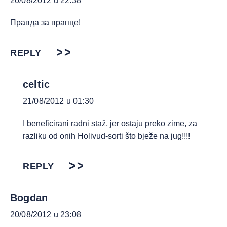
20/08/2012 u 22:38
Правда за врапце!
REPLY
celtic
21/08/2012 u 01:30
I beneficirani radni staž, jer ostaju preko zime, za
razliku od onih Holivud-sorti što bježe na jug!!!!
REPLY
Bogdan
20/08/2012 u 23:08