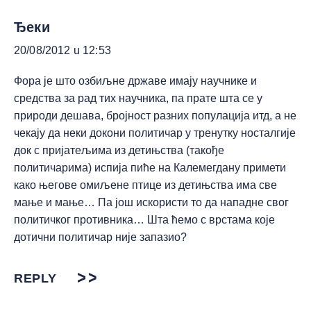
Ђеки
20/08/2012 u 12:53
Фора је што озбиљне државе имају научнике и
средства за рад тих научника, па прате шта се у
природи дешава, бројност разних популација итд, а не
чекају да неки докони политичар у тренутку носталгије
док с пријатељима из детињства (такође
политичарима) испија пиће на Калемегдану примети
како његове омиљене птице из детињства има све
мање и мање… Па још искористи то да нападне свог
политичког противника… Шта ћемо с врстама које
дотични политичар није запазио?
REPLY