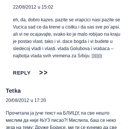
22/08/2012 u 15:02
eh, da, dobro kazes. pazite se vrapcici nasi pazite se
Vucica sad ce da krene u cistku i da vas sve po`apsi.
ali vi ne ocajavajte, svako ko je malo robijao na kraju
je postao vlast. tako i vi. dace bogda i vi budete u
sledecoj vladi i vlasti. vlada Golubova i vrabaca –
najbolja vlada svih vremena za Srbiju :)))))))
REPLY
Tetka
20/08/2012 u 17:20
Прочитала ја јуче текст на БЛИЦУ, па све нешто
мислим да није ЊУЗ писао?! Мислила, баш се неко
зеза на тему: Друже Борисе, ми ти се кунемо да све