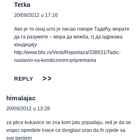
Tetka
20/08/2012 u 17:16
Ако је то онај што је писао говоре Тадићу, морате
да га разумете – мора да вежба, тј да одржава
кондицију
http://www.blic.rs/Vesti/Reportaza/338631/Tadic-
nastavio-sa-kondicionim-pripremama
REPLY
himalajac
20/08/2012 u 13:28
za ptice kukavice se zna kom jatu pripadaju. red je da se
vrapci opredele inace ce dvoglavi orao da ih izjede sa
sve perijem