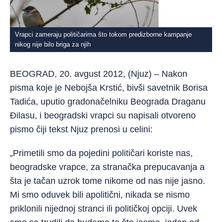
Vrapci zameraju političarima što tokom predizborne kampanje
nikog nije bilo briga za njih
BEOGRAD, 20. avgust 2012, (Njuz) – Nakon
pisma koje je Nebojša Krstić, bivši savetnik Borisa
Tadića, uputio gradonačelniku Beograda Draganu
Đilasu, i beogradski vrapci su napisali otvoreno
pismo čiji tekst Njuz prenosi u celini:
„Primetili smo da pojedini političari koriste nas,
beogradske vrapce, za stranačka prepucavanja a
šta je tačan uzrok tome nikome od nas nije jasno.
Mi smo oduvek bili apolitični, nikada se nismo
priklonili nijednoj stranci ili političkoj opciji. Uvek