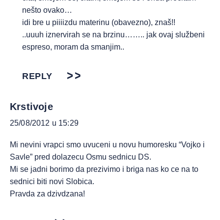
nešto ovako…
idi bre u piiiizdu materinu (obavezno), znaš!!
..uuuh iznervirah se na brzinu…….. jak ovaj službeni
espreso, moram da smanjim..
REPLY
Krstivoje
25/08/2012 u 15:29
Mi nevini vrapci smo uvuceni u novu humoresku “Vojko i
Savle” pred dolazecu Osmu sednicu DS.
Mi se jadni borimo da prezivimo i briga nas ko ce na to
sednici biti novi Slobica.
Pravda za dzivdzana!