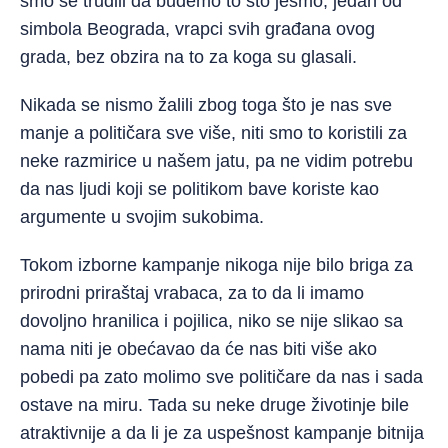
smo se trudili da budemo to što jesmo, jedan od
simbola Beograda, vrapci svih građana ovog
grada, bez obzira na to za koga su glasali.
Nikada se nismo žalili zbog toga što je nas sve
manje a političara sve više, niti smo to koristili za
neke razmirice u našem jatu, pa ne vidim potrebu
da nas ljudi koji se politikom bave koriste kao
argumente u svojim sukobima.
Tokom izborne kampanje nikoga nije bilo briga za
prirodni priraštaj vrabaca, za to da li imamo
dovoljno hranilica i pojilica, niko se nije slikao sa
nama niti je obećavao da će nas biti više ako
pobedi pa zato molimo sve političare da nas i sada
ostave na miru. Tada su neke druge životinje bile
atraktivnije a da li je za uspešnost kampanje bitnija