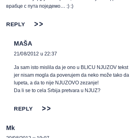
врабце с пута поједемо… :) :)
REPLY
MAŠA
21/08/2012 u 22:37
Ja sam isto mislila da je ono u BLICU NJUZOV tekst
jer nisam mogla da poverujem da neko može tako da
lupeta, a da to nije NJUZOVO zezanje!
Da li se to cela Srbija pretvara u NJUZ?
REPLY
Mk