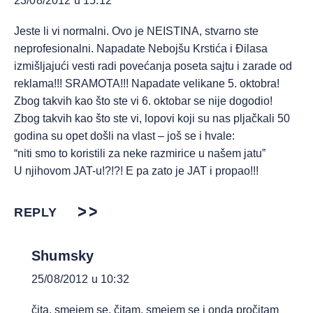
23/08/2012 u 15:12
Jeste li vi normalni. Ovo je NEISTINA, stvarno ste
neprofesionalni. Napadate Nebojšu Krstića i Đilasa
izmišljajući vesti radi povećanja poseta sajtu i zarade od
reklama!!! SRAMOTA!!! Napadate velikane 5. oktobra!
Zbog takvih kao što ste vi 6. oktobar se nije dogodio!
Zbog takvih kao što ste vi, lopovi koji su nas pljačkali 50
godina su opet došli na vlast – još se i hvale:
“niti smo to koristili za neke razmirice u našem jatu”
U njihovom JAT-u!?!?! E pa zato je JAT i propao!!!
REPLY
Shumsky
25/08/2012 u 10:32
čita, smejem se, čitam, smejem se i onda pročitam