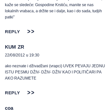
kaže se sledeće: Gospodine Krstiću, manite se nas
lokalnih vrabaca, a držite se i dalje, kao i do sada, tudjih
patki”
REPLY
KUM ZR
22/08/2012 u 19:30
ako neznate i dživadžani (vrapci) UVEK PEVAJU JEDNU
ISTU PESMU DŽIV- DŽIV- DŽIV KAO I POLITIČARI PA
AKO RAZUMETE
REPLY
coa