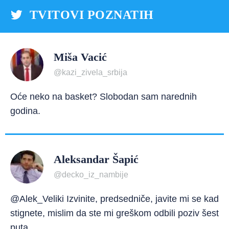
TVITOVI POZNATIH
Miša Vacić
@kazi_zivela_srbija
Oće neko na basket? Slobodan sam narednih
godina.
Aleksandar Šapić
@decko_iz_nambije
@Alek_Veliki Izvinite, predsedniče, javite mi se kad
stignete, mislim da ste mi greškom odbili poziv šest
puta