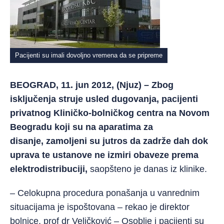
Pacijenti su imali dovoljno vremena da se pripreme
BEOGRAD, 11. jun 2012, (Njuz) – Zbog
isključenja struje usled dugovanja, pacijenti
privatnog Kliničko-bolničkog centra na Novom
Beogradu koji su na aparatima za
disanje, zamoljeni su jutros da zadrže dah dok
uprava te ustanove ne izmiri obaveze prema
elektrodistribuciji,
saopšteno je danas iz klinike.
– Celokupna procedura ponašanja u vanrednim
situacijama je ispoštovana – rekao je direktor
bolnice, prof dr Veličković – Osoblje i pacijenti su