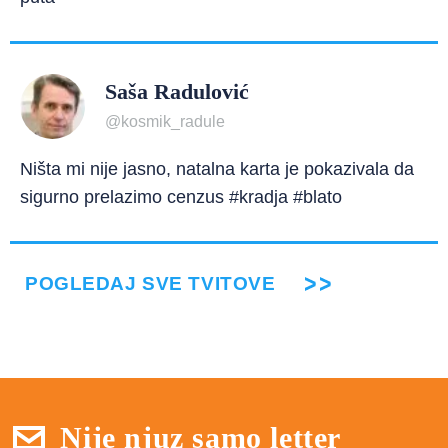
Saša Radulović
@kosmik_radule
Ništa mi nije jasno, natalna karta je pokazivala da
sigurno prelazimo cenzus #kradja #blato
POGLEDAJ SVE TVITOVE
Nije njuz samo letter