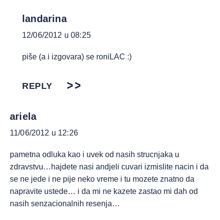
landarina
12/06/2012 u 08:25
piše (a i izgovara) se roniLAC :)
REPLY
ariela
11/06/2012 u 12:26
pametna odluka kao i uvek od nasih strucnjaka u
zdravstvu…hajdete nasi andjeli cuvari izmislite nacin i da
se ne jede i ne pije neko vreme i tu mozete znatno da
napravite ustede… i da mi ne kazete zastao mi dah od
nasih senzacionalnih resenja…