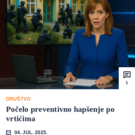
1
DRUŠTVO
Počelo preventivno hapšenje po
vrtićima
04. JUL. 2025.