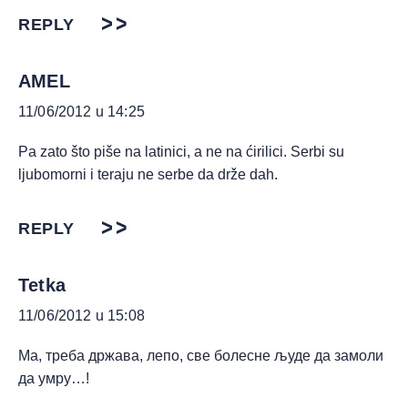
REPLY
AMEL
11/06/2012 u 14:25
Pa zato što piše na latinici, a ne na ćirilici. Serbi su
ljubomorni i teraju ne serbe da drže dah.
REPLY
Tetka
11/06/2012 u 15:08
Ма, треба држава, лепо, све болесне људе да замоли
да умру…!