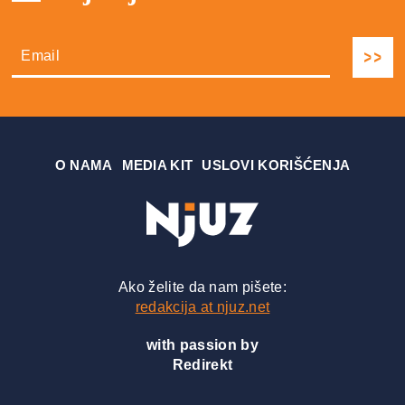
О NAMA
MEDIA KIT
USLOVI KORIŠĆENJA
Ako želite da nam pišete:
redakcija at njuz.net
with passion by
Redirekt