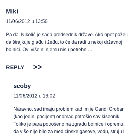
Miki
11/06/2012 u 13:50
Pa da. Nikolić je sada predsednik države. Ako opet poželi
da štrajkuje glađu i žeđu, to će da radi u nekoj državnoj
bolnici. Ovi više ni njemu nisu potrebni…
REPLY
scoby
11/06/2012 u 16:02
Naravno, sad imaju problem kad im je Gandi Grobar
(kao jedini pacijent) onomad potrošio sav kiseonik.
Toliko je para potrošeno na zgradu bolnice i opremu,
da više nije bilo za medicinske gasove, vodu, struju i