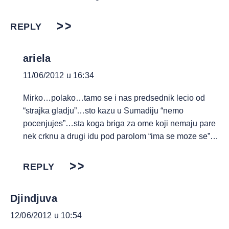
REPLY
ariela
11/06/2012 u 16:34
Mirko…polako…tamo se i nas predsednik lecio od
“strajka gladju”…sto kazu u Sumadiju “nemo
pocenjujes”…sta koga briga za ome koji nemaju pare
nek crknu a drugi idu pod parolom “ima se moze se”…
REPLY
Djindjuva
12/06/2012 u 10:54