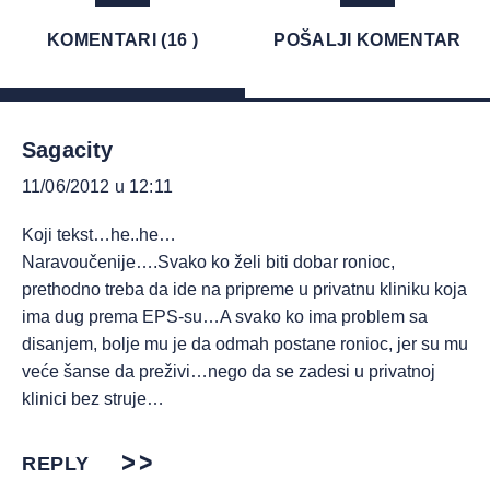
KOMENTARI (16 )
POŠALJI KOMENTAR
Sagacity
11/06/2012 u 12:11
Koji tekst…he..he…
Naravoučenije….Svako ko želi biti dobar ronioc,
prethodno treba da ide na pripreme u privatnu kliniku koja
ima dug prema EPS-su…A svako ko ima problem sa
disanjem, bolje mu je da odmah postane ronioc, jer su mu
veće šanse da preživi…nego da se zadesi u privatnoj
klinici bez struje…
REPLY