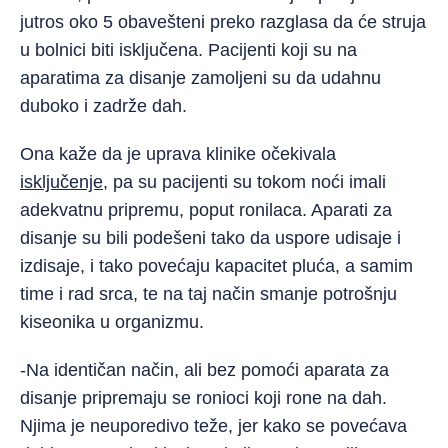
jutros oko 5 obavešteni preko razglasa da će struja
u bolnici biti isključena. Pacijenti koji su na
aparatima za disanje zamoljeni su da udahnu
duboko i zadrže dah.
Ona kaže da je uprava klinike očekivala
isključenje
, pa su pacijenti su tokom noći imali
adekvatnu pripremu, poput ronilaca. Aparati za
disanje su bili podešeni tako da uspore udisaje i
izdisaje, i tako povećaju kapacitet pluća, a samim
time i rad srca, te na taj način smanje potrošnju
kiseonika u organizmu.
-Na identičan način, ali bez pomoći aparata za
disanje pripremaju se ronioci koji rone na dah.
Njima je neuporedivo teže, jer kako se povećava