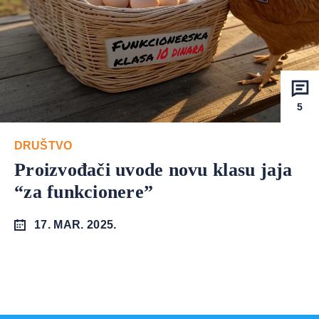
5
DRUŠTVO
Proizvođači uvode novu klasu jaja
“za funkcionere”
17. MAR. 2025.