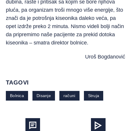
dubina, raste i pritisak sa kojim se bore njihova
pluća, pa organizam troši mnogo više energije, što
znači da je potrošnja kiseonika daleko veća, pa
opet izdrže preko 2 minuta. Nismo videli bolji način
da pripremimo naše pacijente za prekid dotoka
kiseonika – smatra direktor bolnice.
Uroš Bogdanović
TAGOVI
Bolnica
Disanje
računi
Struja