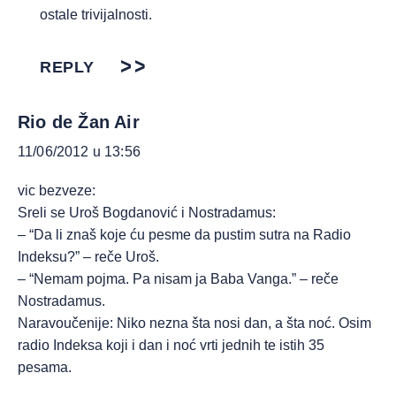
ostale trivijalnosti.
REPLY
Rio de Žan Air
11/06/2012 u 13:56
vic bezveze:
Sreli se Uroš Bogdanović i Nostradamus:
– “Da li znaš koje ću pesme da pustim sutra na Radio
Indeksu?” – reče Uroš.
– “Nemam pojma. Pa nisam ja Baba Vanga.” – reče
Nostradamus.
Naravoučenije: Niko nezna šta nosi dan, a šta noć. Osim
radio Indeksa koji i dan i noć vrti jednih te istih 35
pesama.