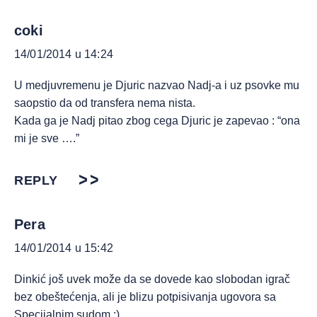
coki
14/01/2014 u 14:24
U medjuvremenu je Djuric nazvao Nadj-a i uz psovke mu
saopstio da od transfera nema nista.
Kada ga je Nadj pitao zbog cega Djuric je zapevao : “ona
mi je sve ….”
REPLY
Pera
14/01/2014 u 15:42
Dinkić još uvek može da se dovede kao slobodan igrač
bez obeštećenja, ali je blizu potpisivanja ugovora sa
Specijalnim sudom :)