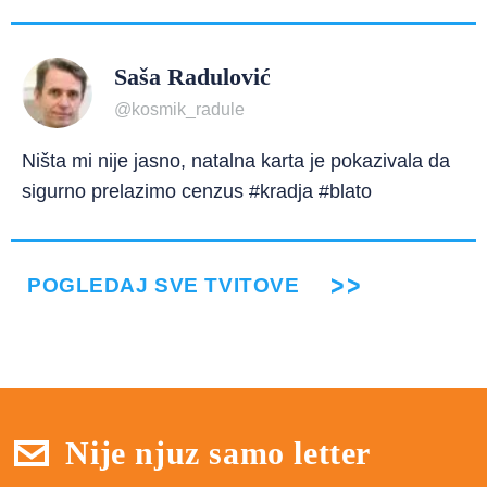
Saša Radulović
@kosmik_radule
Ništa mi nije jasno, natalna karta je pokazivala da
sigurno prelazimo cenzus #kradja #blato
POGLEDAJ SVE TVITOVE
Nije njuz samo letter