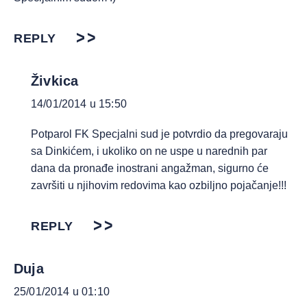
REPLY
Živkica
14/01/2014 u 15:50
Potparol FK Specjalni sud je potvrdio da pregovaraju
sa Dinkićem, i ukoliko on ne uspe u narednih par
dana da pronađe inostrani angažman, sigurno će
završiti u njihovim redovima kao ozbiljno pojačanje!!!
REPLY
Duja
25/01/2014 u 01:10