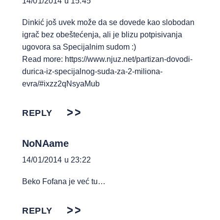
14/01/2014 u 15:45
Dinkić još uvek može da se dovede kao slobodan
igrač bez obeštećenja, ali je blizu potpisivanja
ugovora sa Specijalnim sudom :)
Read more:
https://www.njuz.net/partizan-dovodi-
durica-iz-specijalnog-suda-za-2-miliona-
evra/#ixzz2qNsyaMub
REPLY
NoNAame
14/01/2014 u 23:22
Beko Fofana je već tu…
REPLY