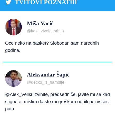
TVITOVI POZNATIH
Miša Vacić
@kazi_zivela_srbija
Oće neko na basket? Slobodan sam narednih
godina.
Aleksandar Šapić
@decko_iz_nambije
@Alek_Veliki Izvinite, predsedniče, javite mi se kad
stignete, mislim da ste mi greškom odbili poziv šest
puta