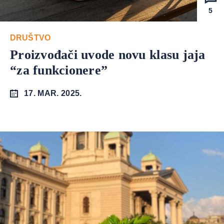
5
DRUŠTVO
Proizvođači uvode novu klasu jaja
“za funkcionere”
17. MAR. 2025.