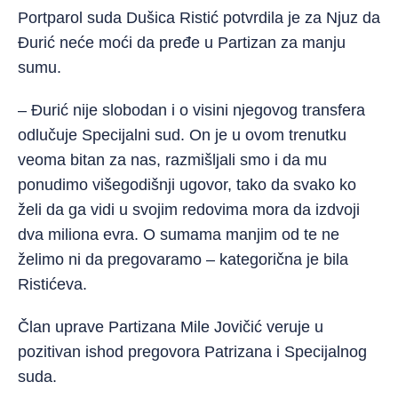
Portparol suda Dušica Ristić potvrdila je za Njuz da
Đurić neće moći da pređe u Partizan za manju
sumu.
– Đurić nije slobodan i o visini njegovog transfera
odlučuje Specijalni sud. On je u ovom trenutku
veoma bitan za nas, razmišljali smo i da mu
ponudimo višegodišnji ugovor, tako da svako ko
želi da ga vidi u svojim redovima mora da izdvoji
dva miliona evra. O sumama manjim od te ne
želimo ni da pregovaramo – kategorična je bila
Ristićeva.
Član uprave Partizana Mile Jovičić veruje u
pozitivan ishod pregovora Patrizana i Specijalnog
suda.