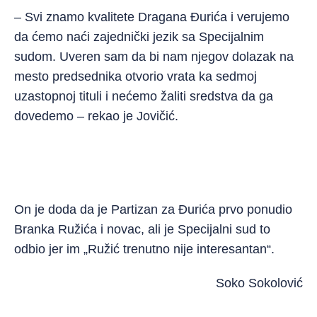
– Svi znamo kvalitete Dragana Đurića i verujemo
da ćemo naći zajednički jezik sa Specijalnim
sudom. Uveren sam da bi nam njegov dolazak na
mesto predsednika otvorio vrata ka sedmoj
uzastopnoj tituli i nećemo žaliti sredstva da ga
dovedemo – rekao je Jovičić.
On je doda da je Partizan za Đurića prvo ponudio
Branka Ružića i novac, ali je Specijalni sud to
odbio jer im „Ružić trenutno nije interesantan“.
Soko Sokolović