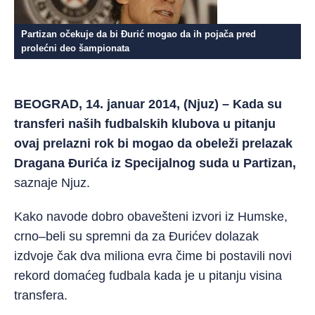
Partizan očekuje da bi Đurić mogao da ih pojača pred
prolećni deo šampionata
BEOGRAD, 14. januar 2014, (Njuz) – Kada su
transferi naših fudbalskih klubova u pitanju
ovaj prelazni rok bi mogao da obeleži prelazak
Dragana Đurića iz Specijalnog suda u Partizan,
saznaje Njuz.
Kako navode dobro obavešteni izvori iz Humske,
crno–beli su spremni da za Đurićev dolazak
izdvoje čak dva miliona evra čime bi postavili novi
rekord domaćeg fudbala kada je u pitanju visina
transfera.