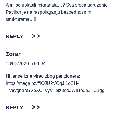
A mi se uplasili migranata…? Sva sreca udruzenje
Pavijan je na raspolaganju bezbednosnim
strukturama…!!
REPLY
Zoran
18/03/2020 u 04:34
Hitler se iznervirao zbog penzionera:
https://mega.nz/#!OJU2VCqJ!1oSH-
_lv9ygbanGVbXC_vyV_blz8eoJWrBe0b3TC1gg
REPLY