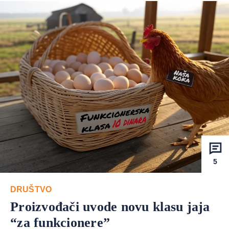
5
DRUŠTVO
Proizvođači uvode novu klasu jaja
“za funkcionere”