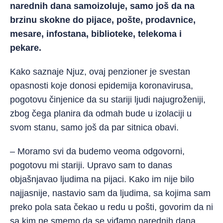
narednih dana samoizoluje, samo još da na
brzinu skokne do pijace, pošte, prodavnice,
mesare, infostana, biblioteke, telekoma i
pekare.
Kako saznaje Njuz, ovaj penzioner je svestan
opasnosti koje donosi epidemija koronavirusa,
pogotovu činjenice da su stariji ljudi najugroženiji,
zbog čega planira da odmah bu
de u izolaciji u
svom stanu, samo još da par sitnica obavi.
– Moramo svi da budemo veoma odgovorni,
pogotovu mi stariji. Upravo sam to danas
objašnjavao ljudima na pijaci. Kako im nije bilo
najjasnije, nastavio sam da ljudima, sa kojima sam
preko pola sata čekao u redu u pošti, govorim da ni
sa kim ne smemo da se viđamo narednih dana.