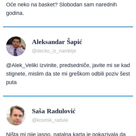
Oće neko na basket? Slobodan sam narednih
godina.
Aleksandar Šapić
@decko_iz_nambije
@Alek_Veliki Izvinite, predsedniče, javite mi se kad
stignete, mislim da ste mi greškom odbili poziv šest
puta
Saša Radulović
@kosmik_radule
Ništa mi nije jasno, natalna karta je pokazivala da