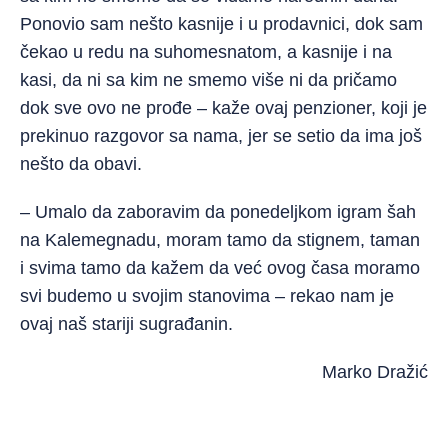
Ponovio sam nešto kasnije i u prodavnici, dok sam
čekao u redu na suhomesnatom, a kasnije i na
kasi, da ni sa kim ne smemo više ni da pričamo
dok sve ovo ne prođe – kaže ovaj penzioner, koji je
prekinuo razgovor sa nama, jer se setio da ima još
nešto da obavi.
– Umalo da zaboravim da ponedeljkom igram šah
na Kalemegnadu, moram tamo da stignem, taman
i svima tamo da kažem da već ovog časa moramo
svi budemo u svojim stanovima – rekao nam je
ovaj naš stariji sugrađanin.
Marko Dražić