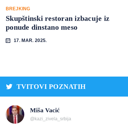
BREJKING
Skupštinski restoran izbacuje iz
ponude dinstano meso
17. MAR. 2025.
TVITOVI POZNATIH
Miša Vacić
@kazi_zivela_srbija