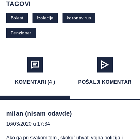
TAGOVI
Bolest
Izolacija
koronavirus
Penzioner
KOMENTARI (4 )
POŠALJI KOMENTAR
milan (nisam odavde)
16/03/2020 u 17:34
Ako ga pri svakom tom ,,skoku” uhvati vojna policija i