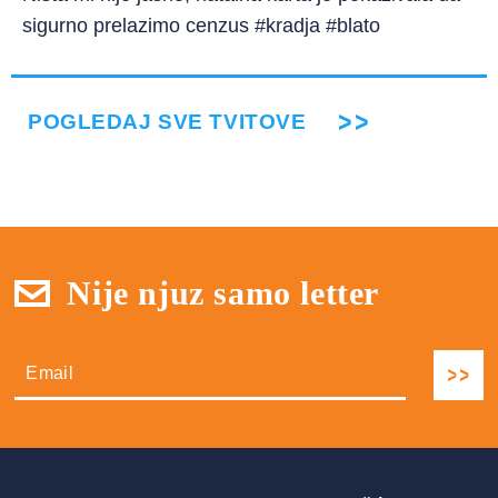
sigurno prelazimo cenzus #kradja #blato
POGLEDAJ SVE TVITOVE
Nije njuz samo letter