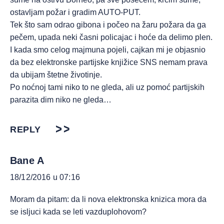
ostavljam požar i gradim AUTO-PUT.
Tek što sam odrao gibona i počeo na žaru požara da ga
pečem, upada neki časni policajac i hoće da delimo plen.
I kada smo celog majmuna pojeli, cajkan mi je objasnio
da bez elektronske partijske knjižice SNS nemam prava
da ubijam štetne životinje.
Po noćnoj tami niko to ne gleda, ali uz pomoć partijskih
parazita dim niko ne gleda…
REPLY
Bane A
18/12/2016 u 07:16
Moram da pitam: da li nova elektronska knizica mora da
se isljuci kada se leti vazduplohovom?