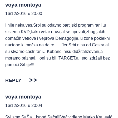
voya montoya
16/12/2016 u 20:00
I nije neka ves.Srbi su odavno partijski programirani ,u
sistemu KVD,kako vetar duva,al se upuvali,zbog jakih
domaćih vetrova i veprova Demagogije, u zone poklekni
nacione,ki mečka na daire…!!!Jer Srbi nisu od Castra,al
su stvarno castrirani…Kubanci nisu didžitalizovani,a
moramo priznati, i oni su bili TARGET,ali eto,izdržali bez
pomoći Srbije!!!
REPLY
voya montoya
16/12/2016 u 20:04
Svi smo SaŠa…ispod Sača!!!Već vidjeno.Marko Kraljević