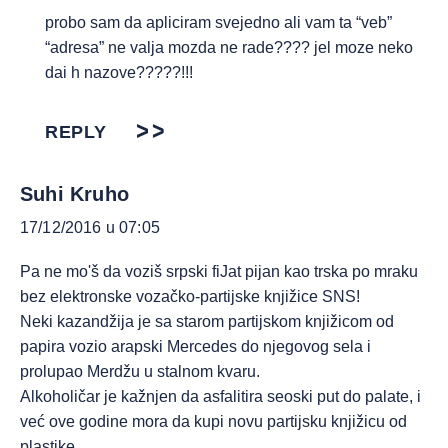
probo sam da apliciram svejedno ali vam ta “veb”
“adresa” ne valja mozda ne rade???? jel moze neko
dai h nazove?????!!!
REPLY
Suhi Kruho
17/12/2016 u 07:05
Pa ne mo'š da voziš srpski fiJat pijan kao trska po mraku
bez elektronske vozačko-partijske knjižice SNS!
Neki kazandžija je sa starom partijskom knjižicom od
papira vozio arapski Mercedes do njegovog sela i
prolupao Merdžu u stalnom kvaru.
Alkoholičar je kažnjen da asfalitira seoski put do palate, i
već ove godine mora da kupi novu partijsku knjižicu od
plastike.