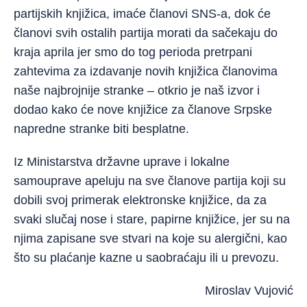
partijskih knjižica, imaće članovi SNS-a, dok će
članovi svih ostalih partija morati da sačekaju do
kraja aprila jer smo do tog perioda pretrpani
zahtevima za izdavanje novih knjižica članovima
naše najbrojnije stranke – otkrio je naš izvor i
dodao kako će nove knjižice za članove Srpske
napredne stranke biti besplatne.
Iz Ministarstva državne uprave i lokalne
samouprave apeluju na sve članove partija koji su
dobili svoj primerak elektronske knjižice, da za
svaki slučaj nose i stare, papirne knjižice, jer su na
njima zapisane sve stvari na koje su alergični, kao
što su plaćanje kazne u saobraćaju ili u prevozu.
Miroslav Vujović