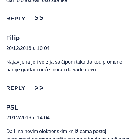
član bio aktivan oko stranke..
REPLY
Filip
20/12/2016 u 10:04
Najavljena je i verzija sa čipom tako da kod promene
partije građani neće morati da vade novu.
REPLY
PSL
21/12/2016 u 14:04
Da li na novim elektronskim knjižicama postoji