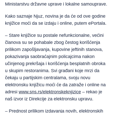
Ministarstvu državne uprave i lokalne samouprave.
Kako saznaje Njuz, novina je da će od ove godine
knjižice moći da se izdaju i online, putem ePortala.
– Stare knjižice su postale nefunkcionalne, većini
članova su se pohabale zbog čestog korišćenja
prilikom zapošljavanja, kupovine jeftinih stanova,
pokazivanja saobraćajnim policajcima nakon
učinjenog prekršaja i korišćenja besplatnih obroka
u skupim restoranima. Svi građani koje mrzi da
čekaju u partijskim centralama, svoju novu
elektronsku knjižicu moći će da zatraže i online na
adresi
www.sns.rs/elektronskeknjizice
– rekao je
naš izvor iz Direkcije za elektronsku upravu.
– Prednost prilikom izdavanja novih, elektronskih