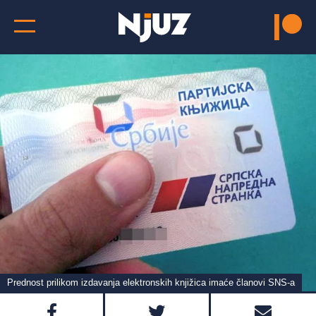
Prednost prilikom izdavanja elektronskih knjižica imaće članovi SNS-a