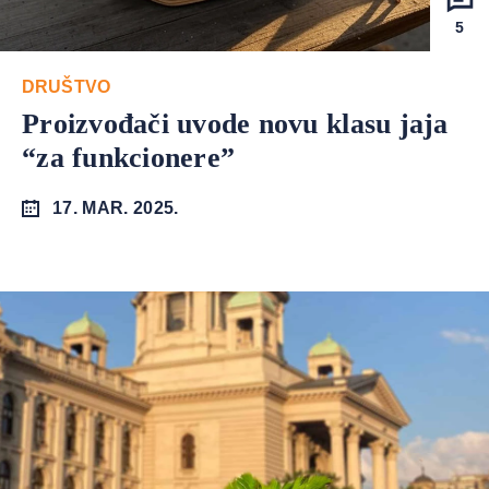
5
DRUŠTVO
Proizvođači uvode novu klasu jaja
“za funkcionere”
17. MAR. 2025.