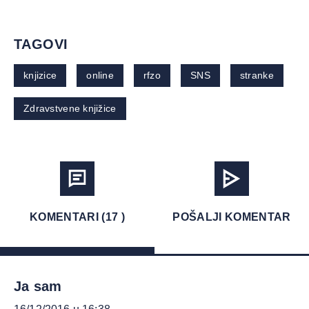
TAGOVI
knjizice
online
rfzo
SNS
stranke
Zdravstvene knjižice
KOMENTARI (17 )
POŠALJI KOMENTAR
Ja sam