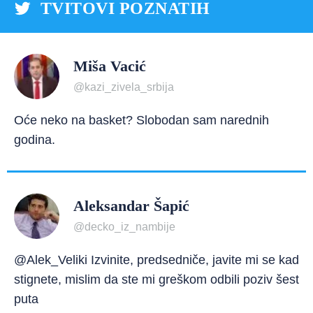
TVITOVI POZNATIH
Miša Vacić
@kazi_zivela_srbija
Oće neko na basket? Slobodan sam narednih
godina.
Aleksandar Šapić
@decko_iz_nambije
@Alek_Veliki Izvinite, predsedniče, javite mi se kad
stignete, mislim da ste mi greškom odbili poziv šest
puta