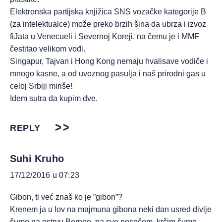
Elektronska partijska knjižica SNS vozačke kategorije B
(za intelektualce) može preko brzih šina da ubrza i izvoz
fiJata u Venecueli i Severnoj Koreji, na čemu je i MMF
čestitao velikom vođi.
Singapur, Tajvan i Hong Kong nemaju hvalisave vodiče i
mnogo kasne, a od uvoznog pasulja i naš prirodni gas u
celoj Srbiji miriše!
Idem sutra da kupim dve.
REPLY
Suhi Kruho
17/12/2016 u 07:23
Gibon, ti već znaš ko je ”gibon”?
Krenem ja u lov na majmuna gibona neki dan usred divlje
šume na ostrvu Borneo, pa sve posečem, krčim šume,