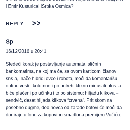
i Emir Kusturica!!!Srpka Osmica?
REPLY
Sp
16/12/2016 u 20:41
Sledeći korak je postavljanje automata, sličnih
bankomatima, na kojima će, sa ovom karticom, članovi
sns-a, inače hibridi ovce i robota, moći da komentarišu
online vesti i kolumne i po potrebi kliknu minus ili plus, a
biće plaćeni po učinku i to po sistemu: hiljadu klikova –
sendvič, deset hiljada klikova “crvena”. Pritiskom na
posebno dugme, deo novca od zarade botovi će moći da
doniraju u fond za kupovinu smartfona premijeru Vučiću.