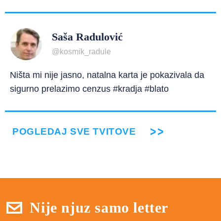
Saša Radulović
@kosmik_radule
Ništa mi nije jasno, natalna karta je pokazivala da
sigurno prelazimo cenzus #kradja #blato
POGLEDAJ SVE TVITOVE
Nije njuz samo letter