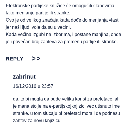
Elektronske partijske knjižice će omogućiti članovima
lako menjanje partije ili stranke.
Ovo je od velikog značaja kada dođe do menjanja vlasti
jer naši ljudi vole da su u većini.
Kada većina izgubi na izborima, i postane manjina, onda
je i povećan broj zahteva za promenu partije ili stranke.
REPLY
zabrinut
16/12/2016 u 23:57
da, to bi mogla da bude velika korist za preletace, ali
je mana sto je na e-partijskojknjizici vec utisnuto ime
stranke. u tom slucaju bi preletaci morali da podnesu
zahtev za novu knjizicu.