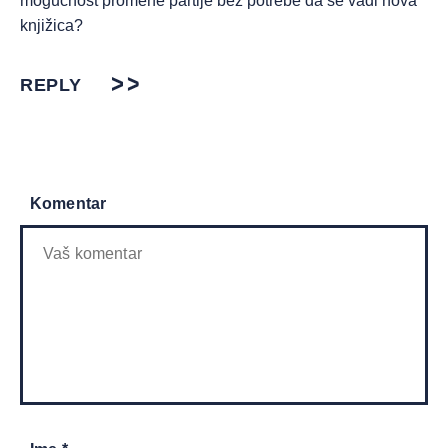
mogućnost promene partije bez potrebe da se vadi nova
knjižica?
REPLY
Komentar