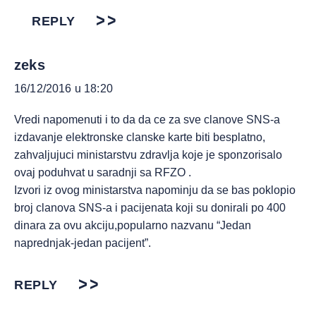
REPLY
zeks
16/12/2016 u 18:20
Vredi napomenuti i to da da ce za sve clanove SNS-a
izdavanje elektronske clanske karte biti besplatno,
zahvaljujuci ministarstvu zdravlja koje je sponzorisalo
ovaj poduhvat u saradnji sa RFZO .
Izvori iz ovog ministarstva napominju da se bas poklopio
broj clanova SNS-a i pacijenata koji su donirali po 400
dinara za ovu akciju,popularno nazvanu “Jedan
naprednjak-jedan pacijent”.
REPLY