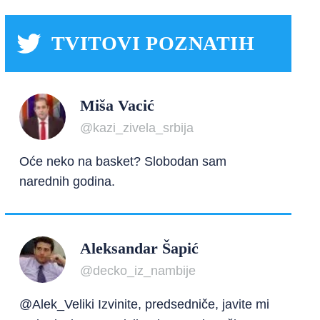
TVITOVI POZNATIH
Miša Vacić
@kazi_zivela_srbija
Oće neko na basket? Slobodan sam
narednih godina.
Aleksandar Šapić
@decko_iz_nambije
@Alek_Veliki Izvinite, predsedniče, javite mi