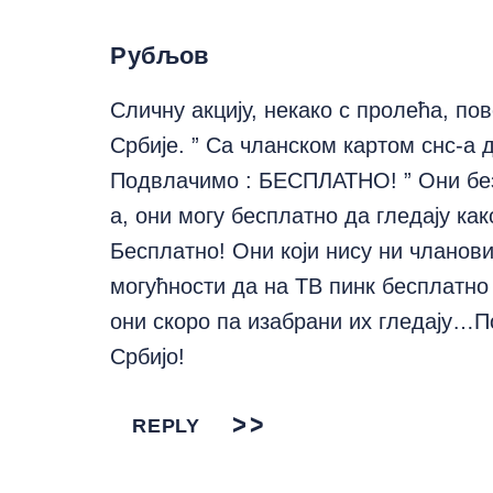
Рубљов
Сличну акцију, некако с пролећа, п
Србије. ” Са чланском картом снс-а
Подвлачимо : БЕСПЛАТНО! ” Они без 
а, они могу бесплатно да гледају ка
Бесплатно! Они који нису ни чланови
могућности да на ТВ пинк бесплатно и
они скоро па изабрани их гледају…
Србијо!
REPLY