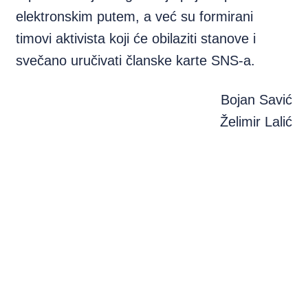
elektronskim putem, a već su formirani
timovi aktivista koji će obilaziti stanove i
svečano uručivati članske karte SNS-a.
Bojan Savić
Želimir Lalić