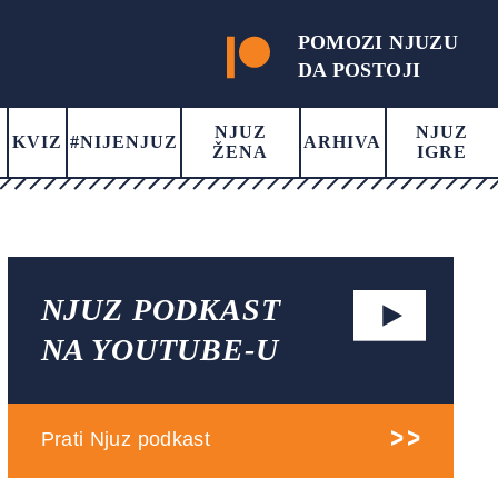
POMOZI NJUZU
DA POSTOJI
NJUZ
NJUZ
KVIZ
#NIJENJUZ
ARHIVA
ŽENA
IGRE
NJUZ PODKAST
NA YOUTUBE-U
Prati Njuz podkast