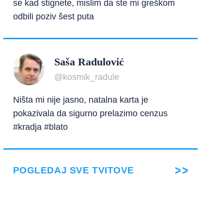
se kad stignete, mislim da ste mi greškom
odbili poziv šest puta
Saša Radulović
@kosmik_radule
Ništa mi nije jasno, natalna karta je
pokazivala da sigurno prelazimo cenzus
#kradja #blato
POGLEDAJ SVE TVITOVE