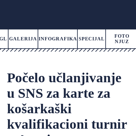
FOTO
GL
GALERIJA
INFOGRAFIKA
SPECIJAL
NJUZ
Počelo učlanjivanje
u SNS za karte za
košarkaški
kvalifikacioni turnir