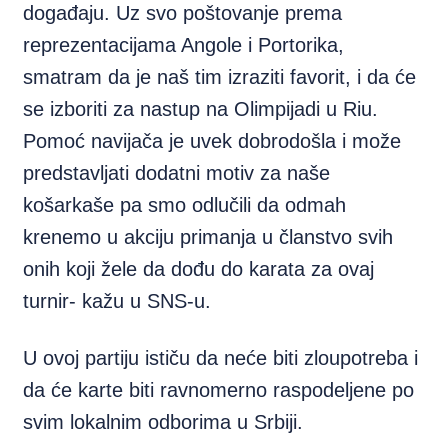
događaju. Uz svo poštovanje prema
reprezentacijama Angole i Portorika,
smatram da je naš tim izraziti favorit, i da će
se izboriti za nastup na Olimpijadi u Riu.
Pomoć navijača je uvek dobrodošla i može
predstavljati dodatni motiv za naše
košarkaše pa smo odlučili da odmah
krenemo u akciju primanja u članstvo svih
onih koji žele da dođu do karata za ovaj
turnir- kažu u SNS-u.
U ovoj partiju ističu da neće biti zloupotreba i
da će karte biti ravnomerno raspodeljene po
svim lokalnim odborima u Srbiji.