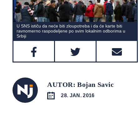
U SNS ističu da neće biti zloupotreba i da će karte biti
ravnomerno raspodeljene po svim lokalnim odborima u
Srbiji
AUTOR: Bojan Savic
28. JAN. 2016