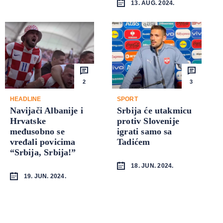
13. AUG. 2024.
2
3
HEADLINE
SPORT
Navijači Albanije i
Srbija će utakmicu
Hrvatske
protiv Slovenije
međusobno se
igrati samo sa
vređali povicima
Tadićem
“Srbija, Srbija!”
18. JUN. 2024.
19. JUN. 2024.