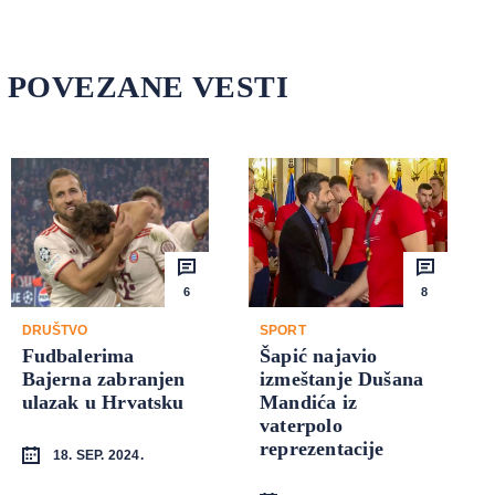
POVEZANE VESTI
6
8
DRUŠTVO
SPORT
Fudbalerima
Šapić najavio
Bajerna zabranjen
izmeštanje Dušana
ulazak u Hrvatsku
Mandića iz
vaterpolo
reprezentacije
18. SEP. 2024.