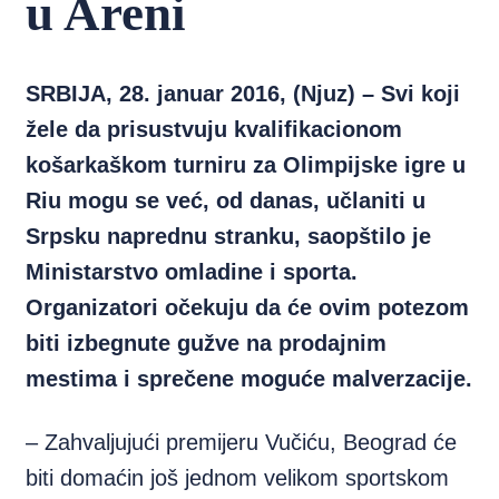
u Areni
SRBIJA, 28. januar 2016, (Njuz) – Svi koji
žele da prisustvuju kvalifikacionom
košarkaškom turniru za Olimpijske igre u
Riu mogu se već, od danas, učlaniti u
Srpsku naprednu stranku, saopštilo je
Ministarstvo omladine i sporta.
Organizatori očekuju da će ovim potezom
biti izbegnute gužve na prodajnim
mestima i sprečene moguće malverzacije.
– Zahvaljujući premijeru Vučiću, Beograd će
biti domaćin još jednom velikom sportskom