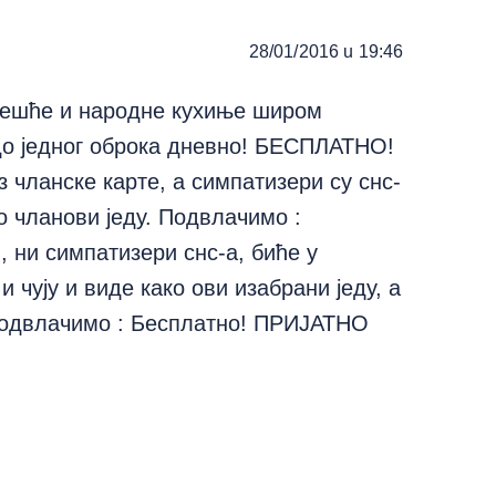
28/01/2016 u 19:46
овешће и народне кухиње широм
 до једног оброка дневно! БЕСПЛАТНО!
чланске карте, а симпатизери су снс-
ко чланови једу. Подвлачимо :
, ни симпатизери снс-а, биће у
 чују и виде како ови изабрани једу, а
Подвлачимо : Бесплатно! ПРИЈАТНО