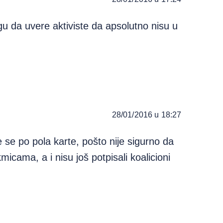
gu da uvere aktiviste da apsolutno nisu u
28/01/2016 u 18:27
 se po pola karte, pošto nije sigurno da
micama, a i nisu još potpisali koalicioni