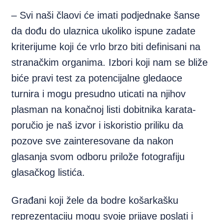
– Svi naši člaovi će imati podjednake šanse
da dođu do ulaznica ukoliko ispune zadate
kriterijume koji će vrlo brzo biti definisani na
stranačkim organima. Izbori koji nam se bliže
biće pravi test za potencijalne gledaoce
turnira i mogu presudno uticati na njihov
plasman na konačnoj listi dobitnika karata-
poručio je naš izvor i iskoristio priliku da
pozove sve zainteresovane da nakon
glasanja svom odboru prilože fotografiju
glasačkog listića.
Građani koji žele da bodre košarkašku
reprezentaciju mogu svoje prijave poslati i