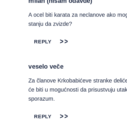
milan (nisam odavde)
A ocel biti karata za neclanove ako mo
stanju da zvizde?
REPLY
veselo veče
Za članove Krkobabićeve stranke deliće
će biti u mogućnosti da prisustvuju utak
sporazum.
REPLY