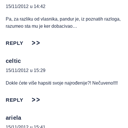
15/11/2012 u 14:42
Pa, za razliku od vlasnika, pandur je, iz poznatih razloga,
razumeo sta mu je ker dobacivao…
REPLY
celtic
15/11/2012 u 15:29
Dokle ćete više hapsiti svoje najrođenije?! Nečuveno!!!!
REPLY
ariela
15/11/2012 u 15:41