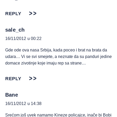
REPLY
sale_ch
16/11/2012 u 00:22
Gde ode ova nasa Srbija, kada poceo i brat na brata da
udara… Vi se svi smejete, a neznate da su panduri jedine
domace zivotinje koje imaju rep sa strane…
REPLY
Bane
16/11/2012 u 14:38
Srećom još uvek namamo Kineze policajce, inače bi Bobi