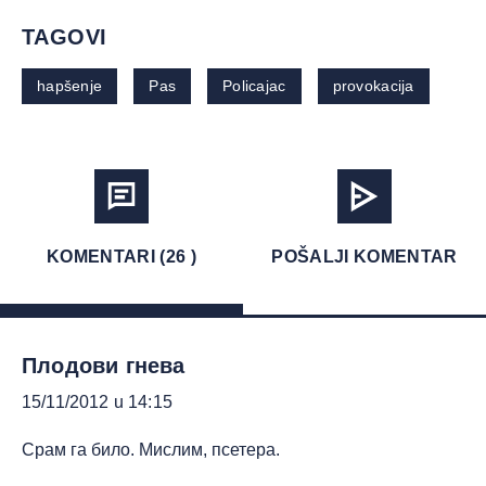
TAGOVI
hapšenje
Pas
Policajac
provokacija
KOMENTARI (26 )
POŠALJI KOMENTAR
Плодови гнева
15/11/2012 u 14:15
Срам га било. Мислим, псетера.