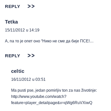
REPLY
Tetka
15/11/2012 u 14:19
А, па то је опет оно “Нико не сме да бије ПСЕ!…
REPLY
celtic
16/11/2012 u 03:51
Ma pusti pse, jedan pomirljiv ton za nas životinje:
http://www.youtube.com/watch?
feature=player_detailpage&v=qWg6RuVXiwQ