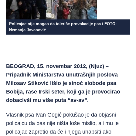
Policajac nije mogao da toleriše provokacije psa / FOTO:
Nemanja Jovanović
BEOGRAD, 15. novembar 2012, (Njuz) –
Pripadnik Ministarstva unutrašnjih poslova
Milosav Stiković lišio je sinoć slobode psa
Bobija, rase Irski seter, koji ga je provocirao
dobacivši mu više puta “av-av”.
Vlasnik psa Ivan Gogić pokušao je da objasni
policajcu da pas nije ništa loše mislio, ali mu je
policajac zapretio da će i njega uhapsiti ako