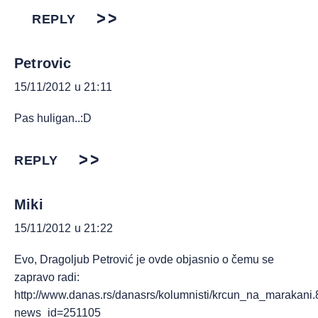
REPLY
Petrovic
15/11/2012 u 21:11
Pas huligan..:D
REPLY
Miki
15/11/2012 u 21:22
Evo, Dragoljub Petrović je ovde objasnio o čemu se
zapravo radi:
http://www.danas.rs/danasrs/kolumnisti/krcun_na_marakani.
news_id=251105