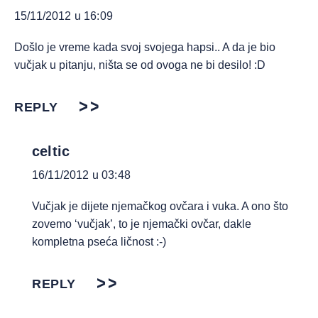
15/11/2012 u 16:09
Došlo je vreme kada svoj svojega hapsi.. A da je bio
vučjak u pitanju, ništa se od ovoga ne bi desilo! :D
REPLY
celtic
16/11/2012 u 03:48
Vučjak je dijete njemačkog ovčara i vuka. A ono što
zovemo ‘vučjak’, to je njemački ovčar, dakle
kompletna pseća ličnost :-)
REPLY