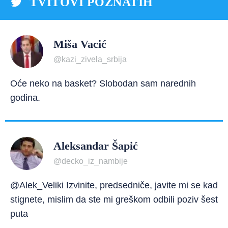
TVITOVI POZNATIH
Miša Vacić
@kazi_zivela_srbija
Oće neko na basket? Slobodan sam narednih
godina.
Aleksandar Šapić
@decko_iz_nambije
@Alek_Veliki Izvinite, predsedniče, javite mi se kad
stignete, mislim da ste mi greškom odbili poziv šest
puta