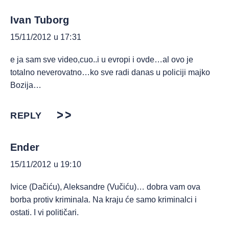
Ivan Tuborg
15/11/2012 u 17:31
e ja sam sve video,cuo..i u evropi i ovde…al ovo je
totalno neverovatno…ko sve radi danas u policiji majko
Bozija…
REPLY
Ender
15/11/2012 u 19:10
Ivice (Dačiću), Aleksandre (Vučiću)… dobra vam ova
borba protiv kriminala. Na kraju će samo kriminalci i
ostati. I vi političari.