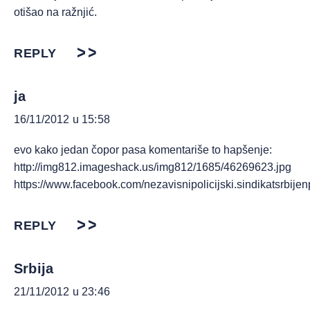
otišao na ražnjić.
REPLY
ја
16/11/2012 u 15:58
evo kako jedan čopor pasa komentariše to hapšenje:
http://img812.imageshack.us/img812/1685/46269623.jpg
https://www.facebook.com/nezavisnipolicijski.sindikatsrbi
REPLY
Srbija
21/11/2012 u 23:46