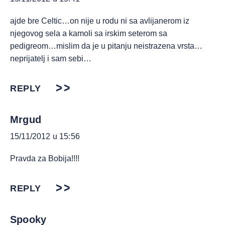
ajde bre Celtic…on nije u rodu ni sa avlijanerom iz
njegovog sela a kamoli sa irskim seterom sa
pedigreom…mislim da je u pitanju neistrazena vrsta…
neprijatelj i sam sebi…
REPLY
Mrgud
15/11/2012 u 15:56
Pravda za Bobija!!!!
REPLY
Spooky