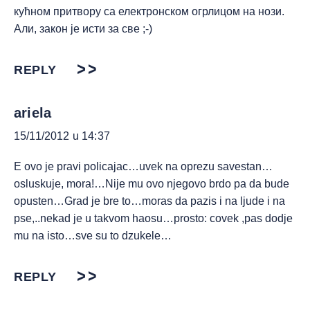
кућном притвору са електронском огрлицом на нози.
Али, закон је исти за све ;-)
REPLY
ariela
15/11/2012 u 14:37
E ovo je pravi policajac…uvek na oprezu savestan…
osluskuje, mora!…Nije mu ovo njegovo brdo pa da bude
opusten…Grad je bre to…moras da pazis i na ljude i na
pse,..nekad je u takvom haosu…prosto: covek ,pas dodje
mu na isto…sve su to dzukele…
REPLY