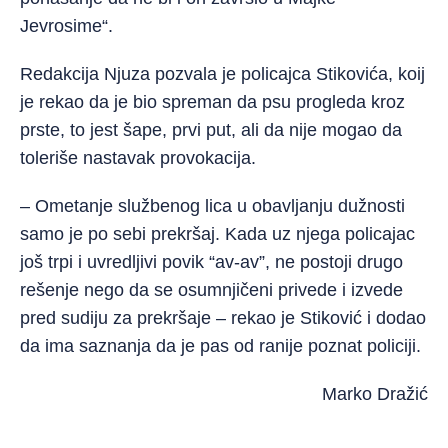
Jevrosime“.
Redakcija Njuza pozvala je policajca Stikovića, koij
je rekao da je bio spreman da psu progleda kroz
prste, to jest šape, prvi put, ali da nije mogao da
toleriše nastavak provokacija.
– Ometanje službenog lica u obavljanju dužnosti
samo je po sebi prekršaj. Kada uz njega policajac
još trpi i uvredljivi povik “av-av”, ne postoji drugo
rešenje nego da se osumnjičeni privede i izvede
pred sudiju za prekršaje – rekao je Stiković i dodao
da ima saznanja da je pas od ranije poznat policiji.
Marko Dražić