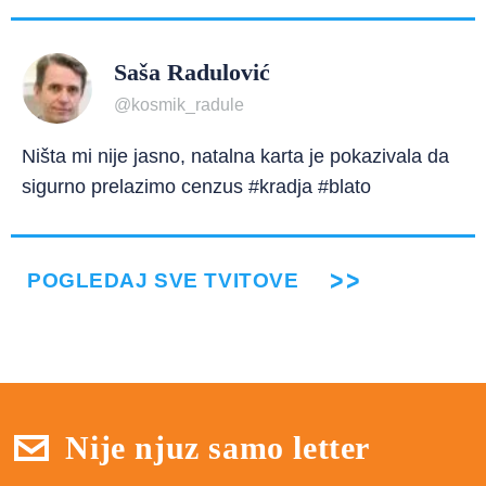
Saša Radulović
@kosmik_radule
Ništa mi nije jasno, natalna karta je pokazivala da
sigurno prelazimo cenzus #kradja #blato
POGLEDAJ SVE TVITOVE
Nije njuz samo letter