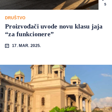
5
DRUŠTVO
Proizvođači uvode novu klasu jaja
“za funkcionere”
17. MAR. 2025.