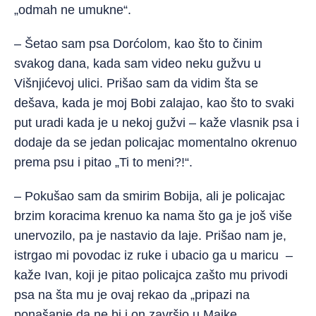
„odmah ne umukne“.
– Šetao sam psa Dorćolom, kao što to činim
svakog dana, kada sam video neku gužvu u
Višnjićevoj ulici. Prišao sam da vidim šta se
dešava, kada je moj Bobi zalajao, kao što to svaki
put uradi kada je u nekoj gužvi – kaže vlasnik psa i
dodaje da se jedan policajac momentalno okrenuo
prema psu i pitao „Ti to meni?!“.
– Pokušao sam da smirim Bobija, ali je policajac
brzim koracima krenuo ka nama što ga je još više
unervozilo, pa je nastavio da laje. Prišao nam je,
istrgao mi povodac iz ruke i ubacio ga u maricu –
kaže Ivan, koji je pitao policajca zašto mu privodi
psa na šta mu je ovaj rekao da „pripazi na
ponašanje da ne bi i on završio u Majke