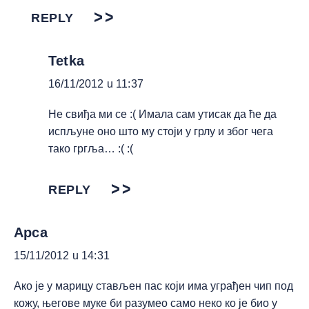
REPLY
Tetka
16/11/2012 u 11:37
Не свиђа ми се :( Имала сам утисак да ће да
испљуне оно што му стоји у грлу и због чега
тако гргља… :( :(
REPLY
Apca
15/11/2012 u 14:31
Ако је у марицу стављен пас који има уграђен чип под
кожу, његове муке би разумео само неко ко је био у