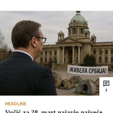
3
HEADLINE
Vučić za 28. mart najavio najveće