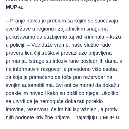
MUP-a.
– Pranje novca je problem sa kojim se suočavaju
sve države u regionu i zajedničkim snagama
pokušavamo da suzbijemo taj vid kriminala – kažu
u policiji. – Već duže vreme, naše službe rade
proveru lica čiji troškovi prevazilaze prijavljena
primanja. Istrage su intezivirane poslednjih dana, a
na informativni razgovor je privedeno više osoba
za koje je primećeno da toče pun rezervoar na
svojim automobilima. Svi oni će morati da dokažu
odakle im novac i kako su došli do njega. Ukoliko
se utvrdi da je nemoguće dokazati poreklo
imovine, rezervoari će im biti ispražnjeni, a protiv
njih podnete krivične prijave – najavljuju u MUP-u.