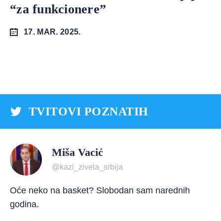
“za funkcionere”
17. MAR. 2025.
TVITOVI POZNATIH
Miša Vacić
@kazi_zivela_srbija
Oće neko na basket? Slobodan sam narednih
godina.