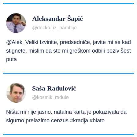
Aleksandar Šapić
@decko_iz_nambije
@Alek_Veliki Izvinite, predsedniče, javite mi se kad
stignete, mislim da ste mi greškom odbili poziv šest
puta
Saša Radulović
@kosmik_radule
Ništa mi nije jasno, natalna karta je pokazivala da
sigurno prelazimo cenzus #kradja #blato