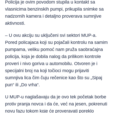
Policija je ovim povodom stupila u kontakt sa
vlasnicima benzinskih pumpi, prikupila snimke sa
nadzornih kamera i detaljno proverava sumnjive
aktivnosti.
– U ovu akciju su uključeni svi sektori MUP-a.
Pored policajaca koji su pojačali kontrolu na samim
pumpama, veliku pomoć nam pruža saobraćajna
policija, koja je dobila nalog da prilikom kontrole
proveri i nivo goriva u automobilu. Otvoren je i
specijalni broj na koji točioci mogu prijaviti
sumnjiva lica čim čuju rečenice kao što su „Sipaj
pun“ ili „Do vrha“.
U MUP-u naglašavaju da je ovo tek početak borbe
protiv pranja novca i da će, već na jesen, pokrenuti
novu fazu tokom koje će proveravati poreklo