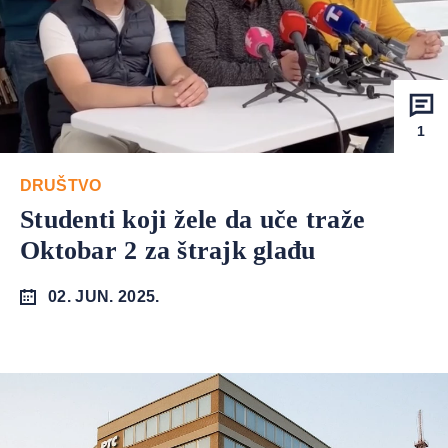
1
DRUŠTVO
Studenti koji žele da uče traže
Oktobar 2 za štrajk glađu
02. JUN. 2025.