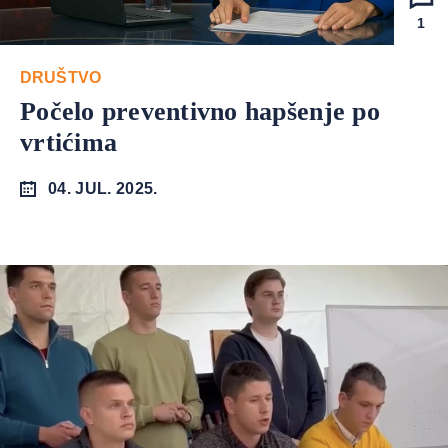
1
DRUŠTVO
Počelo preventivno hapšenje po
vrtićima
04. JUL. 2025.