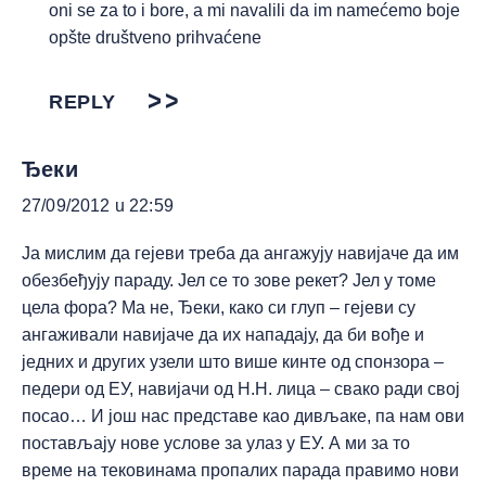
oni se za to i bore, a mi navalili da im namećemo boje
opšte društveno prihvaćene
REPLY
Ђеки
27/09/2012 u 22:59
Ја мислим да гејеви треба да ангажују навијаче да им
обезбеђују параду. Јел се то зове рекет? Јел у томе
цела фора? Ма не, Ђеки, како си глуп – гејеви су
ангаживали навијаче да их нападају, да би вође и
једних и других узели што више кинте од спонзора –
педери од ЕУ, навијачи од Н.Н. лица – свако ради свој
посао… И још нас представе као дивљаке, па нам ови
постављају нове услове за улаз у ЕУ. А ми за то
време на тековинама пропалих парада правимо нови