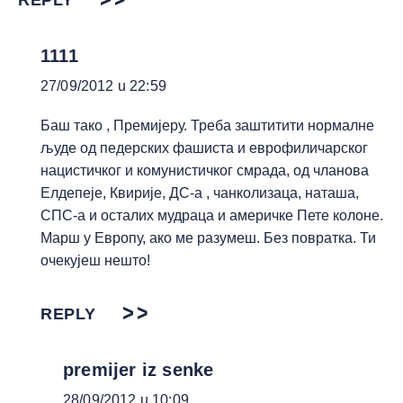
REPLY
1111
27/09/2012 u 22:59
Баш тако , Премијеру. Треба заштитити нормалне
људе од педерских фашиста и еврофиличарског
нацистичког и комунистичког смрада, од чланова
Елдепеје, Квирије, ДС-а , чанколизаца, наташа,
СПС-а и осталих мудраца и америчке Пете колоне.
Марш у Европу, ако ме разумеш. Без повратка. Ти
очекујеш нешто!
REPLY
premijer iz senke
28/09/2012 u 10:09