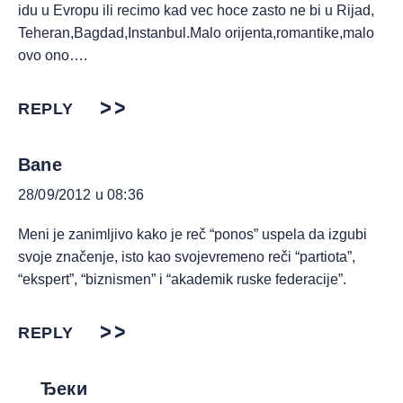
idu u Evropu ili recimo kad vec hoce zasto ne bi u Rijad,
Teheran,Bagdad,Instanbul.Malo orijenta,romantike,malo
ovo ono….
REPLY
Bane
28/09/2012 u 08:36
Meni je zanimljivo kako je reč “ponos” uspela da izgubi
svoje značenje, isto kao svojevremeno reči “partiota”,
“ekspert”, “biznismen” i “akademik ruske federacije”.
REPLY
Ђеки