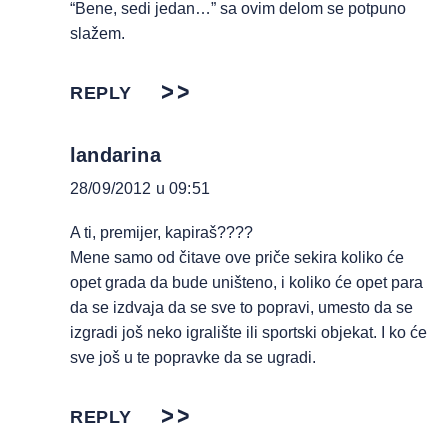
“Bene, sedi jedan…” sa ovim delom se potpuno
slažem.
REPLY
landarina
28/09/2012 u 09:51
A ti, premijer, kapiraš????
Mene samo od čitave ove priče sekira koliko će
opet grada da bude uništeno, i koliko će opet para
da se izdvaja da se sve to popravi, umesto da se
izgradi još neko igralište ili sportski objekat. I ko će
sve još u te popravke da se ugradi.
REPLY