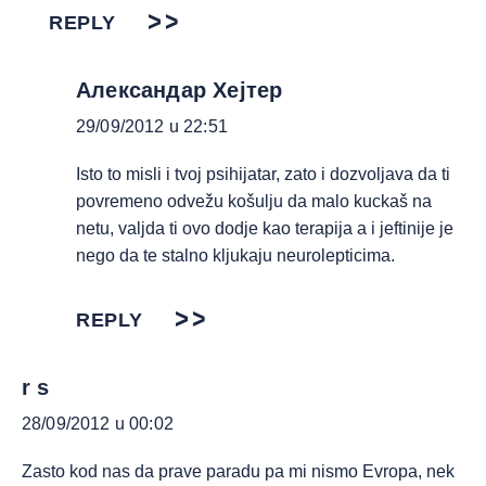
REPLY
Александар Хејтер
29/09/2012 u 22:51
Isto to misli i tvoj psihijatar, zato i dozvoljava da ti
povremeno odvežu košulju da malo kuckaš na
netu, valjda ti ovo dodje kao terapija a i jeftinije je
nego da te stalno kljukaju neurolepticima.
REPLY
r s
28/09/2012 u 00:02
Zasto kod nas da prave paradu pa mi nismo Evropa, nek