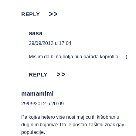
REPLY
sasa
29/09/2012 u 17:04
Mislim da bi najbolja bila parada koprofila… :)
REPLY
mamamimi
29/09/2012 u 20:09
Pa koji/a hetero više nosi majicu ili kišobran u
duginim bojama? I to je postao zaštitni znak gay
populacije.