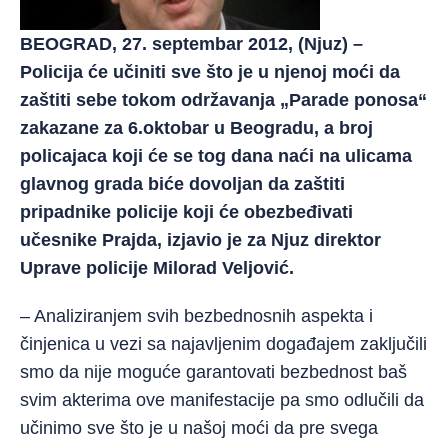
BEOGRAD, 27. septembar 2012, (Njuz) –
Policija će učiniti sve što je u njenoj moći da
zaštiti sebe tokom održavanja „Parade ponosa“
zakazane za 6.oktobar u Beogradu, a broj
policajaca koji će se tog dana naći na ulicama
glavnog grada biće dovoljan da zaštiti
pripadnike policije koji će obezbeđivati
učesnike Prajda, izjavio je za Njuz direktor
Uprave policije Milorad Veljović.
– Analiziranjem svih bezbednosnih aspekta i
činjenica u vezi sa najavljenim događajem zaključili
smo da nije moguće garantovati bezbednost baš
svim akterima ove manifestacije pa smo odlučili da
učinimo sve što je u našoj moći da pre svega