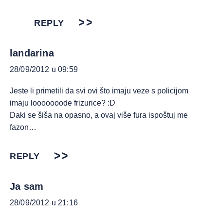
REPLY
landarina
28/09/2012 u 09:59
Jeste li primetili da svi ovi što imaju veze s policijom
imaju looooooode frizurice? :D
Daki se šiša na opasno, a ovaj više fura ispoštuj me
fazon…
REPLY
Ja sam
28/09/2012 u 21:16