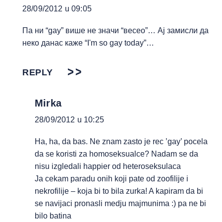
28/09/2012 u 09:05
Па ни “gay” више не значи “весео”… Ај замисли да
неко данас каже “I'm so gay today”…
REPLY
Mirka
28/09/2012 u 10:25
Ha, ha, da bas. Ne znam zasto je rec ’gay’ pocela
da se koristi za homoseksualce? Nadam se da
nisu izgledali happier od heteroseksulaca
Ja cekam paradu onih koji pate od zoofilije i
nekrofilije – koja bi to bila zurka! A kapiram da bi
se navijaci pronasli medju majmunima :) pa ne bi
bilo batina