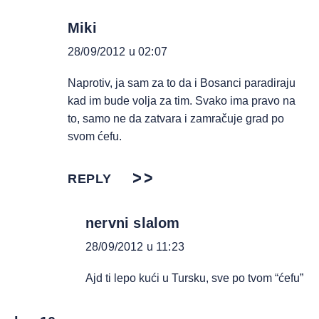
Miki
28/09/2012 u 02:07
Naprotiv, ja sam za to da i Bosanci paradiraju
kad im bude volja za tim. Svako ima pravo na
to, samo ne da zatvara i zamračuje grad po
svom ćefu.
REPLY
nervni slalom
28/09/2012 u 11:23
Ajd ti lepo kući u Tursku, sve po tvom “ćefu”