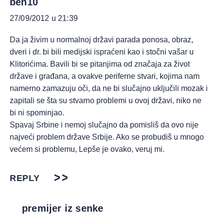
ben10
27/09/2012 u 21:39
Da ja živim u normalnoj državi parada ponosa, obraz,
dveri i dr. bi bili medijski ispraćeni kao i stočni vašar u
Klitorićima. Bavili bi se pitanjima od značaja za život
države i građana, a ovakve periferne stvari, kojima nam
namerno zamazuju oči, da ne bi slučajno uključili mozak i
zapitali se šta su stvarno problemi u ovoj državi, niko ne
bi ni spominjao.
Spavaj Srbine i nemoj slučajno da pomisliš da ovo nije
najveći problem države Srbije. Ako se probudiš u mnogo
većem si problemu, Lepše je ovako, veruj mi.
REPLY
premijer iz senke