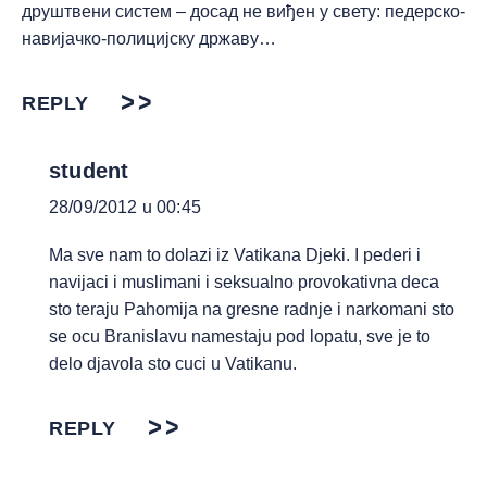
друштвени систем – досад не виђен у свету: педерско-
навијачко-полицијску државу…
REPLY
student
28/09/2012 u 00:45
Ma sve nam to dolazi iz Vatikana Djeki. I pederi i
navijaci i muslimani i seksualno provokativna deca
sto teraju Pahomija na gresne radnje i narkomani sto
se ocu Branislavu namestaju pod lopatu, sve je to
delo djavola sto cuci u Vatikanu.
REPLY