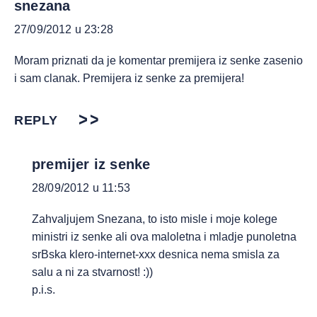
snezana
27/09/2012 u 23:28
Moram priznati da je komentar premijera iz senke zasenio
i sam clanak. Premijera iz senke za premijera!
REPLY
premijer iz senke
28/09/2012 u 11:53
Zahvaljujem Snezana, to isto misle i moje kolege
ministri iz senke ali ova maloletna i mladje punoletna
srBska klero-internet-xxx desnica nema smisla za
salu a ni za stvarnost! :))
p.i.s.