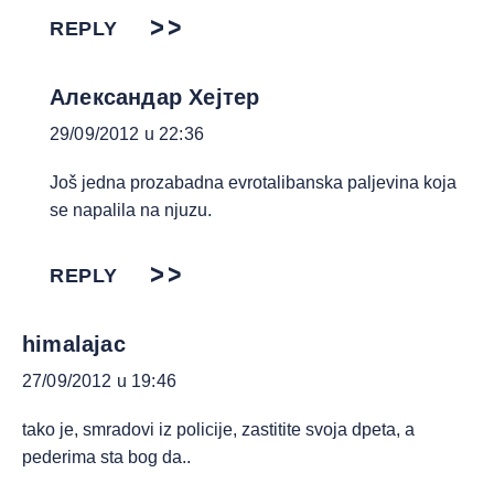
REPLY
Александар Хејтер
29/09/2012 u 22:36
Još jedna prozabadna evrotalibanska paljevina koja
se napalila na njuzu.
REPLY
himalajac
27/09/2012 u 19:46
tako je, smradovi iz policije, zastitite svoja dpeta, a
pederima sta bog da..