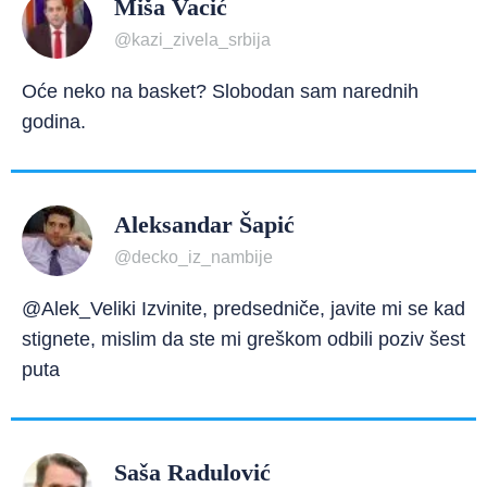
Miša Vacić
@kazi_zivela_srbija
Oće neko na basket? Slobodan sam narednih
godina.
Aleksandar Šapić
@decko_iz_nambije
@Alek_Veliki Izvinite, predsedniče, javite mi se kad
stignete, mislim da ste mi greškom odbili poziv šest
puta
Saša Radulović