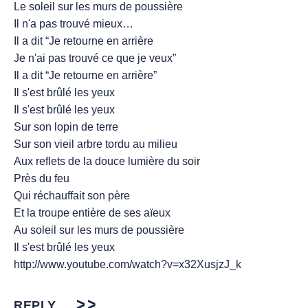
Le soleil sur les murs de poussière
Il n'a pas trouvé mieux…
Il a dit “Je retourne en arrière
Je n'ai pas trouvé ce que je veux”
Il a dit “Je retourne en arrière”
Il s'est brûlé les yeux
Il s'est brûlé les yeux
Sur son lopin de terre
Sur son vieil arbre tordu au milieu
Aux reflets de la douce lumière du soir
Près du feu
Qui réchauffait son père
Et la troupe entière de ses aïeux
Au soleil sur les murs de poussière
Il s'est brûlé les yeux
http://www.youtube.com/watch?v=x32XusjzJ_k
REPLY