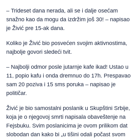
– Trideset dana nerada, ali se i dalje osećam
snažno kao da mogu da izdržim još 30! – napisao
je Živić pre 15-ak dana.
Koliko je Živić bio posvećen svojim aktivnostima,
najbolje govori sledeći tvit.
– Najbolji odmor posle jutarnje kafe ikad! Ustao u
11, popio kafu i onda dremnuo do 17h. Prespavao
sam 20 poziva i 15 sms poruka – napisao je
političar.
Živić je bio samostalni poslanik u Skupštini Srbije,
koja je o njegovoj smrti napisala obaveštenje na
Fejsbuku. Svim poslanicima je ovom prilikom dat
slobodan dan kako bi „u tišini odali počast svom