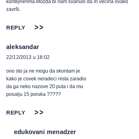
kontejnerima.Možda bi nam svanulo da ih većina ovako
završi.
REPLY
aleksandar
22/12/2013 u 16:02
ono sto ja ne mogu da skontam je
kako je covek neradeci nista zaradio
da ga neko nazove 20 puta i da mu
posalju 15 poruka ?????
REPLY
edukovani menadzer