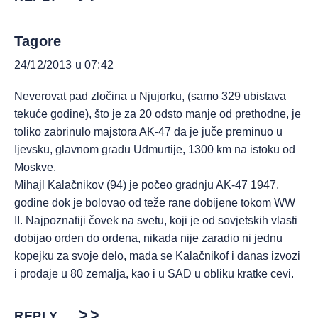
Tagore
24/12/2013 u 07:42
Neverovat pad zločina u Njujorku, (samo 329 ubistava
tekuće godine), što je za 20 odsto manje od prethodne, je
toliko zabrinulo majstora AK-47 da je juče preminuo u
Ijevsku, glavnom gradu Udmurtije, 1300 km na istoku od
Moskve.
Mihajl Kalačnikov (94) je počeo gradnju AK-47 1947.
godine dok je bolovao od teže rane dobijene tokom WW
II. Najpoznatiji čovek na svetu, koji je od sovjetskih vlasti
dobijao orden do ordena, nikada nije zaradio ni jednu
kopejku za svoje delo, mada se Kalačnikof i danas izvozi
i prodaje u 80 zemalja, kao i u SAD u obliku kratke cevi.
REPLY