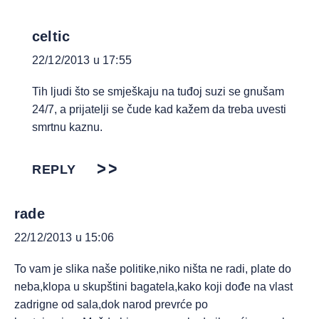
celtic
22/12/2013 u 17:55
Tih ljudi što se smješkaju na tuđoj suzi se gnušam
24/7, a prijatelji se čude kad kažem da treba uvesti
smrtnu kaznu.
REPLY
rade
22/12/2013 u 15:06
To vam je slika naše politike,niko ništa ne radi, plate do
neba,klopa u skupštini bagatela,kako koji dođe na vlast
zadrigne od sala,dok narod prevrće po