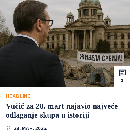
3
HEADLINE
Vučić za 28. mart najavio najveće
odlaganje skupa u istoriji
28. MAR. 2025.