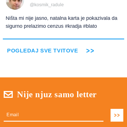
@kosmik_radule
Ništa mi nije jasno, natalna karta je pokazivala da
sigurno prelazimo cenzus #kradja #blato
POGLEDAJ SVE TVITOVE
Nije njuz samo letter