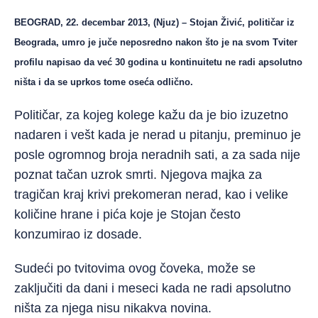
BEOGRAD, 22. decembar 2013, (Njuz) – Stojan Živić, političar iz
Beograda, umro je juče neposredno nakon što je na svom Tviter
profilu napisao da već 30 godina u kontinuitetu ne radi apsolutno
ništa i da se uprkos tome oseća odlično.
Političar, za kojeg kolege kažu da je bio izuzetno
nadaren i vešt kada je nerad u pitanju, preminuo je
posle ogromnog broja neradnih sati, a za sada nije
poznat tačan uzrok smrti. Njegova majka za
tragičan kraj krivi prekomeran nerad, kao i velike
količine hrane i pića koje je Stojan često
konzumirao iz dosade.
Sudeći po tvitovima ovog čoveka, može se
zaključiti da dani i meseci kada ne radi apsolutno
ništa za njega nisu nikakva novina.