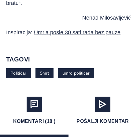
bratu“.
Nenad Milosavljević
Inspiracija:
Umrla posle 30 sati rada bez pauze
TAGOVI
Političar
Smrt
umro političar
KOMENTARI (18 )
POŠALJI KOMENTAR