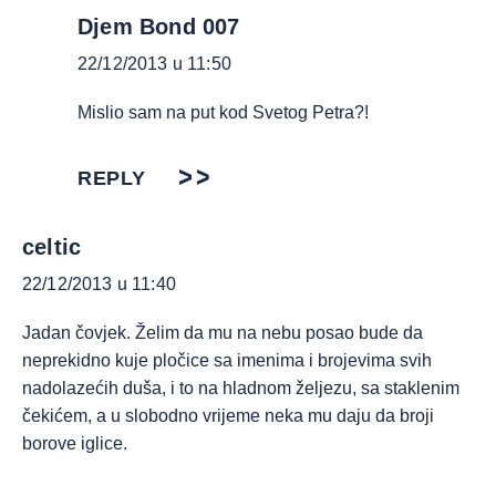
Djem Bond 007
22/12/2013 u 11:50
Mislio sam na put kod Svetog Petra?!
REPLY
celtic
22/12/2013 u 11:40
Jadan čovjek. Želim da mu na nebu posao bude da
neprekidno kuje pločice sa imenima i brojevima svih
nadolazećih duša, i to na hladnom željezu, sa staklenim
čekićem, a u slobodno vrijeme neka mu daju da broji
borove iglice.