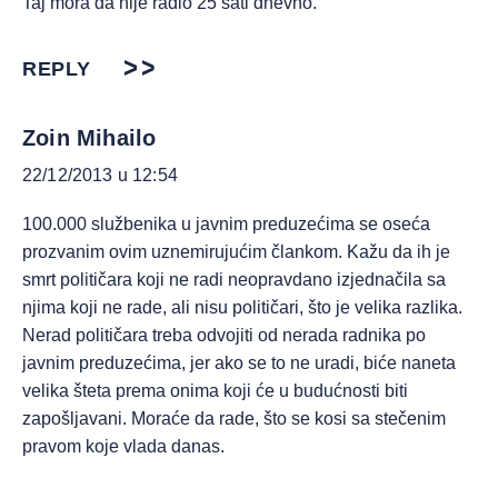
Taj mora da nije radio 25 sati dnevno.
REPLY
Zoin Mihailo
22/12/2013 u 12:54
100.000 službenika u javnim preduzećima se oseća
prozvanim ovim uznemirujućim člankom. Kažu da ih je
smrt političara koji ne radi neopravdano izjednačila sa
njima koji ne rade, ali nisu političari, što je velika razlika.
Nerad političara treba odvojiti od nerada radnika po
javnim preduzećima, jer ako se to ne uradi, biće naneta
velika šteta prema onima koji će u budućnosti biti
zapošljavani. Moraće da rade, što se kosi sa stečenim
pravom koje vlada danas.