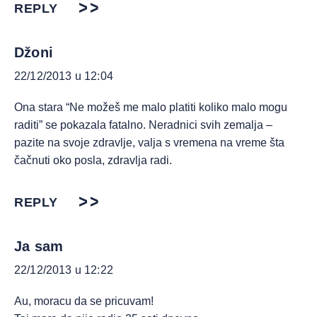
REPLY
Džoni
22/12/2013 u 12:04
Ona stara “Ne možeš me malo platiti koliko malo mogu
raditi” se pokazala fatalno. Neradnici svih zemalja –
pazite na svoje zdravlje, valja s vremena na vreme šta
čačnuti oko posla, zdravlja radi.
REPLY
Ja sam
22/12/2013 u 12:22
Au, moracu da se pricuvam!