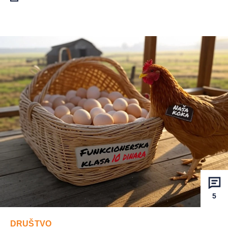
5
DRUŠTVO