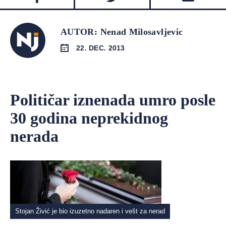
AUTOR: Nenad Milosavljevic
22. DEC. 2013
Političar iznenada umro posle
30 godina neprekidnog
nerada
Stojan Živić je bio izuzetno nadaren i vešt za nerad