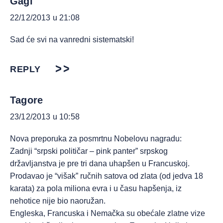
Gagi
22/12/2013 u 21:08
Sad će svi na vanredni sistematski!
REPLY
Tagore
23/12/2013 u 10:58
Nova preporuka za posmrtnu Nobelovu nagradu:
Zadnji “srpski političar – pink panter” srpskog
državljanstva je pre tri dana uhapšen u Francuskoj.
Prodavao je “višak” ručnih satova od zlata (od jedva 18
karata) za pola miliona evra i u času hapšenja, iz
nehotice nije bio naoružan.
Engleska, Francuska i Nemačka su obećale zlatne vize