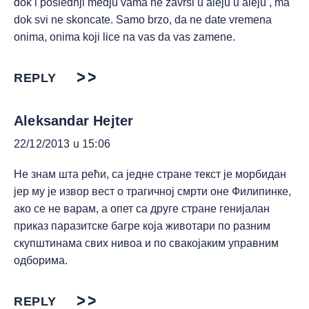
dok i poslednji medju vama ne zavrsi u aleju u aleju , ma
dok svi ne skoncate. Samo brzo, da ne date vremena
onima, onima koji lice na vas da vas zamene.
REPLY
Aleksandar Hejter
22/12/2013 u 15:06
Не знам шта рећи, са једне стране текст је морбидан
јер му је извор вест о трагичној смрти оне Филипинке,
ако се не варам, а опет са друге стране генијалан
приказ паразитске багре која животари по разним
скупштинама свих нивоа и по свакојаким управним
одборима.
REPLY