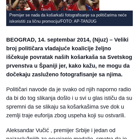
Premijer se nada da košarkaši fotografisanje sa političarima neće
iskoristiti za ličnu promociju/FOTO: AP-TANJUG
BEOGRAD, 14. septembar 2014, (Njuz) – Veliki
broj političara vladajuće koalicije željno
iščekuje povratak naših košarkaša sa Svetskog
prvenstva u Španiji jer, kako kažu, ne mogu da
dočekaju zasluženo fotografisanje sa njima.
Političari navode da je svako od njih naporno radio
da bi do tog slikanja došlo i u svi u glas ističu da su
spremni da se slikaju sa košarkašima sve dok u
zemlji traje euforija zbog uspeha koji su ostvarili.
Aleksandar Vučić , premijer Srbije i jedan od