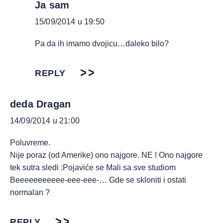
Ja sam
15/09/2014 u 19:50
Pa da ih imamo dvojicu…daleko bilo?
REPLY
deda Dragan
14/09/2014 u 21:00
Poluvreme.
Nije poraz (od Amerike) ono najgore. NE ! Ono najgore
tek sutra sledi :Pojaviće se Mali sa sve studiom
Beeeeeeeeeee-eee-eee-… Gde se skloniti i ostati
normalan ?
REPLY