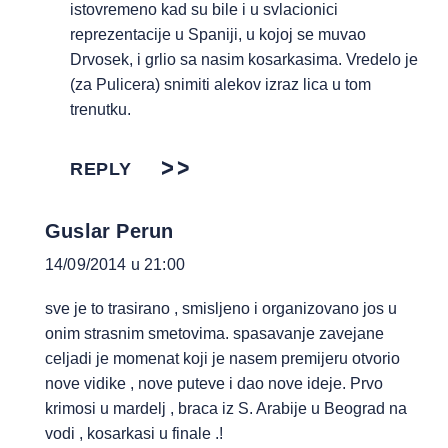
istovremeno kad su bile i u svlacionici
reprezentacije u Spaniji, u kojoj se muvao
Drvosek, i grlio sa nasim kosarkasima. Vredelo je
(za Pulicera) snimiti alekov izraz lica u tom
trenutku.
REPLY
Guslar Perun
14/09/2014 u 21:00
sve je to trasirano , smisljeno i organizovano jos u
onim strasnim smetovima. spasavanje zavejane
celjadi je momenat koji je nasem premijeru otvorio
nove vidike , nove puteve i dao nove ideje. Prvo
krimosi u mardelj , braca iz S. Arabije u Beograd na
vodi , kosarkasi u finale .!