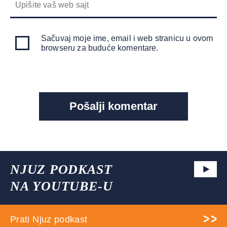
Sačuvaj moje ime, email i web stranicu u ovom
browseru za buduće komentare.
NJUZ PODKAST
NA YOUTUBE-U
Prati Njuz podkast