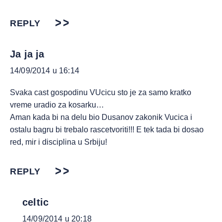
REPLY
Ja ja ja
14/09/2014 u 16:14
Svaka cast gospodinu VUcicu sto je za samo kratko
vreme uradio za kosarku…
Aman kada bi na delu bio Dusanov zakonik Vucica i
ostalu bagru bi trebalo rascetvoriti!!! E tek tada bi dosao
red, mir i disciplina u Srbiju!
REPLY
celtic
14/09/2014 u 20:18