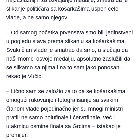
najzaslužnijih za osvajanje medalje, smatra da je
slikanje političara sa košarkašima uspeh cele
vlade, a ne samo njegov.
– Od samog početka prvenstva smo bili jedinstveni
u pogledu stava prema slikanju sa košarkašima.
Svaki član vlade je smatrao da smo, u slučaju da
naši momci osvoje medalju, apsolutno zaslužili da
se slikamo sa njima i na to sam jako ponosan –
rekao je Vučić.
– Lično sam se založio za to da se košarkašima
omogući rukovanje i fotografisanje sa svakim
članom vlade pojedinačno jer su mnogi ministri
pratili ne samo polufinale i četvrtfinale, već i
utakmicu osmine finala sa Grcima – istakao je
premijer.