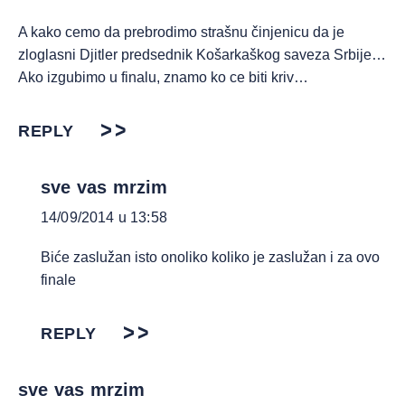
A kako cemo da prebrodimo strašnu činjenicu da je
zloglasni Djitler predsednik Košarkaškog saveza Srbije…
Ako izgubimo u finalu, znamo ko ce biti kriv…
REPLY
sve vas mrzim
14/09/2014 u 13:58
Biće zaslužan isto onoliko koliko je zaslužan i za ovo
finale
REPLY
sve vas mrzim