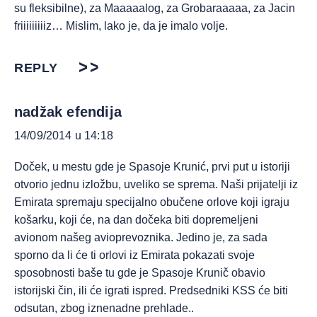
su fleksibilne), za Maaaaalog, za Grobaraaaaa, za Jacin
friiiiiiiiiz… Mislim, lako je, da je imalo volje.
REPLY
nadžak efendija
14/09/2014 u 14:18
Doček, u mestu gde je Spasoje Krunić, prvi put u istoriji
otvorio jednu izložbu, uveliko se sprema. Naši prijatelji iz
Emirata spremaju specijalno obučene orlove koji igraju
košarku, koji će, na dan dočeka biti dopremeljeni
avionom našeg avioprevoznika. Jedino je, za sada
sporno da li će ti orlovi iz Emirata pokazati svoje
sposobnosti baše tu gde je Spasoje Krunič obavio
istorijski čin, ili će igrati ispred. Predsedniki KSS će biti
odsutan, zbog iznenadne prehlade..