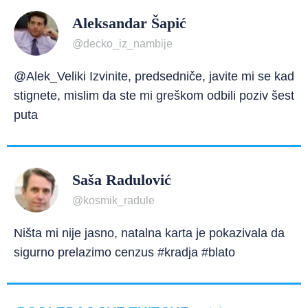
Aleksandar Šapić
@decko_iz_nambije
@Alek_Veliki Izvinite, predsedniče, javite mi se kad
stignete, mislim da ste mi greškom odbili poziv šest
puta
Saša Radulović
@kosmik_radule
Ništa mi nije jasno, natalna karta je pokazivala da
sigurno prelazimo cenzus #kradja #blato