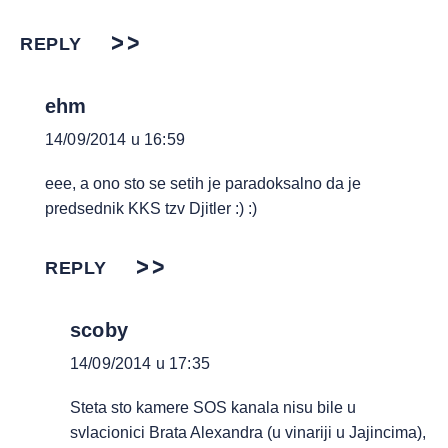
REPLY
ehm
14/09/2014 u 16:59
eee, a ono sto se setih je paradoksalno da je
predsednik KKS tzv Djitler :) :)
REPLY
scoby
14/09/2014 u 17:35
Steta sto kamere SOS kanala nisu bile u
svlacionici Brata Alexandra (u vinariji u Jajincima),