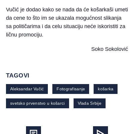
Vučić je dodao kako se nada da će košarkaši umeti
da cene to što im se ukazala mogućnost slikanja
sa političarima i da celu situaciju neće iskoristiti za
ličnu promociju.
Soko Sokolović
TAGOVI
Aleksandar Vučić
Fotografisanje
košarka
svetsko prvenstvo u košarci
Vlada Srbije