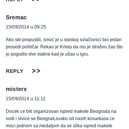
Sremac
15/09/2014 u 09:25
Ako ste propustili, sinoć je u srpskoj svlačionici bio jedan
prosedi političar. Rekao je Krletu da mu je strašno žao što
je pogodio dve stative kad je ušao u igru.
REPLY
misterx
15/09/2014 u 11:11
Docek ce biti organizovan ispred makete Beograda na
vodi i slvice se Beograd,svako od nasih kosarkasa ce
moci jednom sa medaljom da se slika ispred makete