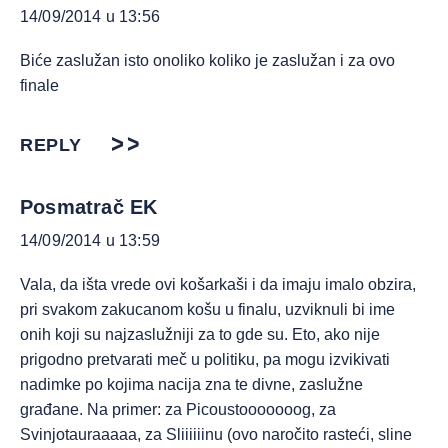
14/09/2014 u 13:56
Biće zaslužan isto onoliko koliko je zaslužan i za ovo
finale
REPLY
Posmatrač EK
14/09/2014 u 13:59
Vala, da išta vrede ovi košarkaši i da imaju imalo obzira,
pri svakom zakucanom košu u finalu, uzviknuli bi ime
onih koji su najzaslužniji za to gde su. Eto, ako nije
prigodno pretvarati meč u politiku, pa mogu izvikivati
nadimke po kojima nacija zna te divne, zaslužne
građane. Na primer: za Picoustooooooog, za
Svinjotauraaaaa, za Sliiiiiinu (ovo naročito rasteći, sline