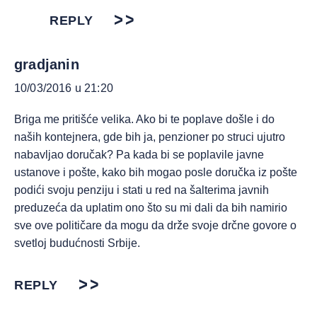
REPLY
gradjanin
10/03/2016 u 21:20
Briga me pritišće velika. Ako bi te poplave došle i do
naših kontejnera, gde bih ja, penzioner po struci ujutro
nabavljao doručak? Pa kada bi se poplavile javne
ustanove i pošte, kako bih mogao posle doručka iz pošte
podići svoju penziju i stati u red na šalterima javnih
preduzeća da uplatim ono što su mi dali da bih namirio
sve ove političare da mogu da drže svoje drčne govore o
svetloj budućnosti Srbije.
REPLY