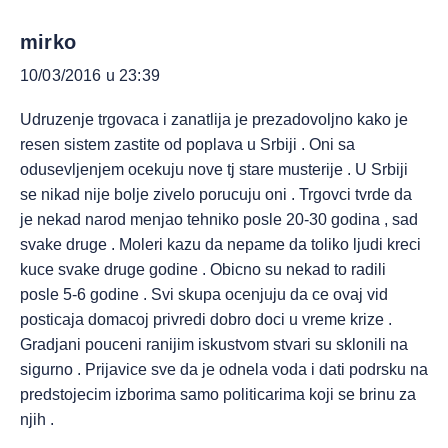
mirko
10/03/2016 u 23:39
Udruzenje trgovaca i zanatlija je prezadovoljno kako je
resen sistem zastite od poplava u Srbiji . Oni sa
odusevljenjem ocekuju nove tj stare musterije . U Srbiji
se nikad nije bolje zivelo porucuju oni . Trgovci tvrde da
je nekad narod menjao tehniko posle 20-30 godina , sad
svake druge . Moleri kazu da nepame da toliko ljudi kreci
kuce svake druge godine . Obicno su nekad to radili
posle 5-6 godine . Svi skupa ocenjuju da ce ovaj vid
posticaja domacoj privredi dobro doci u vreme krize .
Gradjani pouceni ranijim iskustvom stvari su sklonili na
sigurno . Prijavice sve da je odnela voda i dati podrsku na
predstojecim izborima samo politicarima koji se brinu za
njih .