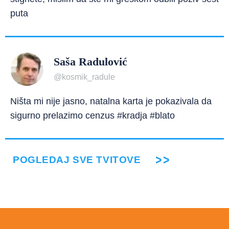
puta
Saša Radulović
@kosmik_radule
Ništa mi nije jasno, natalna karta je pokazivala da
sigurno prelazimo cenzus #kradja #blato
POGLEDAJ SVE TVITOVE