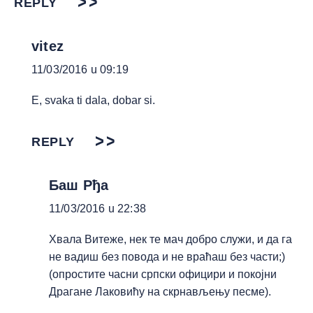
REPLY
vitez
11/03/2016 u 09:19
E, svaka ti dala, dobar si.
REPLY
Баш Рђа
11/03/2016 u 22:38
Хвала Витеже, нек те мач добро служи, и да га
не вадиш без повода и не враћаш без части;)
(опростите часни српски официри и покојни
Драгане Лаковићу на скрнављењу песме).