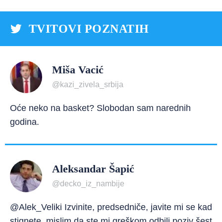
TVITOVI POZNATIH
Miša Vacić
@kazi_zivela_srbija
Oće neko na basket? Slobodan sam narednih
godina.
Aleksandar Šapić
@decko_iz_nambije
@Alek_Veliki Izvinite, predsedniče, javite mi se kad
stignete, mislim da ste mi greškom odbili poziv šest