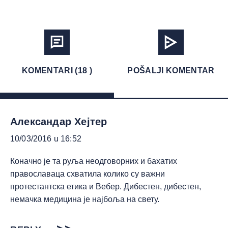
KOMENTARI (18 )
POŠALJI KOMENTAR
Александар Хејтер
10/03/2016 u 16:52
Коначно је та руља неодговорних и бахатих
православаца схватила колико су важни
протестантска етика и Вебер. Дибестен, дибестен,
немачка медицина је најбоља на свету.