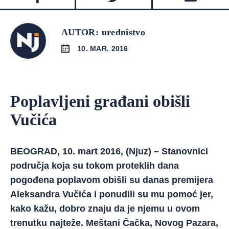
AUTOR: urednistvo
10. MAR. 2016
Poplavljeni građani obišli
Vučića
BEOGRAD, 10. mart 2016, (Njuz) – Stanovnici
područja koja su tokom proteklih dana
pogođena poplavom obišli su danas premijera
Aleksandra Vučića i ponudili su mu pomoć jer,
kako kažu, dobro znaju da je njemu u ovom
trenutku najteže. Meštani Čačka, Novog Pazara,