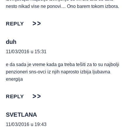
nesto nikad vise ne ponovi… Ono barem tokom izbora.
REPLY
duh
11/03/2016 u 15:31
e da sada je vreme kada ga treba tešiti za to su najbolji
penzioneri sns-ovci iz njih naprosto izbija ljubavna
energija
REPLY
SVETLANA
11/03/2016 u 19:43