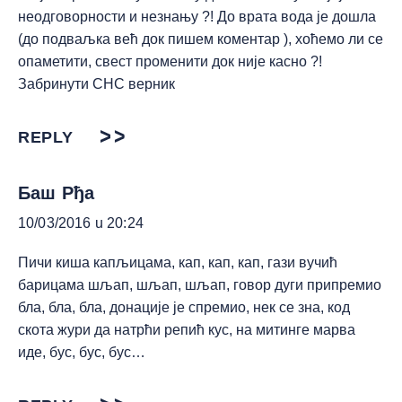
неодговорности и незнању ?! До врата вода је дошла
(до подваљка већ док пишем коментар ), хоћемо ли се
опаметити, свест променити док није касно ?!
Забринути СНС верник
REPLY
Баш Рђа
10/03/2016 u 20:24
Пичи киша капљицама, кап, кап, кап, гази вучић
барицама шљап, шљап, шљап, говор дуги припремио
бла, бла, бла, донације је спремио, нек се зна, код
скота жури да натрћи репић кус, на митинге марва
иде, бус, бус, бус…