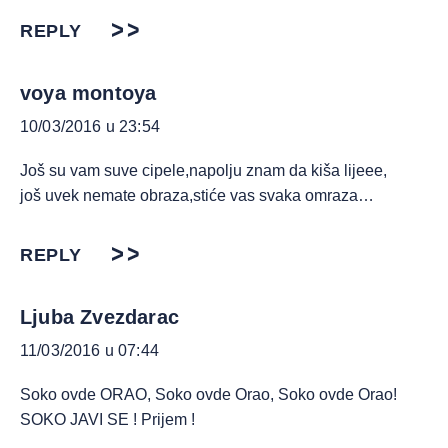
REPLY
voya montoya
10/03/2016 u 23:54
Još su vam suve cipele,napolju znam da kiša lijeee,
još uvek nemate obraza,stiće vas svaka omraza…
REPLY
Ljuba Zvezdarac
11/03/2016 u 07:44
Soko ovde ORAO, Soko ovde Orao, Soko ovde Orao!
SOKO JAVI SE ! Prijem !