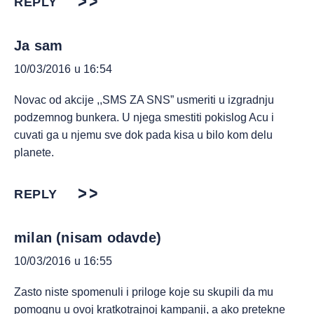
REPLY
Ja sam
10/03/2016 u 16:54
Novac od akcije ,,SMS ZA SNS” usmeriti u izgradnju
podzemnog bunkera. U njega smestiti pokislog Acu i
cuvati ga u njemu sve dok pada kisa u bilo kom delu
planete.
REPLY
milan (nisam odavde)
10/03/2016 u 16:55
Zasto niste spomenuli i priloge koje su skupili da mu
pomognu u ovoj kratkotrajnoj kampanji, a ako pretekne