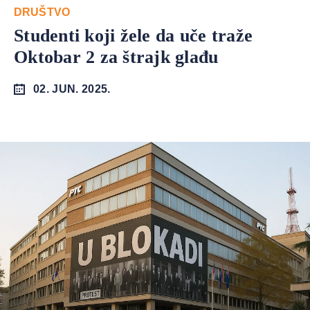
DRUŠTVO
Studenti koji žele da uče traže
Oktobar 2 za štrajk glađu
02. JUN. 2025.