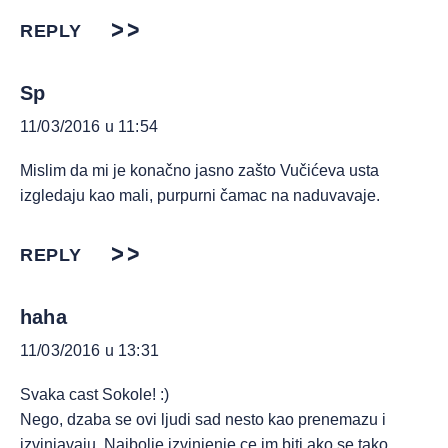
REPLY
Sp
11/03/2016 u 11:54
Mislim da mi je konačno jasno zašto Vučićeva usta
izgledaju kao mali, purpurni čamac na naduvavaje.
REPLY
haha
11/03/2016 u 13:31
Svaka cast Sokole! :)
Nego, dzaba se ovi ljudi sad nesto kao prenemazu i
izvinjavaju. Najbolje izvinjenje ce im biti ako se tako