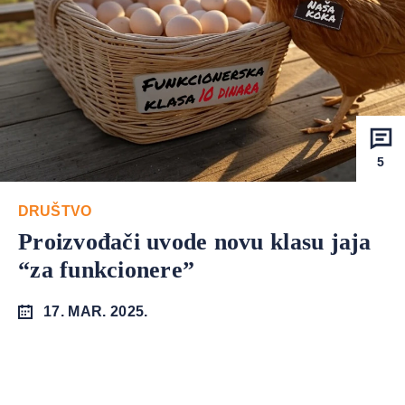
5
DRUŠTVO
Proizvođači uvode novu klasu jaja
“za funkcionere”
17. MAR. 2025.