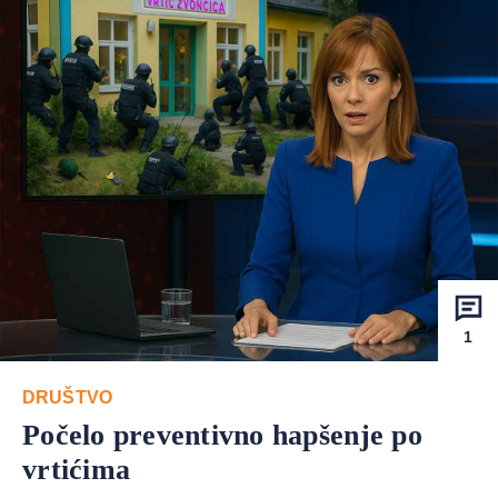
1
DRUŠTVO
Počelo preventivno hapšenje po
vrtićima