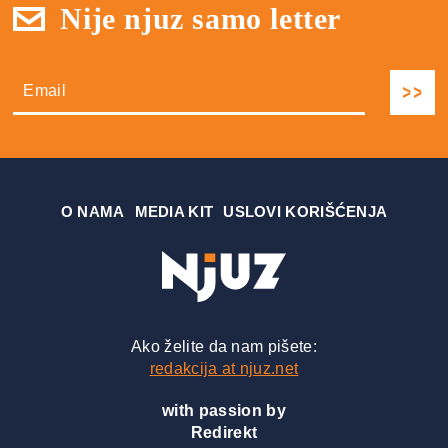
Nije njuz samo letter
О NAMA
MEDIA KIT
USLOVI KORIŠĆENJA
Ako želite da nam pišete:
redakcija at njuz.net
with passion by
Redirekt