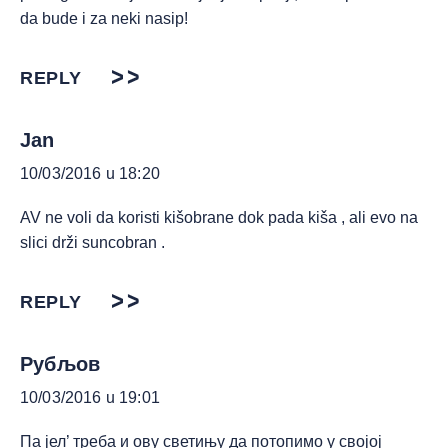
da bude i za neki nasip!
REPLY
Jan
10/03/2016 u 18:20
AV ne voli da koristi kišobrane dok pada kiša , ali evo na
slici drži suncobran .
REPLY
Рубљов
10/03/2016 u 19:01
Па јел’ треба и ову светињу да потопимо у својој