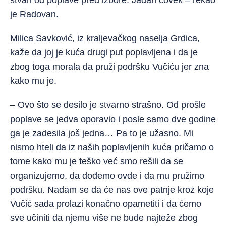
stvari od poplave pred izbore. Jadan čovek – rekao
je Radovan.
Milica Savković, iz kraljevačkog naselja Grdica,
kaže da joj je kuća drugi put poplavljena i da je
zbog toga morala da pruži podršku Vučiću jer zna
kako mu je.
– Ovo što se desilo je stvarno strašno. Od prošle
poplave se jedva oporavio i posle samo dve godine
ga je zadesila još jedna… Pa to je užasno. Mi
nismo hteli da iz naših poplavljenih kuća pričamo o
tome kako mu je teško već smo rešili da se
organizujemo, da dođemo ovde i da mu pružimo
podršku. Nadam se da će nas ove patnje kroz koje
Vučić sada prolazi konačno opametiti i da ćemo
sve učiniti da njemu više ne bude najteže zbog