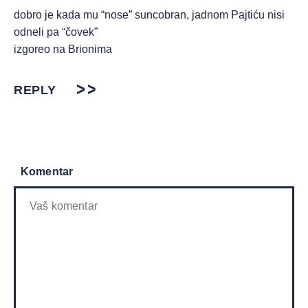
dobro je kada mu “nose” suncobran, jadnom Pajtiću nisi
odneli pa “čovek”
izgoreo na Brionima
REPLY
Komentar