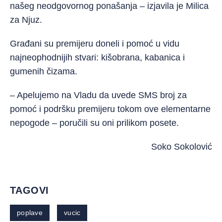
našeg neodgovornog ponašanja – izjavila je Milica
za Njuz.
Građani su premijeru doneli i pomoć u vidu
najneophodnijih stvari: kišobrana, kabanica i
gumenih čizama.
– Apelujemo na Vladu da uvede SMS broj za
pomoć i podršku premijeru tokom ove elementarne
nepogode – poručili su oni prilikom posete.
Soko Sokolović
TAGOVI
poplave
vucic