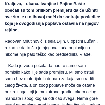
Kraljeva, Lučana, Ivanjice i Bajine Bašte
obećali su tom prilikom premijeru da će učiniti
sve što je u njihovoj moći da saniraju posledice
koje je ovogodišnja poplava ostavila na njegov
rejting.
Radovan Milutinović iz
sela Dljin, u opštini Lučani,
rekao je da to što je njegova kuća poplavljena
nikome nije palo teško kao predsedniku Vlade.
– Kada je voda počela da nadire samo sam
pomislio kako li je sada premijeru. Mi smo ostali
samo bez materijalnih dobara za koja smo radili
celog života, a on zbog poplave može da ostane
bez rejtinga koji je mukotrpno gradio tokom celog
mandata i zbog kog se odricao svega. Nema gore