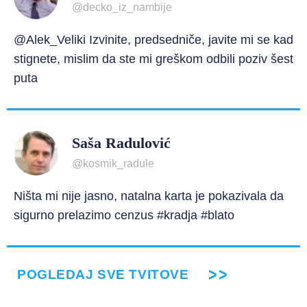
@decko_iz_nambije
@Alek_Veliki Izvinite, predsedniče, javite mi se kad
stignete, mislim da ste mi greškom odbili poziv šest
puta
Saša Radulović
@kosmik_radule
Ništa mi nije jasno, natalna karta je pokazivala da
sigurno prelazimo cenzus #kradja #blato
POGLEDAJ SVE TVITOVE