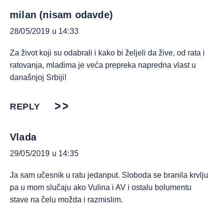
milan (nisam odavde)
28/05/2019 u 14:33
Za život koji su odabrali i kako bi željeli da žive, od rata i
ratovanja, mladima je veća prepreka napredna vlast u
današnjoj Srbiji!
REPLY
Vlada
29/05/2019 u 14:35
Ja sam učesnik u ratu jedanput. Sloboda se branila krvlju
pa u mom slučaju ako Vulina i AV i ostalu bolumentu
stave na čelu možda i razmislim.