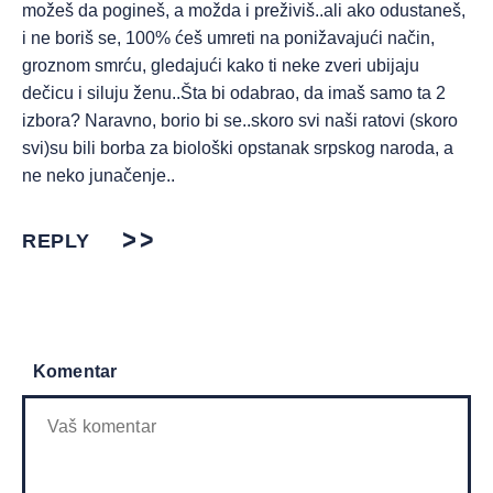
možeš da pogineš, a možda i preživiš..ali ako odustaneš,
i ne boriš se, 100% ćeš umreti na ponižavajući način,
groznom smrću, gledajući kako ti neke zveri ubijaju
dečicu i siluju ženu..Šta bi odabrao, da imaš samo ta 2
izbora? Naravno, borio bi se..skoro svi naši ratovi (skoro
svi)su bili borba za biološki opstanak srpskog naroda, a
ne neko junačenje..
REPLY
Komentar