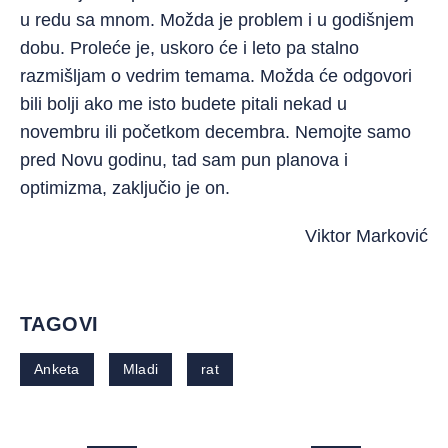
u redu sa mnom. Možda je problem i u godišnjem
dobu. Proleće je, uskoro će i leto pa stalno
razmišljam o vedrim temama. Možda će odgovori
bili bolji ako me isto budete pitali nekad u
novembru ili početkom decembra. Nemojte samo
pred Novu godinu, tad sam pun planova i
optimizma, zaključio je on.
Viktor Marković
TAGOVI
Anketa
Mladi
rat