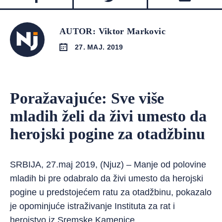
AUTOR: Viktor Markovic
27. MAJ. 2019
Poražavajuće: Sve više
mladih želi da živi umesto da
herojski pogine za otadžbinu
SRBIJA, 27.maj 2019, (Njuz) – Manje od polovine
mladih bi pre odabralo da živi umesto da herojski
pogine u predstojećem ratu za otadžbinu, pokazalo
je opominjuće istraživanje Instituta za rat i
herojstvo iz Sremske Kamenice.