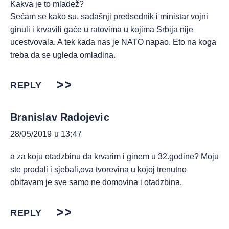
Kakva je to mladež?
Sećam se kako su, sadašnji predsednik i ministar vojni
ginuli i krvavili gaće u ratovima u kojima Srbija nije
ucestvovala. A tek kada nas je NATO napao. Eto na koga
treba da se ugleda omladina.
REPLY
Branislav Radojevic
28/05/2019 u 13:47
a za koju otadzbinu da krvarim i ginem u 32.godine? Moju
ste prodali i sjebali,ova tvorevina u kojoj trenutno
obitavam je sve samo ne domovina i otadzbina.
REPLY