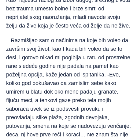
Kao najčešći razlog za izbor dugog, srećnog života
bez trauma umesto bolne i brze smrti od
neprijateljskog naoružanja, mladi navode svoju
želju da žive koja je često veća od želje da ne žive.
– Razmišljao sam o načinima na koje bih voleo da
završim svoj život, kao I kada bih voleo da se to
desi, i gotovo nikad mi pogibija u ratu od prostrelne
rane sledeće godine nije padala na pamet kao
poželjna opcija, kaže jedan od ispitanika. -Evo,
koliko god pokušavao da zamislim sebe kako
umirem u blatu dok oko mene padaju granate,
fijuču meci, a tenkovi gaze preko tela mojih
saboraca uvek se iz podsvesti provuku i
preovladaju slike plaža, zgodnih devojaka,
putovanja, smeha na koje se nadovezuju venčanje,
deca, njihove prve reči i koraci… Ne znam šta nije