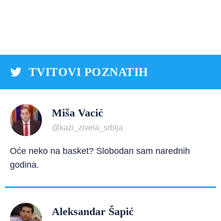
TVITOVI POZNATIH
Miša Vacić
@kazi_zivela_srbija
Oće neko na basket? Slobodan sam narednih
godina.
Aleksandar Šapić