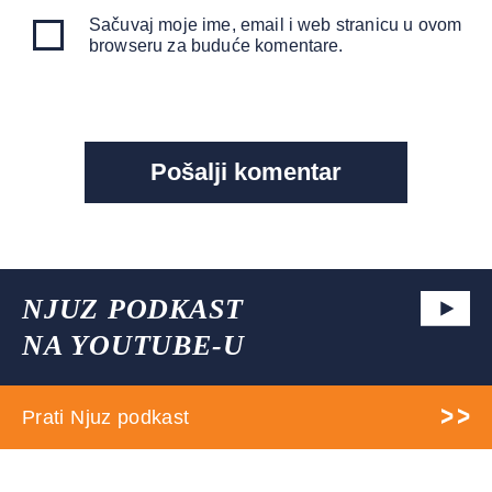
Sačuvaj moje ime, email i web stranicu u ovom
browseru za buduće komentare.
NJUZ PODKAST
NA YOUTUBE-U
Prati Njuz podkast