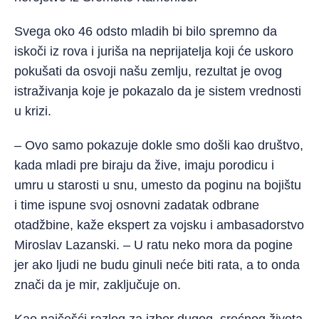
Svega oko 46 odsto mladih bi bilo spremno da
iskoči iz rova i juriša na neprijatelja koji će uskoro
pokušati da osvoji našu zemlju, rezultat je ovog
istraživanja koje je pokazalo da je sistem vrednosti
u krizi.
– Ovo samo pokazuje dokle smo došli kao društvo,
kada mladi pre biraju da žive, imaju porodicu i
umru u starosti u snu, umesto da poginu na bojištu
i time ispune svoj osnovni zadatak odbrane
otadžbine, kaže ekspert za vojsku i ambasadorstvo
Miroslav Lazanski. – U ratu neko mora da pogine
jer ako ljudi ne budu ginuli neće biti rata, a to onda
znači da je mir, zaključuje on.