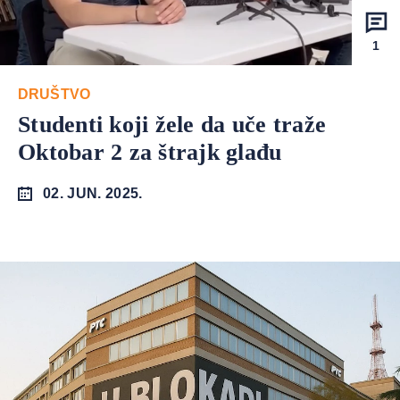
1
DRUŠTVO
Studenti koji žele da uče traže
Oktobar 2 za štrajk glađu
02. JUN. 2025.