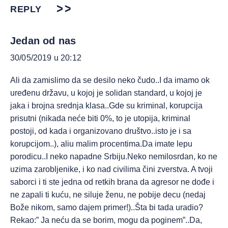
REPLY
Jedan od nas
30/05/2019 u 20:12
Ali da zamislimo da se desilo neko čudo..I da imamo ok
uređenu državu, u kojoj je solidan standard, u kojoj je
jaka i brojna srednja klasa..Gde su kriminal, korupcija
prisutni (nikada neće biti 0%, to je utopija, kriminal
postoji, od kada i organizovano društvo..isto je i sa
korupcijom..), aliu malim procentima.Da imate lepu
porodicu..I neko napadne Srbiju.Neko nemilosrdan, ko ne
uzima zarobljenike, i ko nad civilima čini zverstva. A tvoji
saborci i ti ste jedna od retkih brana da agresor ne dođe i
ne zapali ti kuću, ne siluje ženu, ne pobije decu (nedaj
Bože nikom, samo dajem primer!)..Šta bi tada uradio?
Rekao:” Ja neću da se borim, mogu da poginem”..Da,