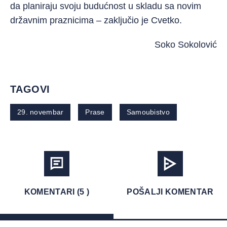
da planiraju svoju budućnost u skladu sa novim
državnim praznicima – zaključio je Cvetko.
Soko Sokolović
TAGOVI
29. novembar
Prase
Samoubistvo
KOMENTARI (5 )
POŠALJI KOMENTAR