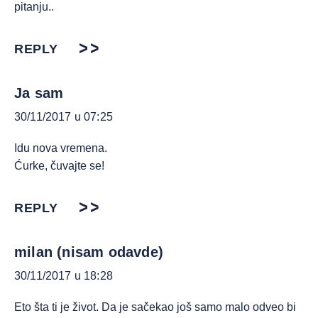
pitanju..
REPLY
Ja sam
30/11/2017 u 07:25
Idu nova vremena.
Ćurke, čuvajte se!
REPLY
milan (nisam odavde)
30/11/2017 u 18:28
Eto šta ti je život. Da je sačekao još samo malo odveo bi