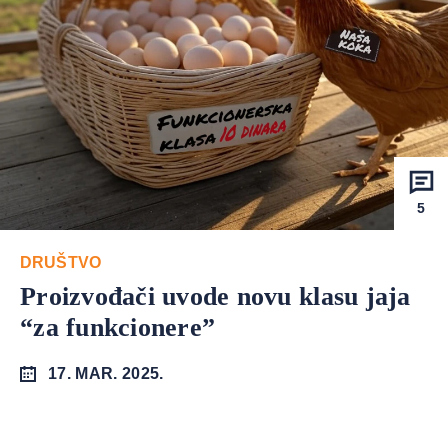
5
DRUŠTVO
Proizvođači uvode novu klasu jaja
“za funkcionere”
17. MAR. 2025.