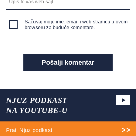
Sačuvaj moje ime, email i web stranicu u ovom
browseru za buduće komentare.
NJUZ PODKAST
NA YOUTUBE-U
Prati Njuz podkast