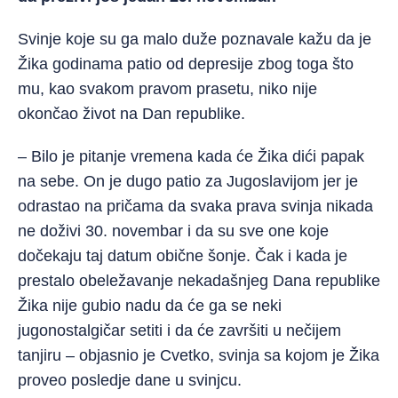
Svinje koje su ga malo duže poznavale kažu da je
Žika godinama patio od depresije zbog toga što
mu, kao svakom pravom prasetu, niko nije
okončao život na Dan republike.
– Bilo je pitanje vremena kada će Žika dići papak
na sebe. On je dugo patio za Ju
goslavijom jer je
odrastao na pričama da svaka prava svinja nikada
ne doživi 30. novembar i da su sve one koje
dočekaju taj datum obične šonje. Čak i kada je
prestalo obeležavanje nekadašnjeg Dana republike
Žika nije gubio nadu da će ga se neki
jugonostalgičar setiti i da će završiti u nečijem
tanjiru – objasnio je Cvetko, svinja sa kojom je Žika
proveo posledje dane u svinjcu.