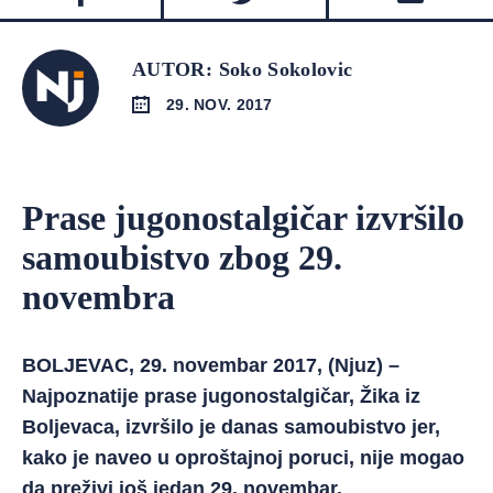
AUTOR: Soko Sokolovic
29. NOV. 2017
Prase jugonostalgičar izvršilo
samoubistvo zbog 29.
novembra
BOLJEVAC, 29. novembar 2017, (Njuz) –
Najpoznatije prase jugonostalgičar, Žika iz
Boljevaca, izvršilo je danas samoubistvo jer,
kako je naveo u oproštajnoj poruci, nije mogao
da preživi još jedan 29. novembar.