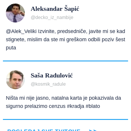
Aleksandar Šapić
@decko_iz_nambije
@Alek_Veliki Izvinite, predsedniče, javite mi se kad
stignete, mislim da ste mi greškom odbili poziv šest
puta
Saša Radulović
@kosmik_radule
Ništa mi nije jasno, natalna karta je pokazivala da
sigurno prelazimo cenzus #kradja #blato