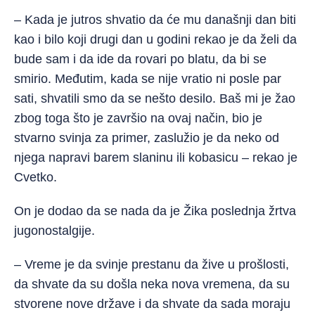
– Kada je jutros shvatio da će mu današnji dan biti
kao i bilo koji drugi dan u godini rekao je da želi da
bude sam i da ide da rovari po blatu, da bi se
smirio. Međutim, kada se nije vratio ni posle par
sati, shvatili smo da se nešto desilo. Baš mi je žao
zbog toga što je završio na ovaj način, bio je
stvarno svinja za primer, zaslužio je da neko od
njega napravi barem slaninu ili kobasicu – rekao je
Cvetko.
On je dodao da se nada da je Žika poslednja žrtva
jugonostalgije.
– Vreme je da svinje prestanu da žive u prošlosti,
da shvate da su došla neka nova vremena, da su
stvorene nove države i da shvate da sada moraju