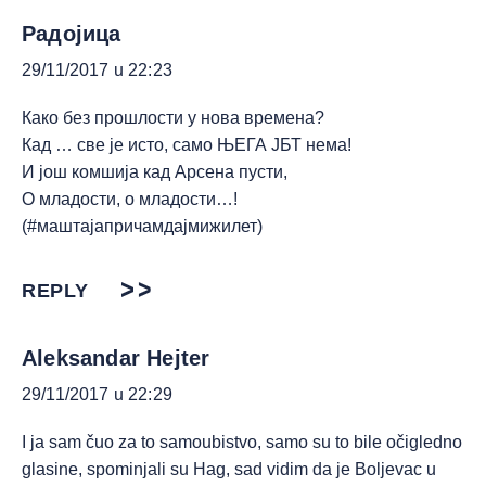
Радојица
29/11/2017 u 22:23
Како без прошлости у нова времена?
Кад … све је исто, само ЊЕГА ЈБТ нема!
И још комшија кад Арсена пусти,
О младости, о младости…!
(#маштајапричамдајмижилет)
REPLY
Aleksandar Hejter
29/11/2017 u 22:29
I ja sam čuo za to samoubistvo, samo su to bile očigledno
glasine, spominjali su Hag, sad vidim da je Boljevac u